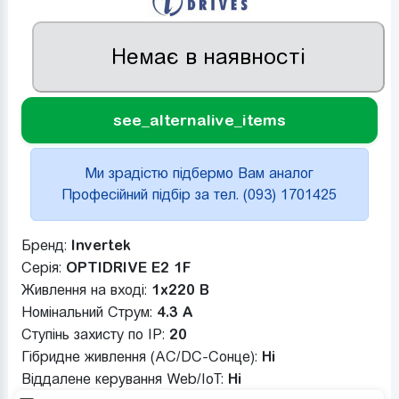
Немає в наявності
see_alternalive_items
Ми зрадістю підбермо Вам аналог
Професійний підбір за тел. (093) 1701425
Бренд:
Invertek
Серія:
OPTIDRIVE E2 1F
Живлення на вході:
1x220 В
Номінальний Струм:
4.3 A
Ступінь захисту по IP:
20
Гібридне живлення (AC/DC-Сонце):
Ні
Віддалене керування Web/IoT:
Ні