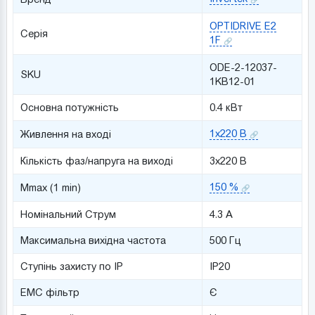
OPTIDRIVE E2
Серія
1F
ODE-2-12037-
SKU
1KB12-01
Основна потужність
0.4 кВт
1x220 В
Живлення на вході
Кількість фаз/напруга на виході
3x220 В
150 %
Mmax (1 min)
Номінальний Струм
4.3 A
Максимальна вихідна частота
500 Гц
Ступінь захисту по IP
IP20
ЕМС фільтр
Є