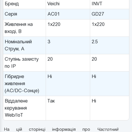
Бренд
Veichi
INVT
Серія
AC01
GD27
Живлення на
1x220
1x220
вході, В
Номінальний
3
2.5
Струм, A
Ступінь захисту
20
20
по IP
Гібридне
Ні
Ні
живлення
(AC/DC-Сонце)
Віддалене
Так
Ні
керування
Web/IoT
На цій сторінці інформація про
Частотний