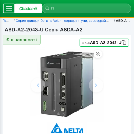
Chastotnik
Головна
Сервоприводи Delta та Veichi: серводвигуни, серводрайвери, комплекти — ціни | Chastotnik.ua
ASD-A2-2043-U
ASD-A2-2043-U Серія ASDA-A2
Є в наявності
sku:
ASD-A2-2043-U