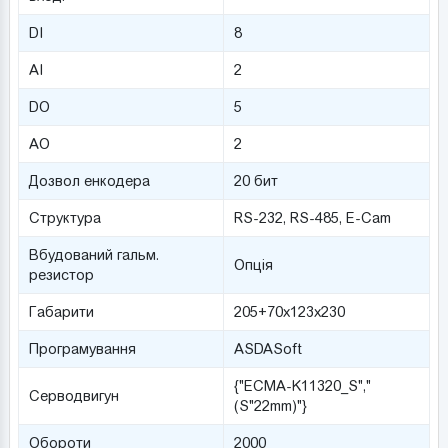
DI
8
AI
2
DO
5
AO
2
Дозвол енкодера
20 бит
Структура
RS-232, RS-485, E-Cam
Вбудований гальм.
Опція
резистор
Габарити
205+70х123х230
Програмування
ASDASoft
{"ECMA-K11320_S","
Серводвигун
(S"22mm)"}
Обороти
2000