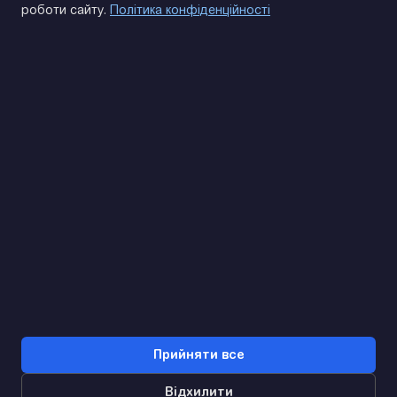
роботи сайту.
Політика конфіденційності
(093) 170 14 25
Знайдемо. Підкажемо. Домовимося
Відгуки Google
4.9
★★★★★
Контакти
Прийняти все
Відхилити