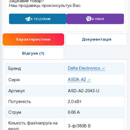
Зацікавив товар?
Наш продавець проконсультує Вас.
В TELEGRAM
В VIBER
Характеристики
Документація
Відгуки (1)
Delta Electronics
Бренд
ASDA-A2
Серія
Артикул
ASD-A2-2043-U
Потужність
2.0 кВт
Струм
6.66 А
Кількість фаз/напруга на
3-ф/380В В
вході