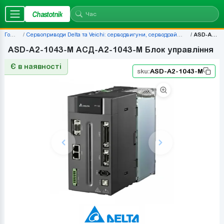
Chastotnik
Головна
Сервоприводи Delta та Veichi: серводвигуни, серводрайвери, комплекти — ціни | Chastotnik.ua
ASD-A2-1043-M
ASD-A2-1043-M АСД-A2-1043-M Блок управління
Є в наявності
sku:
ASD-A2-1043-M