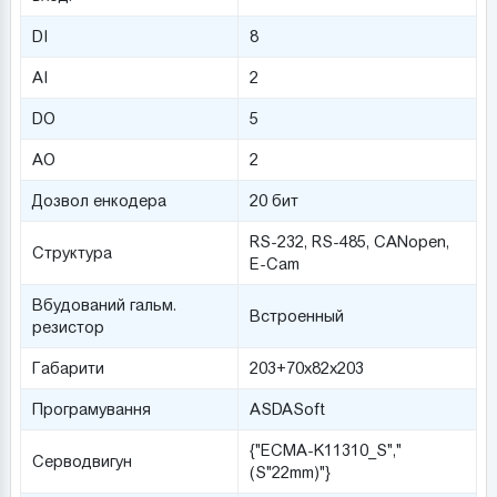
DI
8
AI
2
DO
5
AO
2
Дозвол енкодера
20 бит
RS-232, RS-485, CANopen,
Структура
E-Cam
Вбудований гальм.
Встроенный
резистор
Габарити
203+70х82х203
Програмування
ASDASoft
{"ECMA-K11310_S","
Серводвигун
(S"22mm)"}