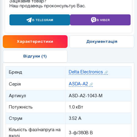
Зацікавив товар?
Наш продавець проконсультує Вас.
В TELEGRAM
В VIBER
Характеристики
Документація
Відгуки (1)
Delta Electronics
Бренд
ASDA-A2
Серія
Артикул
ASD-A2-1043-M
Потужність
1.0 кВт
Струм
3.52 А
Кількість фаз/напруга на
3-ф/380В В
вході