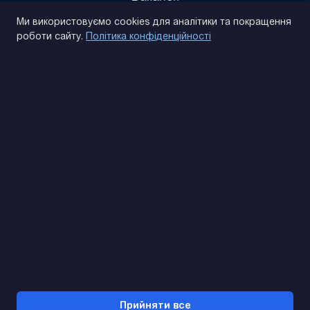
Політика конфіденційності
Ми використовуємо cookies для аналітики та покращення
роботи сайту.
Політика конфіденційності
(093) 170 14 25
Знайдемо. Підкажемо. Домовимося
Відгуки Google
4.9
★★★★★
Контакти
Прийняти все