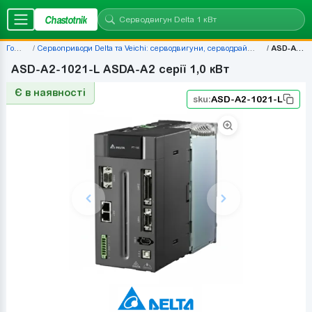
Chastotnik
Головна
Сервоприводи Delta та Veichi: серводвигуни, серводрайвери, комплекти — ціни | Chastotnik.ua
ASD-A2-1021-L
ASD-A2-1021-L ASDA-A2 серії 1,0 кВт
Є в наявності
sku:
ASD-A2-1021-L