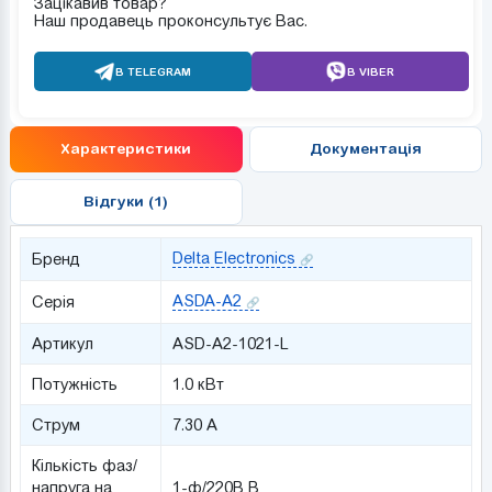
Зацікавив товар?
Наш продавець проконсультує Вас.
В TELEGRAM
В VIBER
Характеристики
Документація
Відгуки (1)
Delta Electronics
Бренд
ASDA-A2
Серія
Артикул
ASD-A2-1021-L
Потужність
1.0 кВт
Струм
7.30 А
Кількість фаз/
напруга на
1-ф/220В В