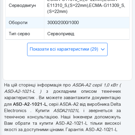
Серводвигун
Е11310_S,(S=22mm),ECMA-G11309_S,
(S=22mm)
Обороти
3000/2000/1000
Тип серво
Сервопривід
Показати всі характеристики (29)
На цій сторінці інформація про
ASDA-A2 серії 1,0 кВт (
ASD-A2-1021-L )
з докладним описом технічних
характеристик . Ви можете завантажити документацію
ASD-A2-1021-L
для
, серії ASDA-A2 від виробника Delta
Electronics . Купити
ASDA21021L
і звернеться за
технічною консультацією. Наші Інженери допоможуть
Вам обрати та купити ASD-A2-1021-L тільки високої
якості за доступними цінами. Гарантія. ASD-A2-1021-L