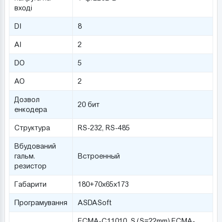
вході
DI
8
AI
2
DO
5
AO
2
Дозвол
20 бит
енкодера
Структура
RS-232, RS-485
Вбудований
гальм.
Встроенный
резистор
Габарити
180+70х65х173
Програмування
ASDASoft
ECMA-С11010_S,(S=22mm),ECMA-