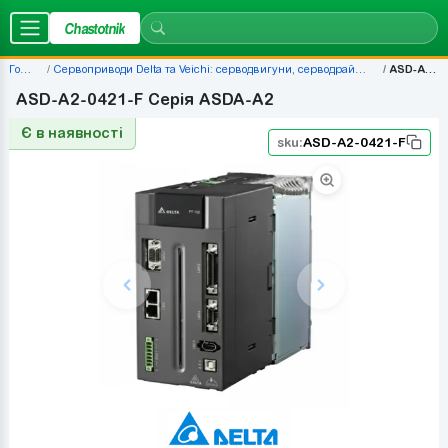
Chastotnik
Головна
Сервоприводи Delta та Veichi: серводвигуни, серводрайвери, комплекти — ціни | Chastotnik.ua
ASD-A2-0421-F
ASD-A2-0421-F Серія ASDA-A2
Є в наявності
sku:
ASD-A2-0421-F