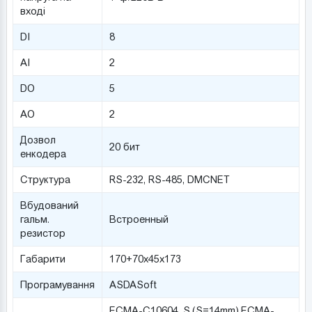
вході
DI
8
AI
2
DO
5
AO
2
Дозвол
20 бит
енкодера
Структура
RS-232, RS-485, DMCNET
Вбудований
гальм.
Встроенный
резистор
Габарити
170+70х45х173
Програмування
ASDASoft
ECMA-C10604_S,(S=14mm),ECMA-