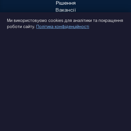
Рішення
Вакансії
Політика конфіденційності
Ми використовуємо cookies для аналітики та покращення
роботи сайту.
Політика конфіденційності
(093) 170 14 25
Знайдемо. Підкажемо. Домовимося
Відгуки Google
4.9
★★★★★
Контакти