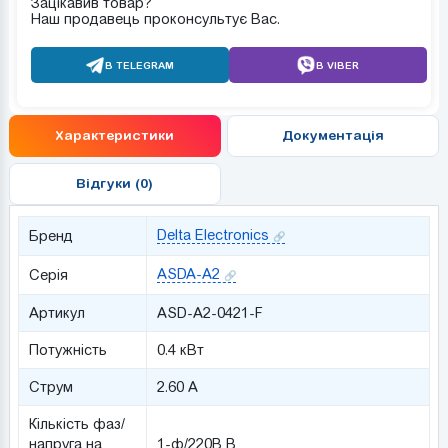
Зацікавив товар?
Наш продавець проконсультує Вас.
В TELEGRAM
В VIBER
Характеристики
Документація
Відгуки (0)
Delta Electronics
Бренд
ASDA-A2
Серія
Артикул
ASD-A2-0421-F
Потужність
0.4 кВт
Струм
2.60 А
Кількість фаз/
напруга на
1-ф/220В В