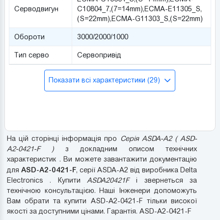
Серводвигун
C10804_7,(7=14mm),ECMA-Е11305_S,
(S=22mm),ECMA-G11303_S,(S=22mm)
Обороти
3000/2000/1000
Тип серво
Сервопривід
Показати всі характеристики (29)
На цій сторінці інформація про
Серія ASDA-A2 ( ASD-
A2-0421-F )
з докладним описом технічних
характеристик . Ви можете завантажити документацію
ASD-A2-0421-F
для
, серії ASDA-A2 від виробника Delta
Electronics . Купити
ASDA20421F
і звернеться за
технічною консультацією. Наші Інженери допоможуть
Вам обрати та купити ASD-A2-0421-F тільки високої
якості за доступними цінами. Гарантія. ASD-A2-0421-F