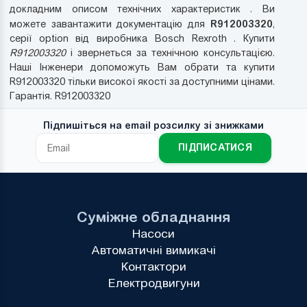
докладним описом технічних характеристик . Ви
R912003320
можете завантажити документацію для
,
серії option від виробника Bosch Rexroth . Купити
R912003320
і звернеться за технічною консультацією.
Наші Інженери допоможуть Вам обрати та купити
R912003320 тільки високої якості за доступними цінами.
Гарантія. R912003320
Підпишіться на email розсилку зі знижками
ПІДПИСАТИСЯ
Суміжне обладнання
Насоси
Автоматичні вимикачі
Контактори
Електродвигуни