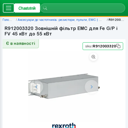
Chastotnik
Головна
Аксесуари до частотників: резистори, пульти, EMC | Chastotnik.ua
R912003320
R912003320 Зовнішній фільтр EMC для Fe G/P і
FV 45 кВт до 55 кВт
Є в наявності
sku:
R912003320