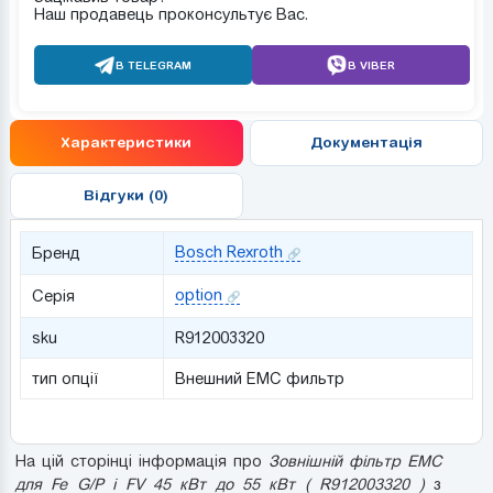
Наш продавець проконсультує Вас.
В TELEGRAM
В VIBER
Характеристики
Документація
Відгуки (0)
Bosch Rexroth
Бренд
option
Серія
sku
R912003320
тип опції
Внешний ЕМС фильтр
На цій сторінці інформація про
Зовнішній фільтр EMC
для Fe G/P і FV 45 кВт до 55 кВт ( R912003320 )
з