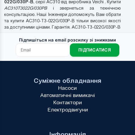
022G/030P-B
, серії AC310 від виробника Veichi . Купити
AC310T3022G/030PB
і звернеться за технічною
консультацією. Наші Інженери допоможуть Вам обрати
та купити AC310-T3-022G/030P-B тільки високої якості
за доступними цінами. Гарантія. AC310-T3-022G/030P-B
Підпишіться на email розсилку зі знижками
ПІДПИСАТИСЯ
Суміжне обладнання
Насоси
Автоматичні вимикачі
Контактори
Електродвигуни
Інформація