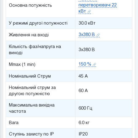
перетворювачі 22
Основна потужність
кВт
У режимі другої потужності
30.0 кВт
3x380 В
Живлення на вході
Кількість фаз/напруга на
3x380 В
виході
150 %
Mmax (1 min)
Номінальний Струм
45 A
Номінальний струм за
60 A
другою потужністю
Максимальна вихідна
600 Гц
частота
Вага
6.0 кг
Ступінь захисту по IP
IP20