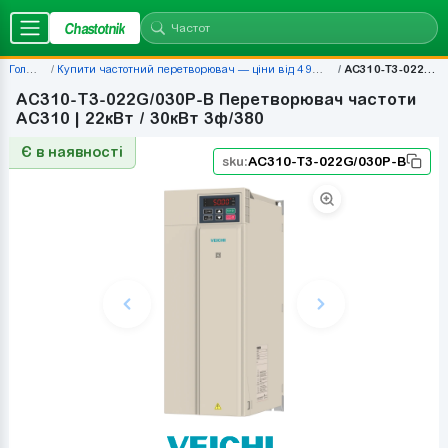
Chastotnik
Головна
Купити частотний перетворювач — ціни від 4 920 грн | Chastotnik.ua
AC310-T3-022G/030P-B
AC310-T3-022G/030P-B Перетворювач частоти
AC310 | 22кВт / 30кВт 3ф/380
Є в наявності
sku:
AC310-T3-022G/030P-B