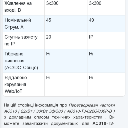
Живлення на
3x380
3x380
вході, В
Номінальний
45
49
Струм, A
Ступінь захисту
20
IP
по IP
Гібридне
Ні
Ні
живлення
(AC/DC-Сонце)
Віддалене
Ні
Ні
керування
Web/IoT
На цій сторінці інформація про
Перетворювач частоти
AC310 | 22кВт / 30кВт 3ф/380 ( AC310-T3-022G/030P-B )
з докладним описом технічних характеристик . Ви
AC310-T3-
можете завантажити документацію для