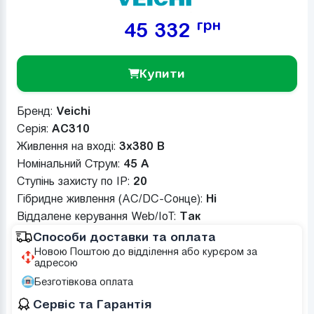
грн
45 332
Купити
Бренд:
Veichi
Серія:
AC310
Живлення на вході:
3x380 В
Номінальний Струм:
45 A
Ступінь захисту по IP:
20
Гібридне живлення (AC/DC-Сонце):
Ні
Віддалене керування Web/IoT:
Так
Способи доставки та оплата
Новою Поштою до відділення або курєром за
адресою
Безготівкова оплата
Сервіс та Гарантія