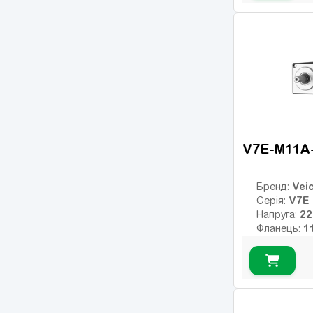
Клас інерції
23
Енкодер:
оптичний
0
Гальмо:
V7E-M11A
Veic
Бренд:
V7E
Серія:
Напруга:
Фланець:
Номінальни
Номінальні
Макс. обер
Клас інерції
17
Енкодер:
1
Гальмо: