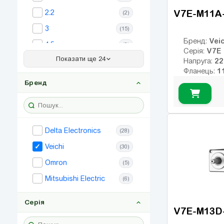
V7E-M11A
2.2
(2)
3
(15)
Veic
Бренд:
4.5
(2)
V7E
Серія:
Показати ще 24
5.5
Напруга:
(22)
Фланець:
7.5
(21)
Номінальни
Бренд
Номінальні
11
(23)
Макс. обер
15
(29)
Клас інерції
17
Енкодер:
22
(20)
0
Delta Electronics
Гальмо:
(28)
30
(19)
Veichi
(30)
37
(13)
Omron
(5)
0.8
(31)
Mitsubishi Electric
(6)
2.6
(3)
Серія
4.4
(20)
V7E-M13D
13
(3)