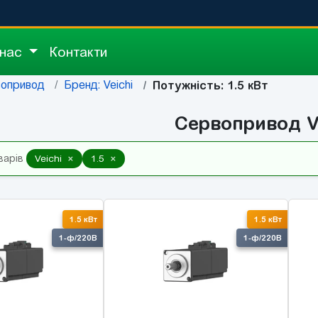
 нас
Контакти
опривод
Бренд: Veichi
Потужність: 1.5 кВт
Сервопривод V
×
×
варів
Veichi
1.5
1.5 кВт
1.5 кВт
1-ф/220В
1-ф/220В