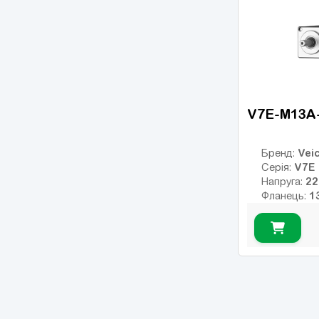
V7E-M13A
Veic
Бренд:
V7E
Серія:
Напруга:
Фланець:
Номінальни
Номінальні
Макс. обер
Клас інерції
17
Енкодер:
1
Гальмо: