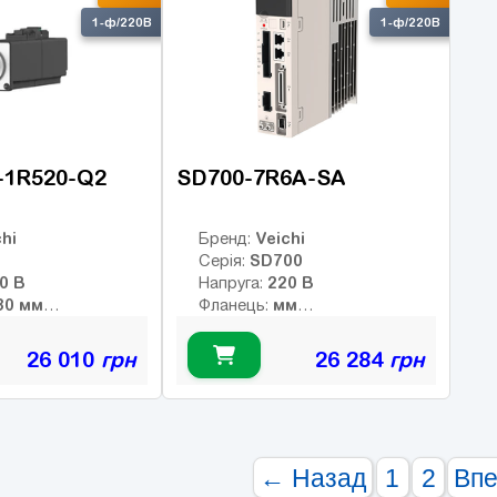
1-ф/220В
1-ф/220В
-1R520-Q2
SD700-7R6A-SA
hi
Veichi
Бренд:
SD700
Серія:
220 В
220 В
Напруга:
130 мм
мм
Фланець:
7.16 Нм
Нм
й момент:
Номінальний момент:
2000 об/хв
об/хв
 оберти:
Номінальні оберти:
26 010
грн
26 284
грн
3000 об/хв
об/хв
ти:
Макс. оберти:
:
Клас інерції:
-bit
Енкодер:
Гальмо:
← Назад
1
2
Вп