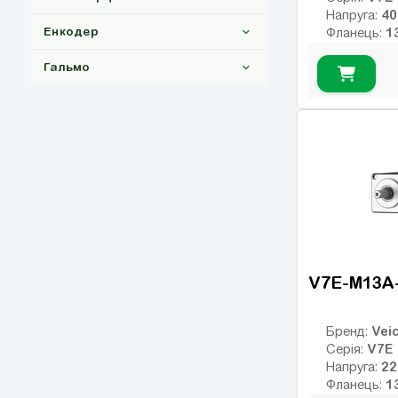
2000
(16)
Напруга:
Енкодер
Фланець:
3000
(16)
Номінальни
Гальмо
Номінальні
Макс. обер
Клас інерції
23-bit абс.
17
Енкодер:
(12)
оптичний
0
Гальмо:
Без гальма
(12)
З гальмом
(12)
V7E-M13A
Veic
Бренд:
V7E
Серія:
Напруга:
Фланець: