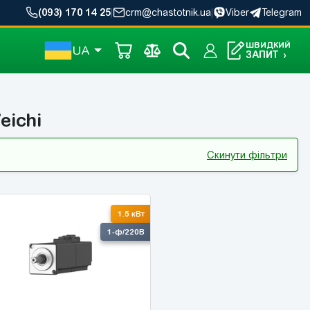
(093) 170 14 25
|
crm@chastotnik.ua
|
Viber
Telegram
ШВИДКИЙ
UA
ЗАПИТ
›
eichi
Скинути фільтри
1.5 кВт
1-ф/220В