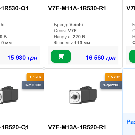
-1R530-Q1
V7E-M11A-1R530-R1
V7
hi
Veichi
Бренд:
Б
V7E
Серія:
С
220 В
220 В
Напруга:
Н
110 мм
110 мм
Фланець:
Ф
4.78 Нм
4.78 Нм
й момент:
Номінальний момент:
Н
3000 об/хв
3000 об/хв
 оберти:
Номінальні оберти:
Н
15 930
грн
16 560
грн
5000 об/хв
5000 об/хв
ти:
Макс. оберти:
М
:
Клас інерції:
К
-bit
17-bit
Енкодер:
Е
B
1.5 кВт
1.5 кВт
0
Гальмо:
Г
3-ф/380В
1-ф/220В
Ра
-1R520-Q1
V7E-M13A-1R520-R1