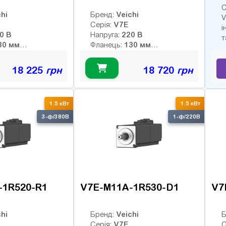
С
hi
Veichi
Бренд:
V
V7E
Серія:
і
400 В
220 В
Напруга:
т
130 мм
130 мм
Фланець:
7.16 Нм
7.16 Нм
й момент:
Номінальний момент:
2000 об/хв
2000 об/хв
 оберти:
Номінальні оберти:
18 225
грн
18 720
грн
3000 об/хв
3000 об/хв
ти:
Макс. оберти:
:
Клас інерції:
-bit
17-bit
Енкодер:
1.5 кВт
1.5 кВт
0
Гальмо:
3-ф/380В
1-ф/220В
-1R520-R1
V7E-M11A-1R530-D1
V7
hi
Veichi
Бренд:
Б
V7E
Серія:
С