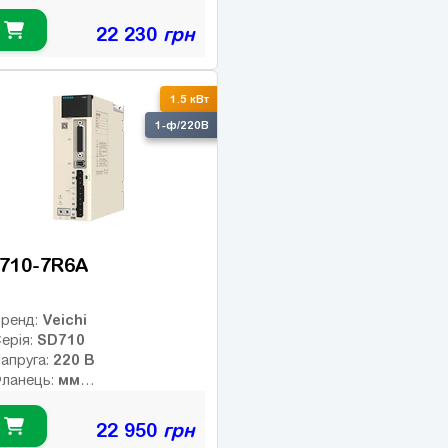
7.16 Нм
омінальний момент:
2000 об/хв
омінальні оберти:
22 230
грн
3000 об/хв
акс. оберти:
лас інерції:
23-bit абс.
нкодер:
1.5 кВт
птичний
0
альмо:
1-ф/220В
710-7R6A
Veichi
ренд:
SD710
ерія:
220 В
апруга:
мм
ланець:
Нм
омінальний момент:
об/хв
омінальні оберти:
22 950
грн
об/хв
акс. оберти: