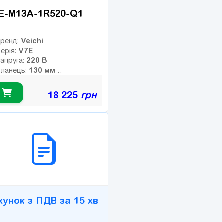
E-M13A-1R520-Q1
Veichi
ренд:
V7E
ерія:
220 В
апруга:
130 мм
ланець:
7.16 Нм
омінальний момент:
2000 об/хв
омінальні оберти:
18 225
грн
3000 об/хв
акс. оберти:
лас інерції:
17-bit
нкодер:
2B СЕРВІС
0
альмо:
хунок з ПДВ за 15 хв