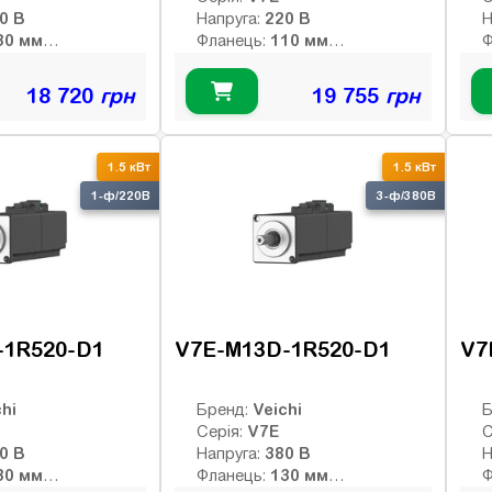
400 В
220 В
Напруга:
Н
130 мм
110 мм
Фланець:
Ф
7.16 Нм
4.78 Нм
й момент:
Номінальний момент:
Н
2000 об/хв
3000 об/хв
 оберти:
Номінальні оберти:
Н
18 720
грн
19 755
грн
3000 об/хв
5000 об/хв
ти:
Макс. оберти:
М
:
Клас інерції:
К
-bit
23-bit абс.
Енкодер:
Е
1.5 кВт
1.5 кВт
оптичний
о
0
Гальмо:
Г
1-ф/220В
3-ф/380В
-1R520-D1
V7E-M13D-1R520-D1
V7
hi
Veichi
Бренд:
Б
V7E
Серія:
С
220 В
380 В
Напруга:
Н
130 мм
130 мм
Фланець:
Ф