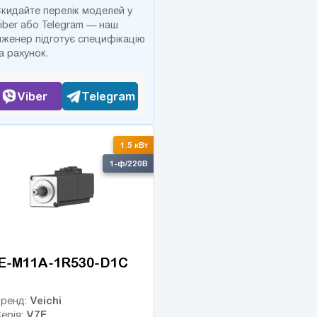
кидайте перелік моделей у
iber або Telegram — наш
нженер підготує специфікацію
а рахунок.
Viber
Telegram
1.5 кВт
1-ф/220В
E-M11A-1R530-D1C
Veichi
ренд:
V7E
ерія: