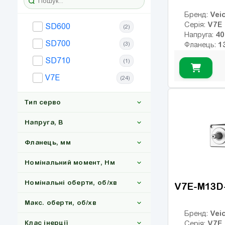
16
(3)
Veic
Бренд:
V7E
Серія:
SD600
(2)
20
(12)
Напруга:
SD700
21
(3)
Фланець:
(3)
Номінальни
SD710
45
(12)
(1)
Номінальні
Макс. обер
55
V7E
(15)
(24)
Клас інерції
75
(6)
17
Енкодер:
Тип серво
0
Гальмо:
90
(3)
Напруга, В
108
(3)
110
(6)
Фланець, мм
Серводрайвери
(6)
132
(3)
Номінальний момент, Нм
Серводвигуни
(24)
220
(22)
150
(3)
Номінальні оберти, об/хв
V7E-M13D
380
(4)
157
(3)
Макс. оберти, об/хв
200
(3)
Veic
Бренд:
Клас інерції
V7E
Серія: