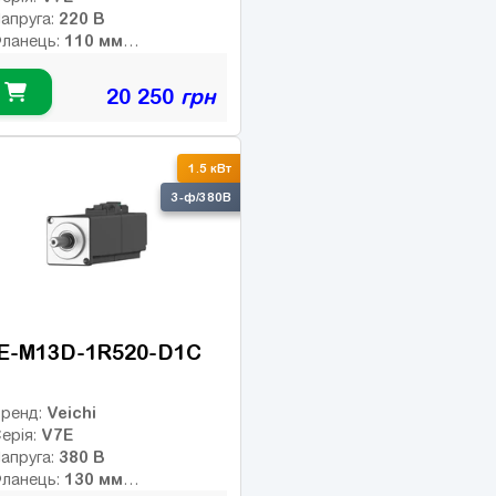
220 В
апруга:
110 мм
ланець:
4.78 Нм
омінальний момент:
3000 об/хв
омінальні оберти:
20 250
грн
5000 об/хв
акс. оберти:
лас інерції:
23-bit абс.
нкодер:
1.5 кВт
птичний
0
альмо:
3-ф/380В
E-M13D-1R520-D1C
Veichi
ренд:
V7E
ерія:
380 В
апруга:
130 мм
ланець: