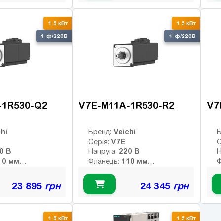
:
Клас інерції:
К
-bit абс.
Енкодер:
Е
1.5 кВт
1.5 кВт
Гальмо:
Г
1-ф/220В
1-ф/220В
-1R530-Q2
V7E-M11A-1R530-R2
V7
hi
Veichi
Бренд:
Б
V7E
Серія:
С
220 В
220 В
Напруга:
Н
110 мм
110 мм
Фланець:
Ф
4.78 Нм
4.78 Нм
й момент:
Номінальний момент:
Н
3000 об/хв
3000 об/хв
 оберти:
Номінальні оберти:
Н
23 895
грн
24 345
грн
5000 об/хв
5000 об/хв
ти:
Макс. оберти:
М
:
Клас інерції:
К
-bit
17-bit
Енкодер:
Е
1.5 кВт
1.5 кВт
1
Гальмо:
Г