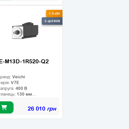
лас інерції:
нкодер:
1.5 кВт
альмо:
3-ф/380В
E-M13D-1R520-Q2
Veichi
ренд:
V7E
ерія:
400 В
апруга:
130 мм
ланець:
7.16 Нм
омінальний момент:
2000 об/хв
омінальні оберти:
26 010
грн
3000 об/хв
акс. оберти:
лас інерції:
17-bit
нкодер:
1
альмо: