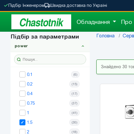
Підбір Інженером
Швидка доставка по Україні
Chastotnik
Обладнання
Про
Головна
Серв
Підбір за параметрами
power
Знайдено 30 то
0.1
(6)
0.2
(15)
0.4
(17)
0.75
(37)
1
(41)
1.5
(30)
2
(18)