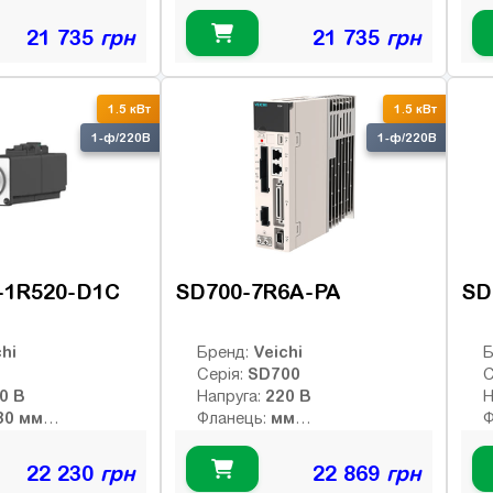
7.16 Нм
7.16 Нм
й момент:
Номінальний момент:
Н
2000 об/хв
2000 об/хв
 оберти:
Номінальні оберти:
Н
21 735
грн
21 735
грн
3000 об/хв
3000 об/хв
ти:
Макс. оберти:
М
:
Клас інерції:
К
-bit абс.
23-bit абс.
Енкодер:
Е
1.5 кВт
1.5 кВт
оптичний
о
0
Гальмо:
Г
1-ф/220В
1-ф/220В
-1R520-D1C
SD700-7R6A-PA
SD
hi
Veichi
Бренд:
Б
SD700
Серія:
С
220 В
220 В
Напруга:
Н
130 мм
мм
Фланець:
Ф
7.16 Нм
Нм
й момент:
Номінальний момент:
Н
2000 об/хв
об/хв
 оберти:
Номінальні оберти:
Н
22 230
грн
22 869
грн
3000 об/хв
об/хв
ти:
Макс. оберти:
М