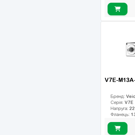
Номінальни
Номінальні
Макс. обер
Клас інерції
23
Енкодер:
оптичний
0
Гальмо:
V7E-M13A
Veic
Бренд:
V7E
Серія:
Напруга:
Фланець:
Номінальни
Номінальні
Макс. обер