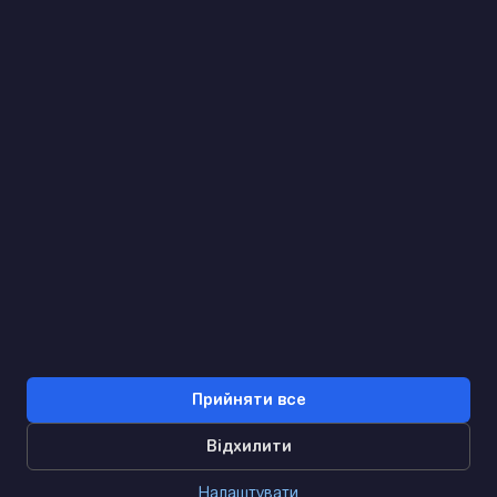
Знайдемо. Підкажемо. Домовимося
Відгуки Google
4.9
★★★★★
Контакти
Прийняти все
Відхилити
0
Налаштувати