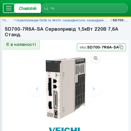
Chastotnik
Головна
Сервоприводи Delta та Veichi: серводвигуни, серводрайвери, комплекти — ціни | Chastotnik.ua
SD700-7R6A-SA
SD700-7R6A-SA Сервопривід 1,5кВт 220В 7,6А
Станд.
Є в наявності
sku:
SD700-7R6A-SA