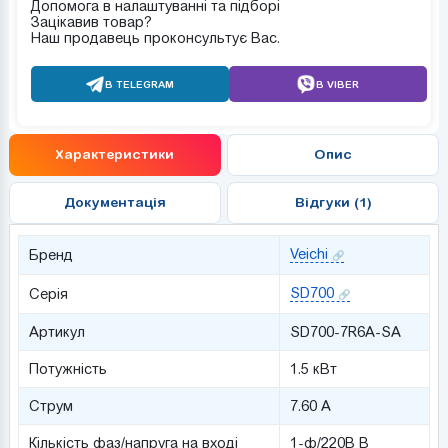
Допомога в налаштуванні та підборі
Зацікавив товар?
Наш продавець проконсультує Вас.
В TELEGRAM
В VIBER
Характеристики
Опис
Документація
Відгуки (1)
Veichi
Бренд
SD700
Серія
Артикул
SD700-7R6A-SA
Потужність
1.5 кВт
Струм
7.60 А
Кількість фаз/напруга на вході
1-ф/220В В