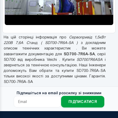
На цій сторінці інформація про
Сервопривід 1,5кВт
220В 7,6А Станд. ( SD700-7R6A-SA )
з докладним
описом технічних характеристик . Ви можете
SD700-7R6A-SA
завантажити документацію для
, серії
SD700 від виробника Veichi . Купити
SD7007R6ASA
і
звернеться за технічною консультацією. Наші Інженери
допоможуть Вам обрати та купити SD700-7R6A-SA
тільки високої якості за доступними цінами. Гарантія.
SD700-7R6A-SA
Підпишіться на email розсилку зі знижками
ПІДПИСАТИСЯ