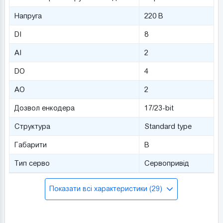
Напруга
220 В
DI
8
AI
2
DO
4
AO
2
Дозвол енкодера
17/23-bit
Структура
Standard type
Габарити
B
Тип серво
Сервопривід
Показати всі характеристики (29)