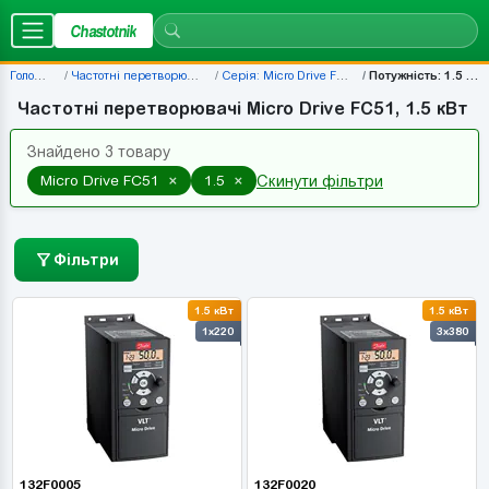
Chastotnik
Головна
Частотні перетворювачі
Серія: Micro Drive FC51
Потужність: 1.5 кВт
Частотні перетворювачі Micro Drive FC51, 1.5 кВт
Знайдено 3 товару
×
×
Micro Drive FC51
1.5
Скинути фільтри
Фільтри
1.5 кВт
1.5 кВт
1x220
3x380
132F0005
132F0020