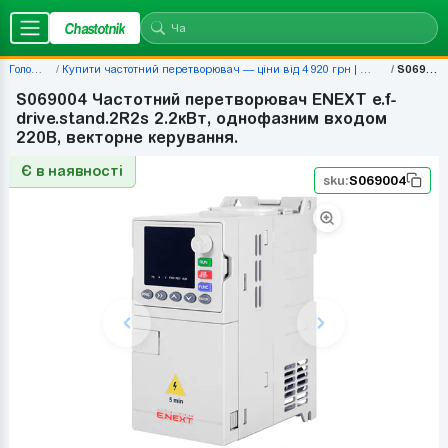
Chastotnik
Головна
Купити частотний перетворювач — ціни від 4 920 грн | Chastotnik.ua
S069004
S069004 Частотний перетворювач ENEXT e.f-
drive.stand.2R2s 2.2кВт, однофазним входом
220В, векторне керування.
Є в наявності
sku:
S069004