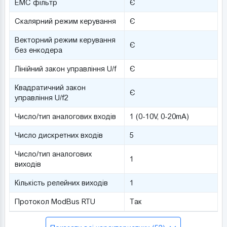
ЕМС фільтр
Є
Скалярний режим керування
Є
Векторний режим керування
Є
без енкодера
Лінійний закон управління U/f
Є
Квадратичний закон
Є
управління U/f2
Число/тип аналогових входів
1 (0-10V, 0-20mA)
Число дискретних входів
5
Число/тип аналогових
1
виходів
Кількість релейних виходів
1
Протокол ModBus RTU
Так