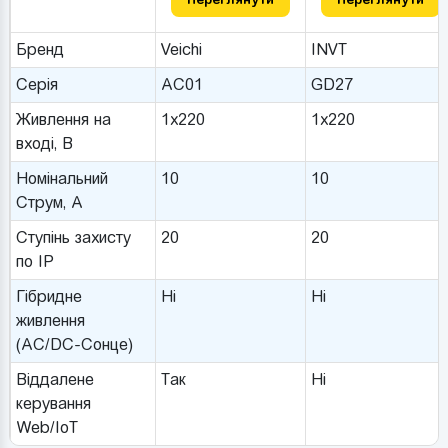
Бренд
Veichi
INVT
Серія
AC01
GD27
Живлення на
1x220
1x220
вході, В
Номінальний
10
10
Струм, A
Ступінь захисту
20
20
по IP
Гібридне
Ні
Ні
живлення
(AC/DC-Сонце)
Віддалене
Так
Ні
керування
Web/IoT