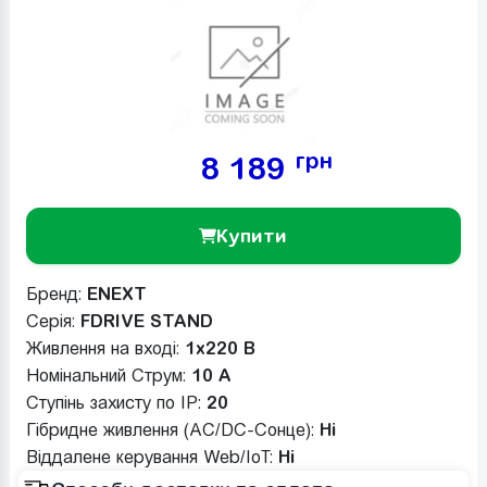
грн
8 189
Купити
Бренд:
ENEXT
Серія:
FDRIVE STAND
Живлення на вході:
1x220 В
Номінальний Струм:
10 A
Ступінь захисту по IP:
20
Гібридне живлення (AC/DC-Сонце):
Ні
Віддалене керування Web/IoT:
Ні