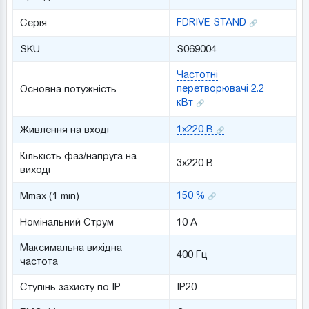
FDRIVE STAND
Серія
SKU
S069004
Частотні
перетворювачі 2.2
Основна потужність
кВт
1x220 В
Живлення на вході
Кількість фаз/напруга на
3x220 В
виході
150 %
Mmax (1 min)
Номінальний Струм
10 A
Максимальна вихідна
400 Гц
частота
Ступінь захисту по IP
IP20