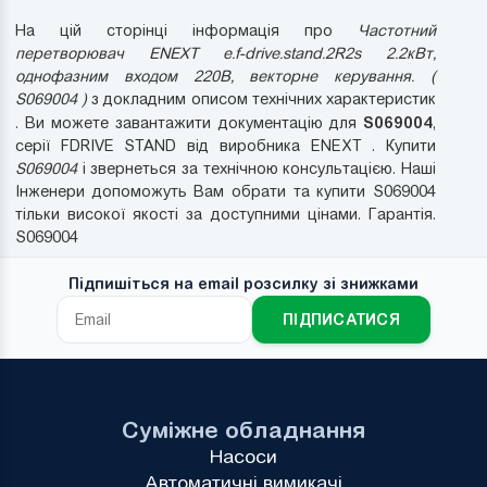
На цій сторінці інформація про
Частотний
перетворювач ENEXT e.f-drive.stand.2R2s 2.2кВт,
однофазним входом 220В, векторне керування. (
S069004 )
з докладним описом технічних характеристик
S069004
. Ви можете завантажити документацію для
,
серії FDRIVE STAND від виробника ENEXT . Купити
S069004
і звернеться за технічною консультацією. Наші
Інженери допоможуть Вам обрати та купити S069004
тільки високої якості за доступними цінами. Гарантія.
S069004
Підпишіться на email розсилку зі знижками
ПІДПИСАТИСЯ
Суміжне обладнання
Насоси
Автоматичні вимикачі