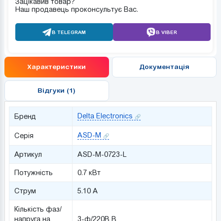
Зацікавив товар?
Наш продавець проконсультує Вас.
В TELEGRAM
В VIBER
Характеристики
Документація
Відгуки (1)
Delta Electronics
Бренд
ASD-M
Серія
Артикул
ASD-M-0723-L
Потужність
0.7 кВт
Струм
5.10 А
Кількість фаз/
напруга на
3-ф/220В В