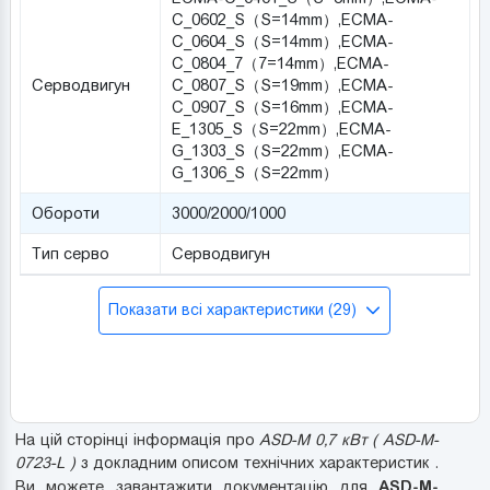
C_0602_S（S=14mm）,ECMA-
C_0604_S（S=14mm）,ECMA-
C_0804_7（7=14mm）,ECMA-
Серводвигун
C_0807_S（S=19mm）,ECMA-
C_0907_S（S=16mm）,ECMA-
E_1305_S（S=22mm）,ECMA-
G_1303_S（S=22mm）,ECMA-
G_1306_S（S=22mm）
Обороти
3000/2000/1000
Тип серво
Серводвигун
Показати всі характеристики (29)
На цій сторінці інформація про
ASD-M 0,7 кВт ( ASD-M-
0723-L )
з докладним описом технічних характеристик .
ASD-M-
Ви можете завантажити документацію для