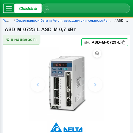
Chastotnik
Головна
Сервоприводи Delta та Veichi: серводвигуни, серводрайвери, комплекти — ціни | Chastotnik.ua
ASD-M-0723-L
ASD-M-0723-L ASD-M 0,7 кВт
Є в наявності
sku:
ASD-M-0723-L