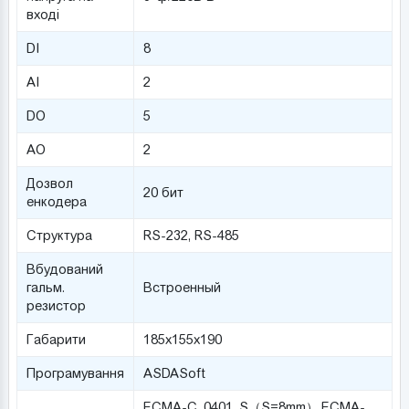
вході
DI
8
AI
2
DO
5
AO
2
Дозвол
20 бит
енкодера
Структура
RS-232, RS-485
Вбудований
гальм.
Встроенный
резистор
Габарити
185x155x190
Програмування
ASDASoft
ECMA-C_0401_S（S=8mm）,ECMA-