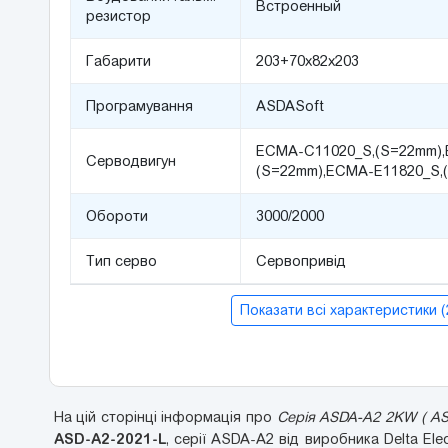
Встроенный
резистор
Габарити
203+70х82х203
Програмування
ASDASoft
ECMA-С11020_S,(S=22mm),
Серводвигун
(S=22mm),ECMA-Е11820_S,
Обороти
3000/2000
Тип серво
Сервопривід
Показати всі характеристики 
На цій сторінці інформація про
Серія ASDA-A2 2KW ( AS
ASD-A2-2021-L
, серії ASDA-A2 від виробника Delta Ele