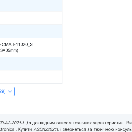
ECMA-Е11320_S,
(S=35mm)
(29)
D-A2-2021-L )
з докладним описом технічних характеристик . В
ctronics . Купити
ASDA22021L
і звернеться за технічною консул