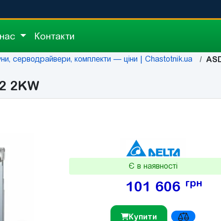
 нас
Контакти
ни, серводрайвери, комплекти — ціни | Chastotnik.ua
ASD
A2 2KW
Є в наявності
грн
101 606
Купити