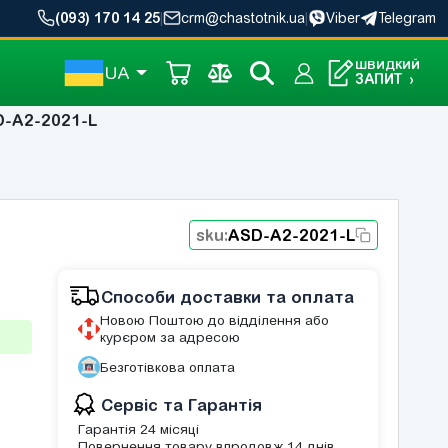
(093) 170 14 25
|
crm@chastotnik.ua
|
Viber
Telegram
ШВИДКИЙ
UA
ЗАПИТ
›
-A2-2021-L
sku:
ASD-A2-2021-L
Способи доставки та оплата
Новою Поштою до відділення або
курєром за адресою
Безготівкова оплата
Сервіс та Гарантія
Гарантія 24 місяці
Повернення товару впродовж 14 днів