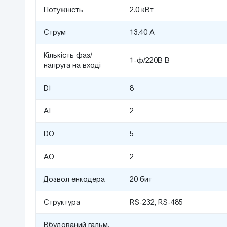
Потужність
2.0 кВт
Струм
13.40 А
Кількість фаз/
1-ф/220В В
напруга на вході
DI
8
AI
2
DO
5
AO
2
Дозвол енкодера
20 бит
Структура
RS-232, RS-485
Вбудований гальм.