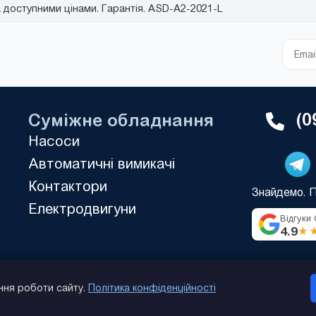
а доступними цінами. Гарантія. ASD-A2-2021-L
(0
Суміжне обладнання
Насоси
Автоматичні вимикачі
Контактори
Знайдемо. 
Електродвигуни
Відгуки
4.9
★
ння роботи сайту.
Політика конфіденційності