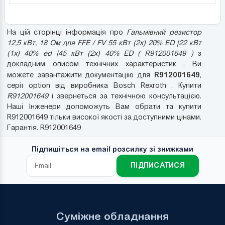
На цій сторінці інформація про
Гальмівний резистор
12,5 кВт, 18 Ом для FFE / FV 55 кВт (2x) 20% ED |22 кВт
(1x) 40% ed |45 кВт (2x) 40% ED ( R912001649 )
з
докладним описом технічних характеристик . Ви
R912001649
можете завантажити документацію для
,
серії option від виробника Bosch Rexroth . Купити
R912001649
і звернеться за технічною консультацією.
Наші Інженери допоможуть Вам обрати та купити
R912001649 тільки високої якості за доступними цінами.
Гарантія. R912001649
Підпишіться на email розсилку зі знижками
ПІДПИСАТИСЯ
Суміжне обладнання