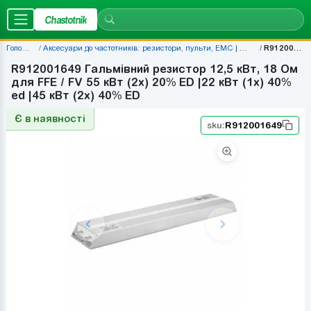
Chastotnik
Головна
Аксесуари до частотників: резистори, пульти, EMC | Chastotnik.ua
R912001649
R912001649 Гальмівний резистор 12,5 кВт, 18 Ом
для FFE / FV 55 кВт (2x) 20% ED |22 кВт (1x) 40%
ed |45 кВт (2x) 40% ED
Є в наявності
sku:
R912001649