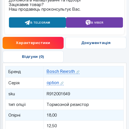
Зацікавив товар?
Наш продавець проконсультує Вас.
В TELEGRAM
В VIBER
Характеристики
Документація
Відгуки (0)
Bosch Rexroth
Бренд
option
Серія
sku
R912001649
тип опції
Тормозной резистор
Опірні
18,00
12,50