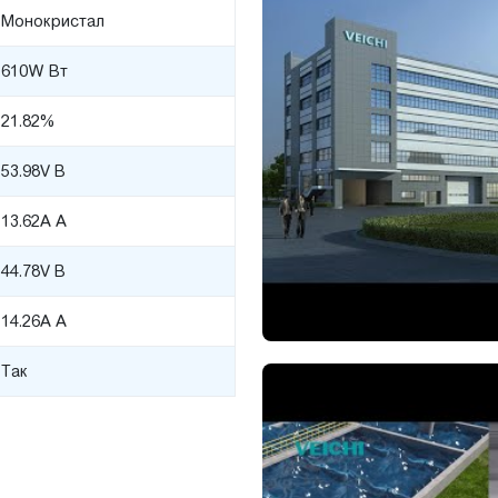
Монокристал
610W Вт
21.82%
53.98V В
13.62A А
44.78V В
14.26A А
Так