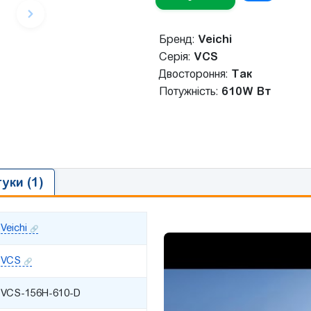
Бренд:
Veichi
Серія:
VCS
Двостороння:
Так
Потужніcть:
610W Вт
гуки (1)
Veichi
VCS
VCS-156H-610-D