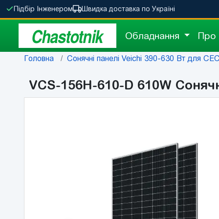
Підбір Інженером
Швидка доставка по Україні
Chastotnik
Обладнання
Про
Головна
Сонячні панелі Veichi 390-630 Вт для СЕС 
VCS-156H-610-D 610W Соняч