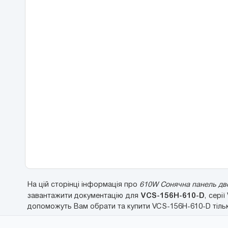
На цій сторінці інформація про
610W Сонячна панель дво
VCS-156H-610-D
завантажити документацію для
, сері
допоможуть Вам обрати та купити VCS-156H-610-D тільки