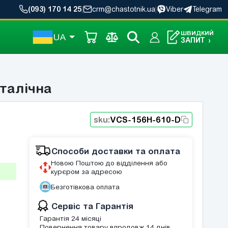
(093) 170 14 25
|
crm@chastotnik.ua
|
Viber
Telegram
ШВИДКИЙ
UA
ЗАПИТ
›
талічна
sku:
VCS-156H-610-D
Способи доставки та оплата
Новою Поштою до відділення або
курєром за адресою
Безготівкова оплата
Сервіс та Гарантія
Гарантія 24 місяці
Повернення товару впродовж 14 днів