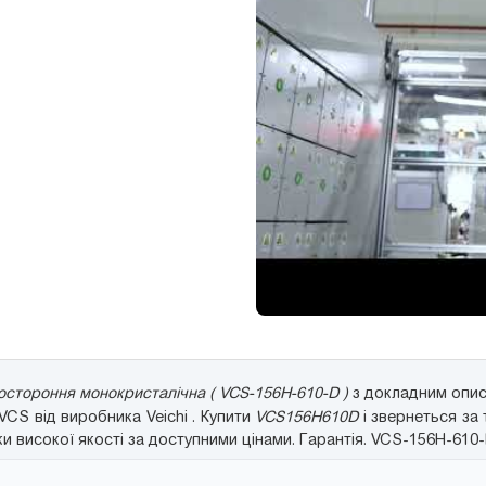
стороння монокристалічна ( VCS-156H-610-D )
з докладним опис
ї VCS від виробника Veichi . Купити
VCS156H610D
і звернеться за 
 високої якості за доступними цінами. Гарантія. VCS-156H-610