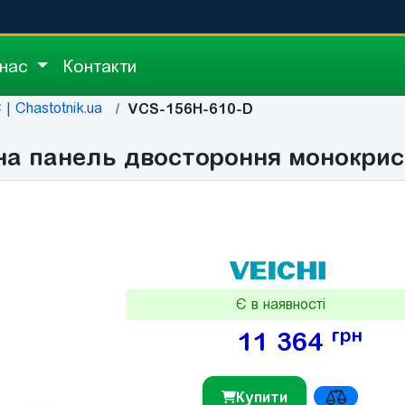
 нас
Контакти
| Chastotnik.ua
VCS-156H-610-D
на панель двостороння монокрис
Є в наявності
грн
11 364
Купити