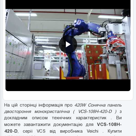
На цій сторінці інформація про
420W Сонячна панель
двостороння монокристалічна ( VCS-108H-420-D )
з
докладним описом технічних характеристик . Ви
VCS-108H-
можете завантажити документацію для
420-D
, серії VCS від виробника Veichi . Купити