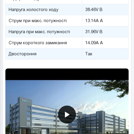
Напруга холостого ходу
38.46V В
Струм при макс. потужності
13.14A А
Напруга при макс. потужності
31.96V В
Струм короткого замикання
14.09A А
Двостороння
Так