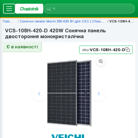
Chastotnik
Головна
Сонячні панелі Veichi 390-630 Вт для СЕС | Chastotnik.ua
VCS-108H-420-D
VCS-108H-420-D 420W Сонячна панель
двостороння монокристалічна
Є в наявності
sku:
VCS-108H-420-D