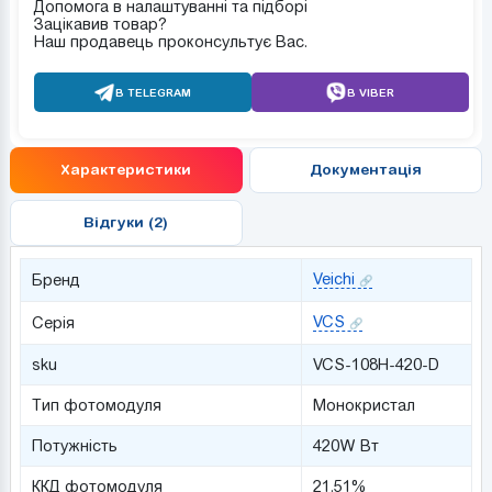
Допомога в налаштуванні та підборі
Зацікавив товар?
Наш продавець проконсультує Вас.
В TELEGRAM
В VIBER
Характеристики
Документація
Відгуки (2)
Veichi
Бренд
VCS
Серія
sku
VCS-108H-420-D
Тип фотомодуля
Монокристал
Потужніcть
420W Вт
ККД фотомодуля
21.51%