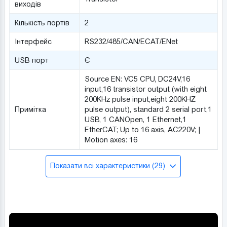
виходів
Кількість портів
2
Інтерфейс
RS232/485/CAN/ECAT/ENet
USB порт
Є
Source EN: VC5 CPU, DC24V,16
input,16 transistor output (with eight
200KHz pulse input,eight 200KHZ
Примітка
pulse output), standard 2 serial port,1
USB, 1 CANOpen, 1 Ethernet,1
EtherCAT; Up to 16 axis, AC220V; |
Motion axes: 16
Показати всі характеристики (29)