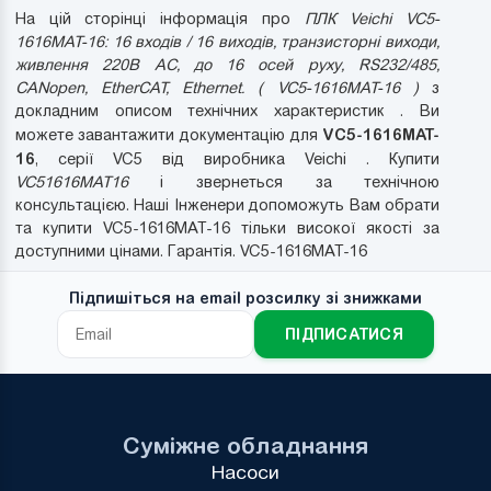
На цій сторінці інформація про
ПЛК Veichi VC5-
1616MAT-16: 16 входів / 16 виходів, транзисторні виходи,
живлення 220В AC, до 16 осей руху, RS232/485,
CANopen, EtherCAT, Ethernet. ( VC5-1616MAT-16 )
з
докладним описом технічних характеристик . Ви
VC5-1616MAT-
можете завантажити документацію для
16
, серії VC5 від виробника Veichi . Купити
VC51616MAT16
і звернеться за технічною
консультацією. Наші Інженери допоможуть Вам обрати
та купити VC5-1616MAT-16 тільки високої якості за
доступними цінами. Гарантія. VC5-1616MAT-16
Підпишіться на email розсилку зі знижками
ПІДПИСАТИСЯ
Суміжне обладнання
Насоси