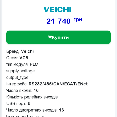
грн
21 740
Купити
Бренд:
Veichi
Серія:
VC5
тип модуля:
PLC
supply_voltage:
output_type:
Інтерфейс:
RS232/485/CAN/ECAT/ENet
Число входів:
16
Кількість релейних виходів:
USB порт:
Є
Число дискретних виходів:
16
high_speed_outputs: