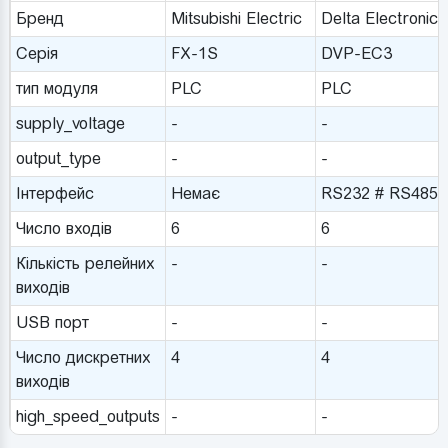
Бренд
Mitsubishi Electric
Delta Electronics
Серія
FX-1S
DVP-EC3
тип модуля
PLC
PLC
supply_voltage
-
-
output_type
-
-
Інтерфейс
Немає
RS232 # RS485
Число входів
6
6
Кількість релейних
-
-
виходів
USB порт
-
-
Число дискретних
4
4
виходів
high_speed_outputs
-
-