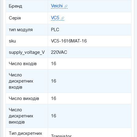
Veichi
Бренд
VC5
Серія
тип модуля
PLC
sku
VC5-1616MAT-16
supply_voltage_V
220VAC
Число входів
16
Число
дискретних
16
входів
Число виходів
16
Число
дискретних
16
виходів
Тип дискретних
Transistor