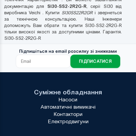
SI30-SS2-2R2G-R
документацію для
, серії SI30 від
виробника Veichi . Купити
SI30SS22R2GR
і звернеться
за технічною консультацією. Наші Інженери
допоможуть Вам обрати та купити SI30-SS2-2R2G-R
тільки високої якості за доступними цінами. Гарантія.
SI30-SS2-2R2G-R
Підпишіться на email розсилку зі знижками
ПІДПИСАТИСЯ
Суміжне обладнання
Насоси
Автоматичні вимикачі
Контактори
Електродвигуни