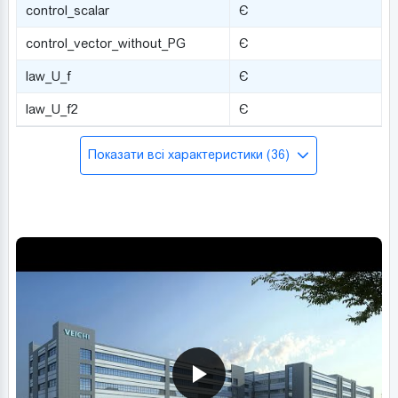
control_scalar
Є
control_vector_without_PG
Є
law_U_f
Є
law_U_f2
Є
Показати всі характеристики (36)