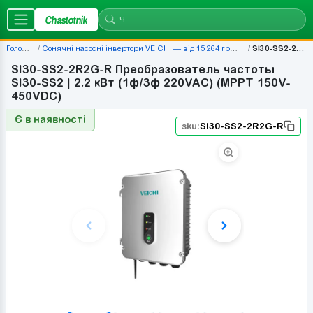
Chastotnik
Головна
Сонячні насосні інвертори VEICHI — від 15 264 грн | Chastotnik.ua
SI30-SS2-2R2G-R
SI30-SS2-2R2G-R Преобразователь частоты
SI30-SS2 | 2.2 кВт (1ф/3ф 220VAC) (MPPT 150V-
450VDC)
Є в наявності
sku:
SI30-SS2-2R2G-R