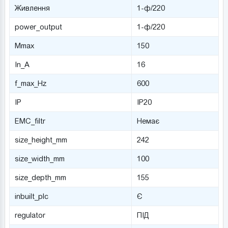
Живлення
1-ф/220
power_output
1-ф/220
Mmax
150
In_A
16
f_max_Hz
600
IP
IP20
EMC_filtr
Немає
size_height_mm
242
size_width_mm
100
size_depth_mm
155
inbuilt_plc
Є
regulator
ПІД