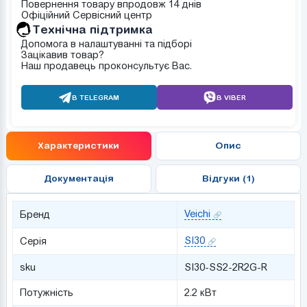
Повернення товару впродовж 14 днів
Офіційний Сервісний центр
Tехнічна підтримка
Допомога в налаштуванні та підборі
Зацікавив товар?
Наш продавець проконсультує Вас.
В TELEGRAM
В VIBER
Характеристики
Опис
Документація
Відгуки (1)
Veichi
Бренд
SI30
Серія
sku
SI30-SS2-2R2G-R
Потужніcть
2.2 кВт