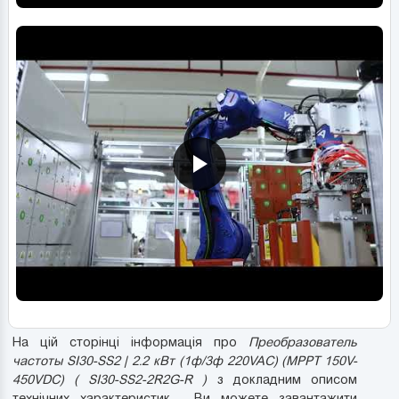
На цій сторінці інформація про
Преобразователь
частоты SI30-SS2 | 2.2 кВт (1ф/3ф 220VAC) (MPPT 150V-
450VDC) ( SI30-SS2-2R2G-R )
з докладним описом
технічних характеристик . Ви можете завантажити