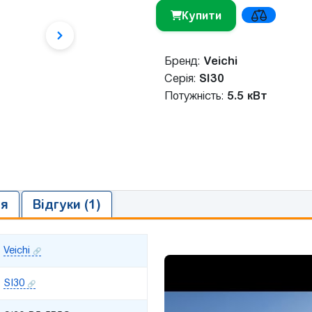
Купити
Бренд:
Veichi
Серія:
SI30
Потужніcть:
5.5 кВт
ія
Відгуки (1)
Veichi
SI30