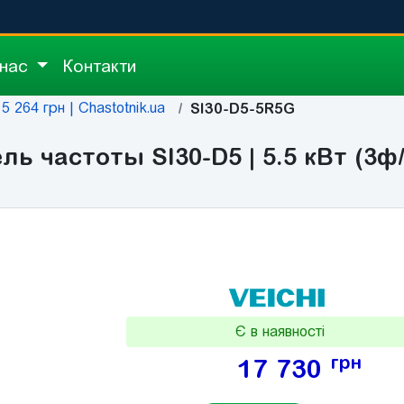
 нас
Контакти
5 264 грн | Chastotnik.ua
SI30-D5-5R5G
ь частоты SI30-D5 | 5.5 кВт (3ф
Є в наявності
грн
17 730