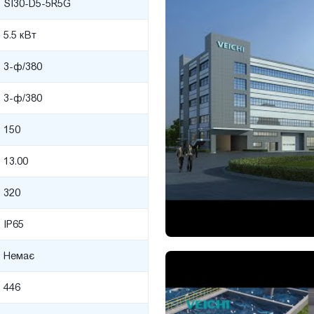
SI30-D5-5R5G
5.5 кВт
3-ф/380
3-ф/380
150
13.00
320
IP65
Немає
446