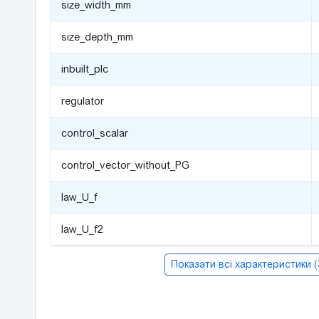
size_width_mm
size_depth_mm
inbuilt_plc
regulator
control_scalar
control_vector_without_PG
law_U_f
law_U_f2
Показати всі характеристики 