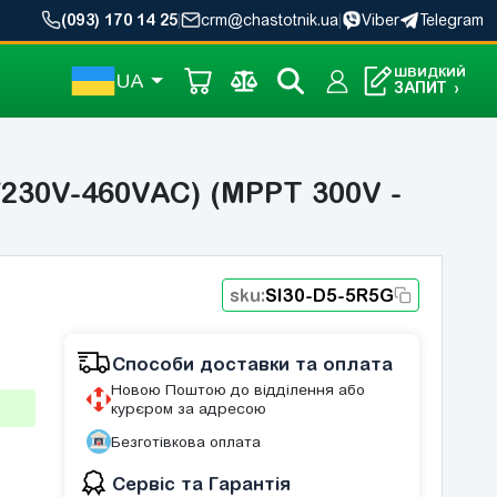
(093) 170 14 25
|
crm@chastotnik.ua
|
Viber
Telegram
ШВИДКИЙ
UA
ЗАПИТ
›
/230V-460VAC) (MPPT 300V -
sku:
SI30-D5-5R5G
Способи доставки та оплата
Новою Поштою до відділення або
курєром за адресою
Безготівкова оплата
Сервіс та Гарантія