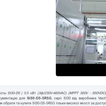
оты SI30-D5 | 5.5 кВт (3ф/230V-460VAC) (MPPT 300V - 850VDC)
SI30-D5-5R5G
окументацію для
, серії SI30 від виробника Veic
 обрати та купити SI30-D5-5R5G тільки високої якості за доступ