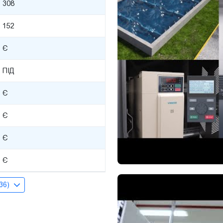
308
152
Є
ПІД
Є
Є
Є
Є
(36)