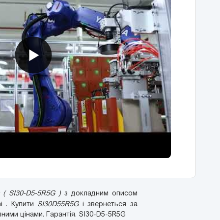
 ( SI30-D5-5R5G )
з докладним описом
hi . Купити
SI30D55R5G
і звернеться за
ними цінами. Гарантія. SI30-D5-5R5G