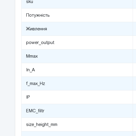
sku
Потужніcть
Живлення
power_output
Mmax
In_A
f_max_Hz
IP
EMC_filtr
size_height_mm