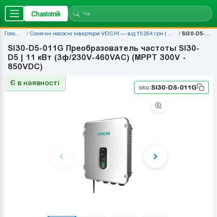
Chastotnik
Головна
Сонячні насосні інвертори VEICHI — від 15 264 грн | Chastotnik.ua
SI30-D5-011G
SI30-D5-011G Преобразователь частоты SI30-
D5 | 11 кВт (3ф/230V-460VAC) (MPPT 300V -
850VDC)
Є в наявності
sku:
SI30-D5-011G