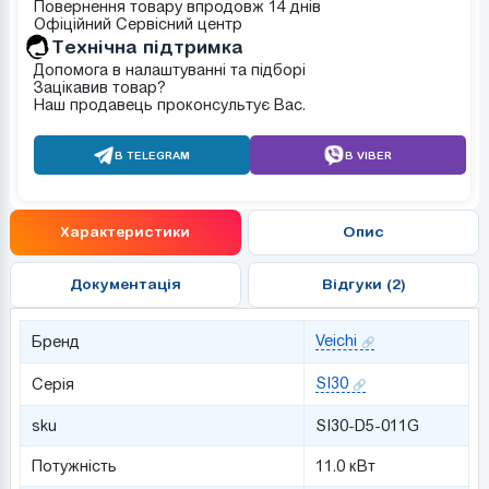
Повернення товару впродовж 14 днів
Офіційний Сервісний центр
Tехнічна підтримка
Допомога в налаштуванні та підборі
Зацікавив товар?
Наш продавець проконсультує Вас.
В TELEGRAM
В VIBER
Характеристики
Опис
Документація
Відгуки (2)
Veichi
Бренд
SI30
Серія
sku
SI30-D5-011G
Потужніcть
11.0 кВт