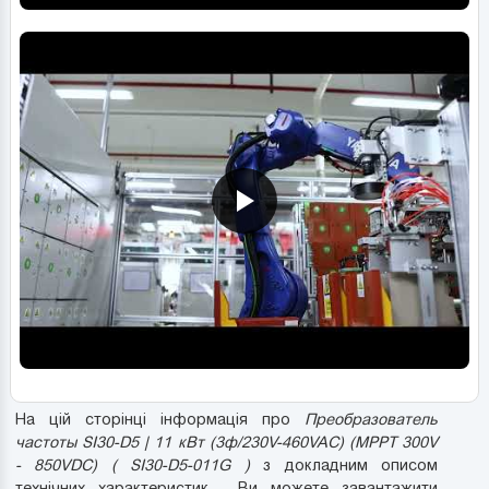
На цій сторінці інформація про
Преобразователь
частоты SI30-D5 | 11 кВт (3ф/230V-460VAC) (MPPT 300V
- 850VDC) ( SI30-D5-011G )
з докладним описом
технічних характеристик . Ви можете завантажити