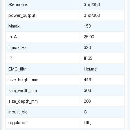
Живлення
3-ф/380
power_output
3-ф/380
Mmax
150
In_A
25.00
f_max_Hz
320
IP
IP65
EMC_filtr
Немає
size_height_mm
446
size_width_mm
308
size_depth_mm
203
inbuilt_plc
Є
regulator
ПІД