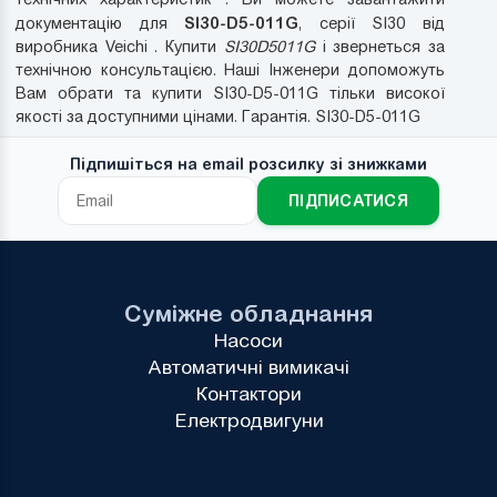
SI30-D5-011G
документацію для
, серії SI30 від
виробника Veichi . Купити
SI30D5011G
і звернеться за
технічною консультацією. Наші Інженери допоможуть
Вам обрати та купити SI30-D5-011G тільки високої
якості за доступними цінами. Гарантія. SI30-D5-011G
Підпишіться на email розсилку зі знижками
ПІДПИСАТИСЯ
Суміжне обладнання
Насоси
Автоматичні вимикачі
Контактори
Електродвигуни