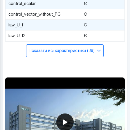
control_scalar
Є
control_vector_without_PG
Є
law_U_f
Є
law_U_f2
Є
Показати всі характеристики (36)