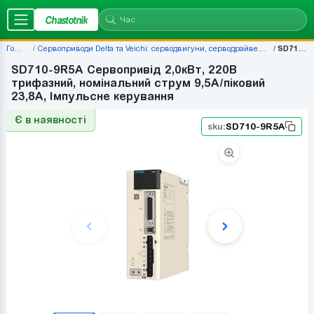
Chastotnik
Головна
Сервоприводи Delta та Veichi: серводвигуни, серводрайвери, комплекти — ціни | Chastotnik.ua
SD710-9R5A
SD710-9R5A Сервопривід 2,0кВт, 220В
трифазний, номінальний струм 9,5А/піковий
23,8А, Імпульсне керування
Є в наявності
sku:
SD710-9R5A