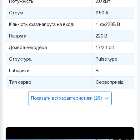
Потужність
2.0 кВт
Струм
9.50 А
Кількість фаз/напруга на вході
1-ф/220В В
Напруга
220 В
Дозвол енкодера
17/23-bit
Структура
Pulse type
Габарити
B
Тип серво
Сервопривід
Показати всі характеристики (29)