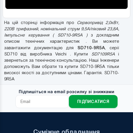
На цій сторінці інформація про
Сервопривід 2,0кВт,
220В трифазний, номінальний струм 9,5А/піковий 23,8А,
Імпульсне керування ( SD710-9R5A )
з докладним
описом технічних характеристик . Ви можете
SD710-9R5A
завантажити документацію для
, серії
SD710 від виробника Veichi . Купити
SD7109R5A
і
звернеться за технічною консультацією. Наші Інженери
допоможуть Вам обрати та купити SD710-9R5A тільки
високої якості за доступними цінами. Гарантія. SD710-
9R5A
Підпишіться на email розсилку зі знижками
ПІДПИСАТИСЯ
Суміжне обладнання