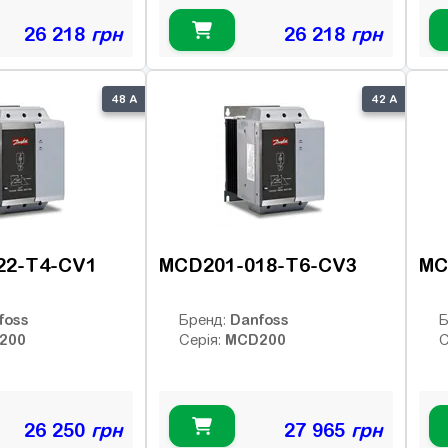
26 218
грн
26 218
грн
48 А
42 А
22-T4-CV1
MCD201-018-T6-CV3
MC
foss
Danfoss
Бренд:
Б
200
MCD200
Серія:
С
26 250
грн
27 965
грн