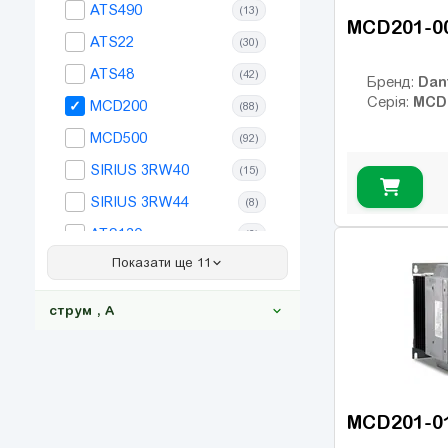
ATS490
(13)
MCD201-0
ATS22
(30)
ATS48
(42)
Dan
Бренд:
MCD
Серія:
MCD200
(88)
MCD500
(92)
SIRIUS 3RW40
(15)
SIRIUS 3RW44
(8)
ATS130
(6)
Показати ще 11
ATS480
(20)
SIRIUS 3RW30
(13)
струм , А
PFE
(9)
PSE
(14)
PSR
(22)
—
OK
MCD201-0
PSTX
(18)