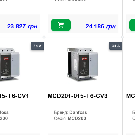
23 827
грн
24 186
грн
34 А
34 А
15-T6-CV1
MCD201-015-T6-CV3
MC
foss
Danfoss
Бренд:
Б
200
MCD200
Серія:
С