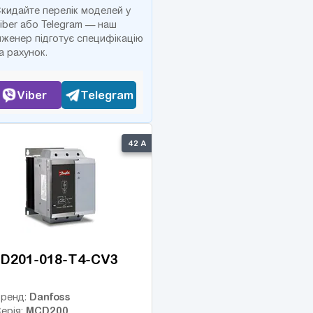
кидайте перелік моделей у
iber або Telegram — наш
нженер підготує специфікацію
а рахунок.
Viber
Telegram
42 А
D201-018-T4-CV3
Danfoss
ренд:
MCD200
ерія: