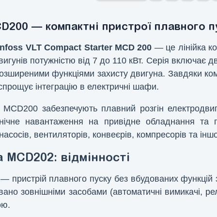
D200 — компактні пристрої плавного п
nfoss VLT Compact Starter MCD 200
— це лінійка к
игунів потужністю від 7 до 110 кВт. Серія включає д
озширеними функціями захисту двигуна. Завдяки ком
спрощує інтеграцію в електричні шафи.
 MCD200 забезпечують плавний розгін електродвиг
ічне навантаження на привідне обладнання та по
насосів, вентиляторів, конвеєрів, компресорів та ін
 MCD202: відмінності
— пристрій плавного пуску без вбудованих функцій 
вано зовнішніми засобами (автоматичні вимикачі, ре
ою.