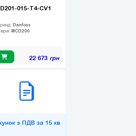
D201-015-T4-CV1
Danfoss
ренд:
MCD200
ерія:
22 673
грн
2B СЕРВІС
хунок з ПДВ за 15 хв