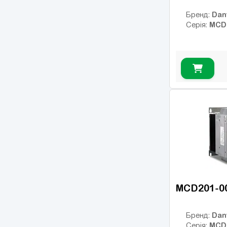
Agility
(15)
Dan
Бренд:
SYNERGY
(18)
MCD
Серія:
SS70
(27)
SSW07
(12)
SSW900
(22)
MCD201-0
Dan
Бренд:
MCD
Серія: