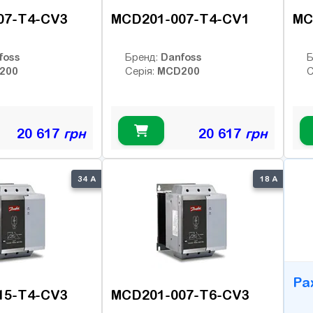
07-T4-CV3
MCD201-007-T4-CV1
MC
foss
Danfoss
Бренд:
Б
200
MCD200
Серія:
С
20 617
грн
20 617
грн
B
34 А
18 А
Ра
15-T4-CV3
MCD201-007-T6-CV3