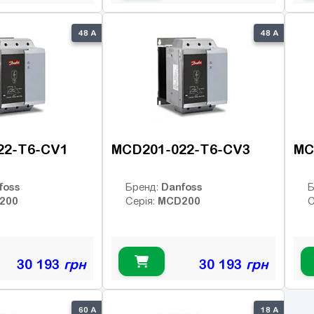
48 А
48 А
22-T6-CV1
MCD201-022-T6-CV3
MC
foss
Danfoss
Бренд:
Б
200
MCD200
Серія:
С
30 193
грн
30 193
грн
60 А
18 А