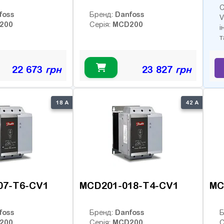
С
foss
Danfoss
Бренд:
V
200
MCD200
Серія:
і
т
22 673
грн
23 827
грн
18 А
42 А
07-T6-CV1
MCD201-018-T4-CV1
MC
foss
Danfoss
Бренд:
Б
200
MCD200
Серія:
С