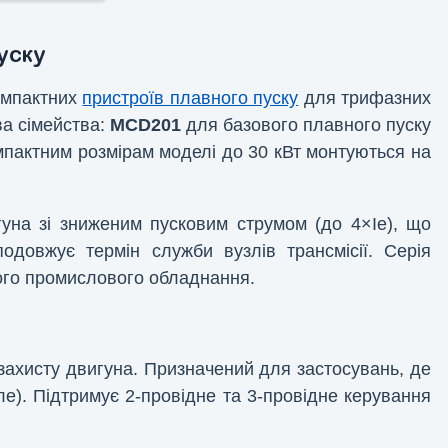
уску
омпактних
пристроїв плавного пуску
для трифазних
ва сімейства:
MCD201
для базового плавного пуску
пактним розмірам моделі до 30 кВт монтуються на
уна зі зниженим пусковим струмом (до 4×Ie), що
довжує термін служби вузлів трансмісії. Серія
шого промислового обладнання.
захисту двигуна. Призначений для застосувань, де
ле). Підтримує 2-провідне та 3-провідне керування