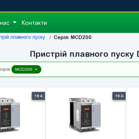
 нас
Контакти
трій плавного пуску
Серія: MCD200
Пристрій плавного пуску
×
варів
MCD200
18 А
18 А