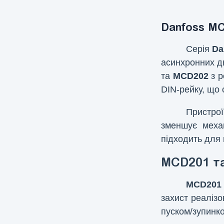
Danfoss MC
Серія
Da
асинхронних дв
та
MCD202
з р
DIN-рейку, що 
Пристрої
зменшує механ
підходить для 
MCD201 та
MCD201
захист реалізо
пуском/зупинк