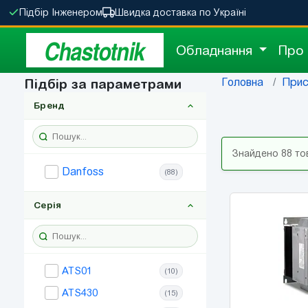
Підбір Інженером
Швидка доставка по Україні
Chastotnik
Обладнання
Про
Головна
Прис
Підбір за параметрами
Бренд
Знайдено 88 то
Danfoss
(88)
Серія
ATS01
(10)
ATS430
(15)