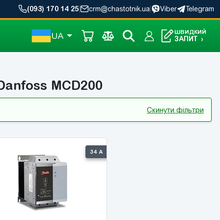
(093) 170 14 25
|
crm@chastotnik.ua
|
Viber
Telegram
ШВИДКИЙ
UA
ЗАПИТ
›
 Danfoss MCD200
Скинути фільтри
34 А