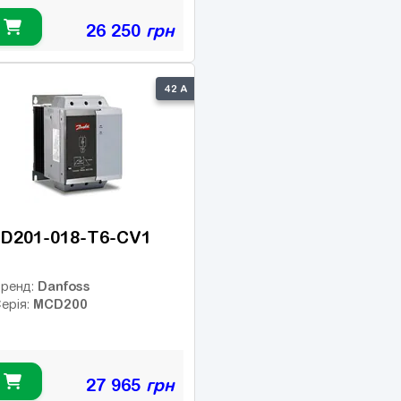
26 250
грн
42 А
D201-018-T6-CV1
Danfoss
ренд:
MCD200
ерія:
27 965
грн