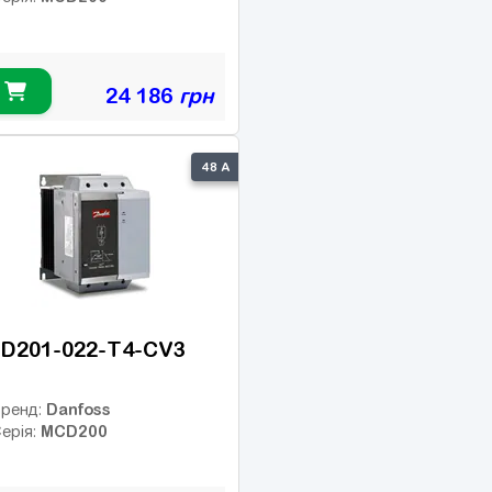
24 186
грн
48 А
D201-022-T4-CV3
Danfoss
ренд:
MCD200
ерія: