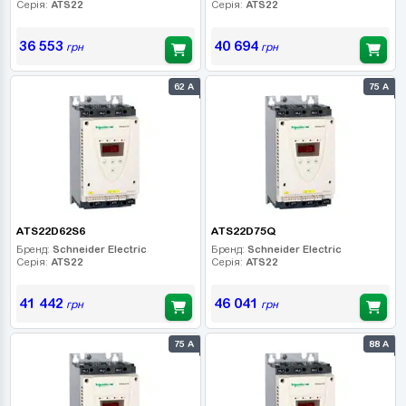
Серія:
ATS22
Серія:
ATS22
36 553
40 694
грн
грн
62 А
75 А
ATS22D62S6
ATS22D75Q
Бренд:
Schneider Electric
Бренд:
Schneider Electric
Серія:
ATS22
Серія:
ATS22
41 442
46 041
грн
грн
75 А
88 А