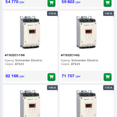
54 770
59 803
грн
грн
110 А
140 А
ATS22C11S6
ATS22C14Q
Бренд:
Schneider Electric
Бренд:
Schneider Electric
Серія:
ATS22
Серія:
ATS22
62 166
71 707
грн
грн
140 А
170 А