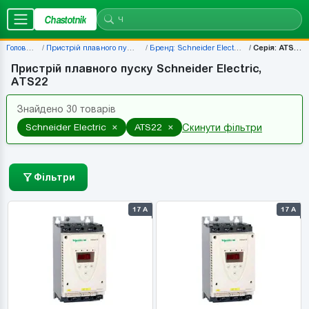
Chastotnik
Головна
Пристрій плавного пуску
Бренд: Schneider Electric
Серія: ATS22
Пристрій плавного пуску Schneider Electric,
ATS22
Знайдено 30 товарів
×
×
Schneider Electric
ATS22
Скинути фільтри
Фільтри
17 А
17 А