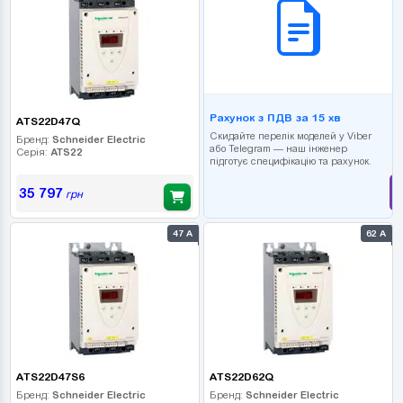
Рахунок з ПДВ за 15 хв
ATS22D47Q
Скидайте перелік моделей у Viber
Бренд:
Schneider Electric
або Telegram — наш інженер
Серія:
ATS22
підготує специфікацію та рахунок.
35 797
грн
47 А
62 А
ATS22D47S6
ATS22D62Q
Бренд:
Schneider Electric
Бренд:
Schneider Electric