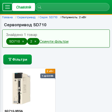
Chastotnik
Головна
Сервопривод
Серія: SD710
Потужність: 2 кВт
Сервопривод SD710
Знайдено 1 товар
×
×
SD710
2
Скинути фільтри
Фільтри
2 кВт
1-ф/220В
SD710-9R5A