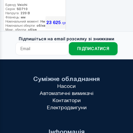
Бренд:
Veichi
Серія:
SD710
Напруга:
220 В
Фланець:
мм
Номінальний момент:
Нм
23 625
грн
Номінальні оберти:
об/хв
Макс. оберти:
об/хв
Клас інерції:
Енкодер:
Підпишіться на email розсилку зі знижками
Гальмо:
ПІДПИСАТИСЯ
Суміжне обладнання
Насоси
Автоматичні вимикачі
Контактори
Електродвигуни
Інформація