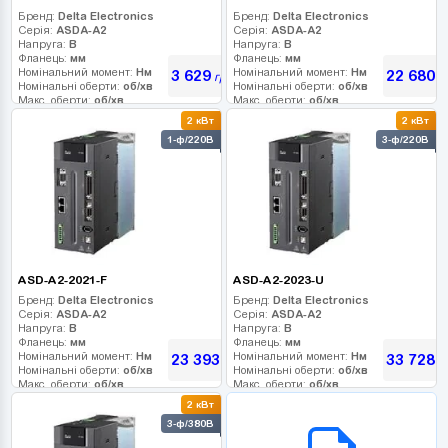
Бренд:
Delta Electronics
Бренд:
Delta Electronics
Серія:
ASDA-A2
Серія:
ASDA-A2
Напруга:
В
Напруга:
В
Фланець:
мм
Фланець:
мм
Номінальний момент:
Нм
Номінальний момент:
Нм
3 629
22 680
грн
г
Номінальні оберти:
об/хв
Номінальні оберти:
об/хв
Макс. оберти:
об/хв
Макс. оберти:
об/хв
Клас інерції:
Клас інерції:
2 кВт
2 кВт
Енкодер:
Енкодер:
1-ф/220В
3-ф/220В
Гальмо:
Гальмо:
ASD-A2-2021-F
ASD-A2-2023-U
Бренд:
Delta Electronics
Бренд:
Delta Electronics
Серія:
ASDA-A2
Серія:
ASDA-A2
Напруга:
В
Напруга:
В
Фланець:
мм
Фланець:
мм
Номінальний момент:
Нм
Номінальний момент:
Нм
23 393
33 728
грн
г
Номінальні оберти:
об/хв
Номінальні оберти:
об/хв
Макс. оберти:
об/хв
Макс. оберти:
об/хв
Клас інерції:
Клас інерції:
2 кВт
Енкодер:
Енкодер:
B2B СЕРВІС
3-ф/380В
Гальмо:
Гальмо: