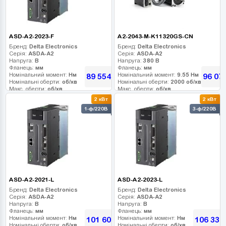
ASD-A2-2023-F
A2-2043-M-K11320GS-CN
Бренд:
Delta Electronics
Бренд:
Delta Electronics
Серія:
ASDA-A2
Серія:
ASDA-A2
Напруга:
В
Напруга:
380 В
Фланець:
мм
Фланець:
мм
Номінальний момент:
Нм
Номінальний момент:
9.55 Нм
89 554
96 07
грн
Номінальні оберти:
об/хв
Номінальні оберти:
2000 об/хв
Макс. оберти:
об/хв
Макс. оберти:
об/хв
Клас інерції:
Клас інерції:
2 кВт
2 кВт
Енкодер:
Енкодер:
20 біт
1-ф/220В
3-ф/220В
Гальмо:
Гальмо:
0
ASD-A2-2021-L
ASD-A2-2023-L
Бренд:
Delta Electronics
Бренд:
Delta Electronics
Серія:
ASDA-A2
Серія:
ASDA-A2
Напруга:
В
Напруга:
В
Фланець:
мм
Фланець:
мм
Номінальний момент:
Нм
Номінальний момент:
Нм
101 606
106 337
грн
Номінальні оберти:
об/хв
Номінальні оберти:
об/хв