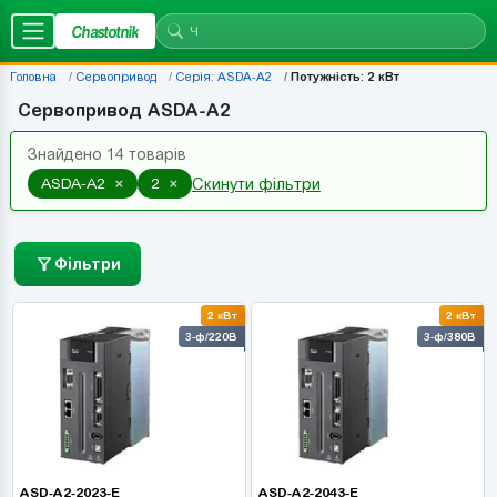
Chastotnik
Головна
Сервопривод
Серія: ASDA-A2
Потужність: 2 кВт
Сервопривод ASDA-A2
Знайдено 14 товарів
×
×
ASDA-A2
2
Скинути фільтри
Фільтри
2 кВт
2 кВт
3-ф/220В
3-ф/380В
ASD-A2-2023-E
ASD-A2-2043-E