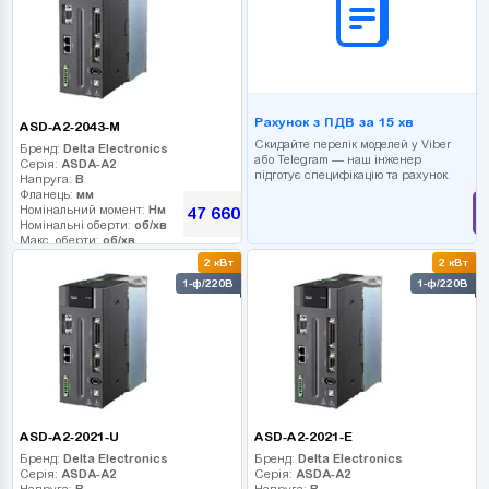
Рахунок з ПДВ за 15 хв
ASD-A2-2043-M
Скидайте перелік моделей у Viber
Бренд:
Delta Electronics
або Telegram — наш інженер
Серія:
ASDA-A2
підготує специфікацію та рахунок.
Напруга:
В
Фланець:
мм
Номінальний момент:
Нм
47 660
грн
Номінальні оберти:
об/хв
Макс. оберти:
об/хв
Клас інерції:
2 кВт
2 кВт
Енкодер:
1-ф/220В
1-ф/220В
Гальмо:
ASD-A2-2021-U
ASD-A2-2021-E
Бренд:
Delta Electronics
Бренд:
Delta Electronics
Серія:
ASDA-A2
Серія:
ASDA-A2
Напруга:
В
Напруга:
В