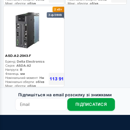
Макс. оберти:
об/хв
Макс. оберти:
об/хв
Клас інерції:
Клас інерції:
2 кВт
Енкодер:
Енкодер:
3-ф/380В
Гальмо:
Гальмо:
ASD-A2-2043-F
Бренд:
Delta Electronics
Серія:
ASDA-A2
Напруга:
В
Фланець:
мм
Номінальний момент:
Нм
113 918
грн
Номінальні оберти:
об/хв
Макс. оберти:
об/хв
Клас інерції:
Енкодер:
Підпишіться на email розсилку зі знижками
Гальмо:
ПІДПИСАТИСЯ