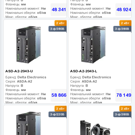
Фланець:
мм
Фланець:
мм
Номінальний момент:
Нм
Номінальний момент:
Нм
48 341
48 924
грн
г
Номінальні оберти:
об/хв
Номінальні оберти:
об/хв
Макс. оберти:
об/хв
Макс. оберти:
об/хв
Клас інерції:
Клас інерції:
2 кВт
2 кВт
Енкодер:
Енкодер:
3-ф/380В
3-ф/380В
Гальмо:
Гальмо:
ASD-A2-2043-U
ASD-A2-2043-L
Бренд:
Delta Electronics
Бренд:
Delta Electronics
Серія:
ASDA-A2
Серія:
ASDA-A2
Напруга:
В
Напруга:
В
Фланець:
мм
Фланець:
мм
Номінальний момент:
Нм
Номінальний момент:
Нм
58 866
78 149
грн
г
Номінальні оберти:
об/хв
Номінальні оберти:
об/хв
Макс. оберти:
об/хв
Макс. оберти:
об/хв
Клас інерції:
Клас інерції:
2 кВт
2 кВт
Енкодер:
Енкодер:
3-ф/220В
3-ф/380В
Гальмо:
Гальмо: