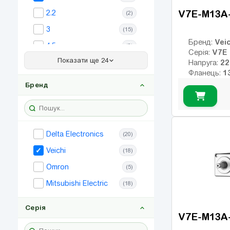
V7E-M13A
2.2
(2)
3
(15)
Veic
Бренд:
4.5
(2)
V7E
Серія:
Показати ще 24
5.5
Напруга:
(22)
Фланець:
7.5
(21)
Номінальни
Бренд
Номінальні
11
(23)
Макс. обер
15
(29)
Клас інерції
17
Енкодер:
22
(20)
0
Delta Electronics
Гальмо:
(20)
30
(19)
Veichi
(18)
37
(13)
Omron
(5)
0.8
(31)
Mitsubishi Electric
(18)
2.6
(3)
Серія
4.4
(20)
V7E-M13A
13
(3)