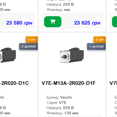
380 В
220 В
Напруга:
Н
130 мм
мм
Фланець:
Ф
9.55 Нм
Нм
й момент:
Номінальний момент:
Н
2000 об/хв
об/хв
 оберти:
Номінальні оберти:
Н
23 580
грн
23 625
грн
3000 об/хв
об/хв
ти:
Макс. оберти:
М
:
Клас інерції:
К
-bit абс.
Енкодер:
Е
2 кВт
2 кВт
о
Гальмо:
Г
3-ф/380В
1-ф/220В
-2R020-D1C
V7E-M13A-2R020-D1F
V7
hi
Veichi
Бренд:
Б
V7E
Серія:
С
380 В
220 В
Напруга:
Н
130 мм
130 мм
Фланець:
Ф