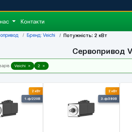
 нас
Контакти
опривод
Бренд: Veichi
Потужність: 2 кВт
Сервопривод V
×
×
варів
Veichi
2
2 кВт
2 кВт
1-ф/220В
3-ф/380В