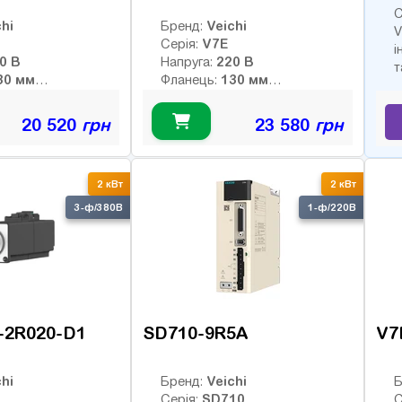
С
hi
Veichi
Бренд:
V
V7E
Серія:
і
220 В
220 В
Напруга:
т
130 мм
130 мм
Фланець:
9.55 Нм
9.55 Нм
й момент:
Номінальний момент:
2000 об/хв
2000 об/хв
 оберти:
Номінальні оберти:
20 520
грн
23 580
грн
3000 об/хв
3000 об/хв
ти:
Макс. оберти:
:
Клас інерції:
-bit
23-bit абс.
Енкодер:
2 кВт
2 кВт
оптичний
0
Гальмо:
3-ф/380В
1-ф/220В
-2R020-D1
SD710-9R5A
V7
hi
Veichi
Бренд:
Б
SD710
Серія:
С