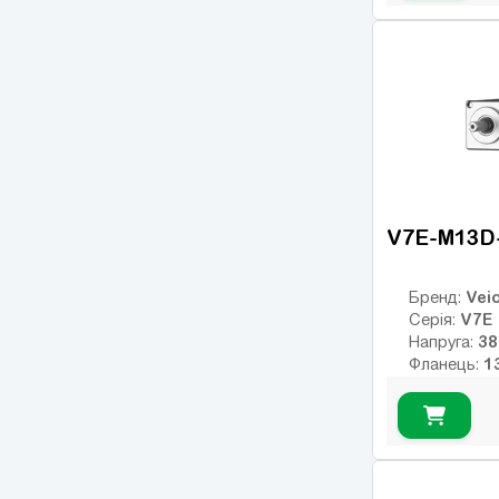
Клас інерції
17
Енкодер:
1
Гальмо:
V7E-M13D
Veic
Бренд:
V7E
Серія:
Напруга:
Фланець:
Номінальни
Номінальні
Макс. обер
Клас інерції
23
Енкодер:
оптичний