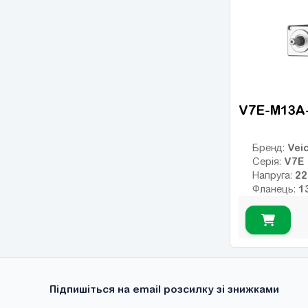
1
Гальмо:
V7E-M13A
Veic
Бренд:
V7E
Серія:
Напруга:
Фланець:
Номінальни
Номінальні
Макс. обер
Клас інерції
23
Енкодер:
оптичний
1
Гальмо:
Підпишіться на email розсилку зі знижками