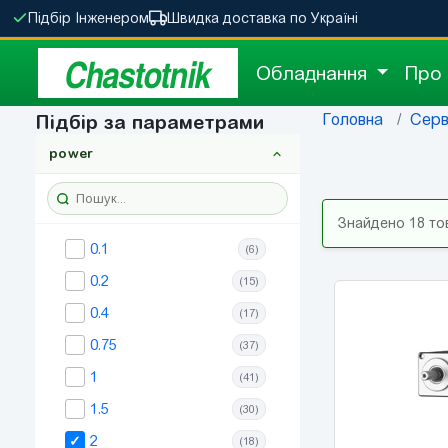
Підбір Інженером
Швидка доставка по Україні
Chastotnik
Обладнання
Про
Головна
Серв
Підбір за параметрами
power
Знайдено 18 то
0.1
(6)
0.2
(15)
0.4
(17)
0.75
(37)
1
(41)
1.5
(30)
2
(18)