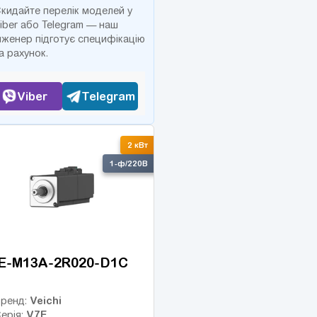
кидайте перелік моделей у
iber або Telegram — наш
нженер підготує специфікацію
а рахунок.
Viber
Telegram
2 кВт
1-ф/220В
E-M13A-2R020-D1C
Veichi
ренд:
V7E
ерія: