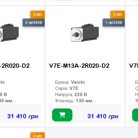
:
Клас інерції:
К
-bit
17-bit
Енкодер:
Е
2 кВт
2 кВт
1
Гальмо:
Г
3-ф/380В
1-ф/220В
-2R020-D2
V7E-M13A-2R020-D2
V7
hi
Veichi
Бренд:
Б
V7E
Серія:
С
380 В
220 В
Напруга:
Н
130 мм
130 мм
Фланець:
Ф
9.55 Нм
9.55 Нм
й момент:
Номінальний момент:
Н
2000 об/хв
2000 об/хв
 оберти:
Номінальні оберти:
Н
31 410
грн
31 410
грн
3000 об/хв
3000 об/хв
ти:
Макс. оберти:
М
:
Клас інерції:
К
-bit абс.
23-bit абс.
Енкодер:
Е
2 кВт
оптичний
о