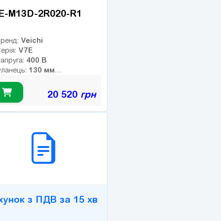
E-M13D-2R020-R1
Veichi
ренд:
V7E
ерія:
400 В
апруга:
130 мм
ланець:
9.55 Нм
омінальний момент:
2000 об/хв
омінальні оберти:
20 520
грн
3000 об/хв
акс. оберти:
лас інерції:
17-bit
нкодер:
2B СЕРВІС
0
альмо:
хунок з ПДВ за 15 хв