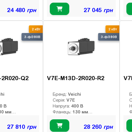
9.55 Нм
9.55 Нм
й момент:
Номінальний момент:
Н
2000 об/хв
2000 об/хв
 оберти:
Номінальні оберти:
Н
24 480
грн
27 045
грн
3000 об/хв
3000 об/хв
ти:
Макс. оберти:
М
:
Клас інерції:
К
-bit абс.
23-bit абс.
Енкодер:
Е
2 кВт
2 кВт
оптичний
Г
0
Гальмо:
3-ф/380В
3-ф/380В
-2R020-Q2
V7E-M13D-2R020-R2
V7
hi
Veichi
Бренд:
Б
V7E
Серія:
С
400 В
400 В
Напруга:
Н
130 мм
130 мм
Фланець:
Ф
9.55 Нм
9.55 Нм
й момент:
Номінальний момент:
Н
2000 об/хв
2000 об/хв
 оберти:
Номінальні оберти:
Н
27 810
грн
28 260
грн
3000 об/хв
3000 об/хв
ти:
Макс. оберти:
М