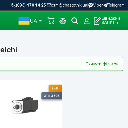
(093) 170 14 25
|
crm@chastotnik.ua
|
Viber
Telegram
ШВИДКИЙ
UA
ЗАПИТ
›
eichi
Скинути фільтри
2 кВт
3-ф/380В