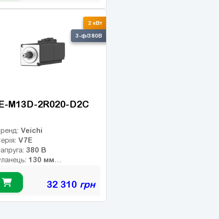
лас інерції:
17-bit
нкодер:
2 кВт
1
альмо:
3-ф/380В
E-M13D-2R020-D2C
Veichi
ренд:
V7E
ерія:
380 В
апруга:
130 мм
ланець:
9.55 Нм
омінальний момент:
2000 об/хв
омінальні оберти:
32 310
грн
3000 об/хв
акс. оберти:
лас інерції:
23-bit абс.
нкодер:
птичний