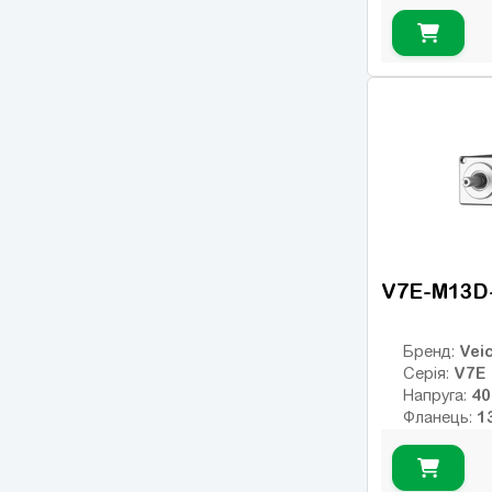
Номінальни
Номінальні
Макс. обер
Клас інерції
23
Енкодер:
оптичний
0
Гальмо:
V7E-M13D
Veic
Бренд:
V7E
Серія:
Напруга:
Фланець:
Номінальни
Номінальні
Макс. обер