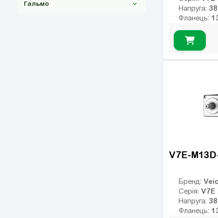
Гальмо
Напруга:
Фланець:
Номінальни
23-bit абс.
(9)
Номінальні
оптичний
Макс. обер
Без гальма
(9)
Клас інерції
З гальмом
23
Енкодер:
(8)
оптичний
0
Гальмо:
V7E-M13D
Veic
Бренд:
V7E
Серія:
Напруга:
Фланець: