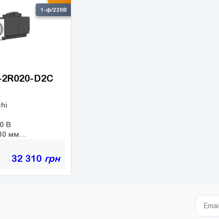
1
Гальмо:
Г
1-ф/220В
-2R020-D2C
hi
220 В
130 мм
9.55 Нм
й момент:
2000 об/хв
 оберти:
32 310
грн
3000 об/хв
ти:
:
-bit абс.