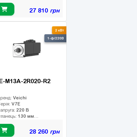
9.55 Нм
омінальний момент:
2000 об/хв
омінальні оберти:
27 810
грн
3000 об/хв
акс. оберти:
лас інерції:
17-bit
нкодер:
2 кВт
1
альмо:
1-ф/220В
E-M13A-2R020-R2
Veichi
ренд:
V7E
ерія:
220 В
апруга:
130 мм
ланець:
9.55 Нм
омінальний момент:
2000 об/хв
омінальні оберти:
28 260
грн
3000 об/хв
акс. оберти: