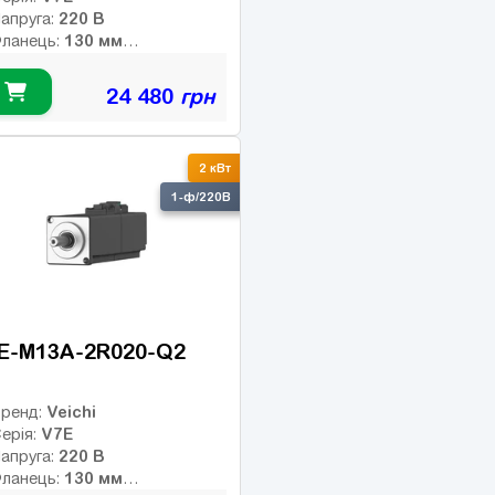
220 В
апруга:
130 мм
ланець:
9.55 Нм
омінальний момент:
2000 об/хв
омінальні оберти:
24 480
грн
3000 об/хв
акс. оберти:
лас інерції:
23-bit абс.
нкодер:
2 кВт
птичний
0
альмо:
1-ф/220В
E-M13A-2R020-Q2
Veichi
ренд:
V7E
ерія:
220 В
апруга:
130 мм
ланець: