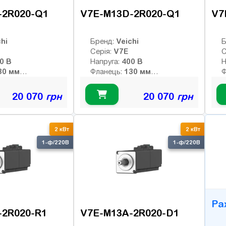
-2R020-Q1
V7E-M13D-2R020-Q1
V7
hi
Veichi
Бренд:
Б
V7E
Серія:
С
220 В
400 В
Напруга:
Н
130 мм
130 мм
Фланець:
Ф
9.55 Нм
9.55 Нм
й момент:
Номінальний момент:
Н
2000 об/хв
2000 об/хв
 оберти:
Номінальні оберти:
Н
20 070
грн
20 070
грн
3000 об/хв
3000 об/хв
ти:
Макс. оберти:
М
:
Клас інерції:
К
-bit
17-bit
Енкодер:
Е
B
2 кВт
2 кВт
0
Гальмо:
Г
1-ф/220В
1-ф/220В
Ра
-2R020-R1
V7E-M13A-2R020-D1