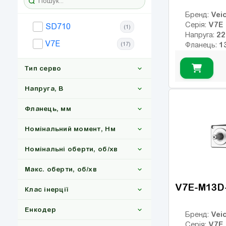
16
(3)
Veic
Бренд:
V7E
Серія:
SD710
(1)
20
(12)
Напруга:
V7E
21
(17)
Фланець:
(3)
Номінальни
45
(12)
Номінальні
Тип серво
Макс. обер
55
(15)
Клас інерції
Напруга, В
75
(6)
17
Енкодер:
0
Гальмо:
Фланець, мм
90
(3)
Серводрайвери
(1)
108
(3)
Номінальний момент, Нм
Серводвигуни
(17)
220
(10)
110
(6)
Номінальні оберти, об/хв
380
(4)
132
(3)
Макс. оберти, об/хв
150
(3)
V7E-M13D
Клас інерції
157
(3)
2000
(17)
200
(3)
Енкодер
Veic
Бренд:
3000
(17)
V7E
Серія: