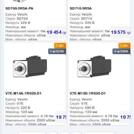
SD700-5R5A-PA
SD710-5R5A
Бренд:
Veichi
Бренд:
Veichi
Серія:
SD700
Серія:
SD710
Напруга:
220 В
Напруга:
220 В
Фланець:
мм
Фланець:
мм
Номінальний момент:
Нм
Номінальний момент:
Нм
19 454
19 575
грн
грн
Номінальні оберти:
об/хв
Номінальні оберти:
об/хв
Макс. оберти:
об/хв
Макс. оберти:
об/хв
Клас інерції:
Клас інерції:
1 кВт
1 кВт
Енкодер:
Енкодер:
1-ф/220В
3-ф/380В
Гальмо:
Гальмо:
V7E-M13A-1R020-D1
V7E-M13D-1R020-D1
Бренд:
Veichi
Бренд:
Veichi
Серія:
V7E
Серія:
V7E
Напруга:
220 В
Напруга:
380 В
Фланець:
130 мм
Фланець:
130 мм
Номінальний момент:
4.78 Нм
Номінальний момент:
4.78 Нм
19 755
19 75
грн
Номінальні оберти:
2000 об/хв
Номінальні оберти:
2000 об/хв
Макс. оберти:
3000 об/хв
Макс. оберти:
3000 об/хв
Клас інерції:
Клас інерції:
Енкодер:
23-bit абс. оптичний
Енкодер:
23-bit абс. оптичний