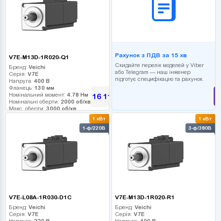
Рахунок з ПДВ за 15 хв
V7E-M13D-1R020-Q1
Скидайте перелік моделей у Viber
Бренд:
Veichi
або Telegram — наш інженер
Серія:
V7E
підготує специфікацію та рахунок.
Напруга:
400 В
Фланець:
130 мм
Номінальний момент:
4.78 Нм
16 110
грн
Номінальні оберти:
2000 об/хв
Макс. оберти:
3000 об/хв
Клас інерції:
1 кВт
1 кВт
Енкодер:
17-bit
1-ф/220В
3-ф/380В
Гальмо:
0
V7E-L08A-1R030-D1C
V7E-M13D-1R020-R1
Бренд:
Veichi
Бренд:
Veichi
Серія:
V7E
Серія:
V7E
Напруга:
220 В
Напруга:
400 В