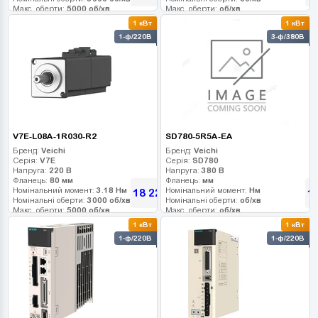
Макс. оберти:
5000 об/хв
Макс. оберти:
об/хв
Клас інерції:
Клас інерції:
1 кВт
1 кВт
Енкодер:
17-bit
Енкодер:
1-ф/220В
3-ф/380В
Гальмо:
1
Гальмо:
V7E-L08A-1R030-R2
SD780-5R5A-EA
Бренд:
Veichi
Бренд:
Veichi
Серія:
V7E
Серія:
SD780
Напруга:
220 В
Напруга:
380 В
Фланець:
80 мм
Фланець:
мм
Номінальний момент:
3.18 Нм
Номінальний момент:
Нм
18 225
1
грн
Номінальні оберти:
3000 об/хв
Номінальні оберти:
об/хв
Макс. оберти:
5000 об/хв
Макс. оберти:
об/хв
Клас інерції:
Клас інерції:
1 кВт
1 кВт
Енкодер:
17-bit
Енкодер:
1-ф/220В
1-ф/220В
Гальмо:
1
Гальмо: