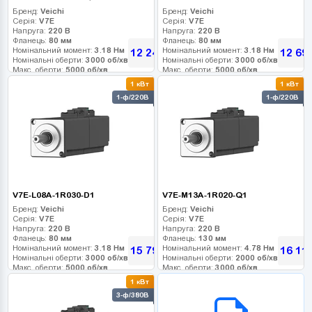
Бренд:
Veichi
Бренд:
Veichi
Серія:
V7E
Серія:
V7E
Напруга:
220 В
Напруга:
220 В
Фланець:
80 мм
Фланець:
80 мм
Номінальний момент:
3.18 Нм
Номінальний момент:
3.18 Нм
12 240
12 69
грн
Номінальні оберти:
3000 об/хв
Номінальні оберти:
3000 об/хв
Макс. оберти:
5000 об/хв
Макс. оберти:
5000 об/хв
Клас інерції:
Клас інерції:
1 кВт
1 кВт
Енкодер:
17-bit
Енкодер:
17-bit
1-ф/220В
1-ф/220В
Гальмо:
0
Гальмо:
0
V7E-L08A-1R030-D1
V7E-M13A-1R020-Q1
Бренд:
Veichi
Бренд:
Veichi
Серія:
V7E
Серія:
V7E
Напруга:
220 В
Напруга:
220 В
Фланець:
80 мм
Фланець:
130 мм
Номінальний момент:
3.18 Нм
Номінальний момент:
4.78 Нм
15 795
16 11
грн
Номінальні оберти:
3000 об/хв
Номінальні оберти:
2000 об/хв
Макс. оберти:
5000 об/хв
Макс. оберти:
3000 об/хв
Клас інерції:
Клас інерції:
1 кВт
Енкодер:
23-bit абс. оптичний
Енкодер:
17-bit
B2B СЕРВІС
3-ф/380В
Гальмо:
0
Гальмо:
0