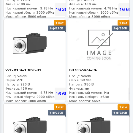
Фланець:
80 мм
Фланець:
130 мм
Номінальний момент:
3.18 Нм
Номінальний момент:
4.78 Нм
16 380
16 69
грн
Номінальні оберти:
3000 об/хв
Номінальні оберти:
2000 об/хв
Макс. оберти:
5000 об/хв
Макс. оберти:
3000 об/хв
Клас інерції:
Клас інерції:
1 кВт
1 кВт
Енкодер:
23-bit абс. оптичний
Енкодер:
17-bit
1-ф/220В
3-ф/380В
Гальмо:
0
Гальмо:
0
V7E-M13A-1R020-R1
SD780-5R5A-PA
Бренд:
Veichi
Бренд:
Veichi
Серія:
V7E
Серія:
SD780
Напруга:
220 В
Напруга:
380 В
Фланець:
130 мм
Фланець:
мм
Номінальний момент:
4.78 Нм
Номінальний момент:
Нм
16 695
1
грн
Номінальні оберти:
2000 об/хв
Номінальні оберти:
об/хв
Макс. оберти:
3000 об/хв
Макс. оберти:
об/хв
Клас інерції:
Клас інерції:
1 кВт
1 кВт
Енкодер:
17-bit
Енкодер:
1-ф/220В
1-ф/220В
Гальмо:
0
Гальмо: