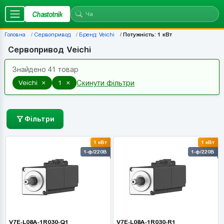
Chastotnik
Головна
Сервопривод
Бренд: Veichi
Потужність: 1 кВт
Сервопривод Veichi
Знайдено 41 товар
×
×
Veichi
1
Скинути фільтри
Фільтри
1 кВт
1 кВт
1-ф/220В
1-ф/220В
V7E-L08A-1R030-Q1
V7E-L08A-1R030-R1