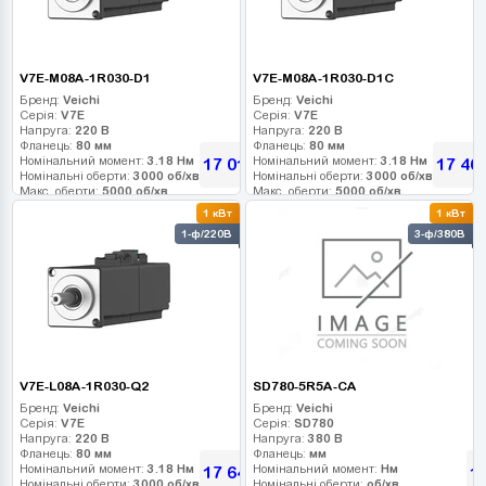
V7E-M08A-1R030-D1
V7E-M08A-1R030-D1C
Бренд:
Veichi
Бренд:
Veichi
Серія:
V7E
Серія:
V7E
Напруга:
220 В
Напруга:
220 В
Фланець:
80 мм
Фланець:
80 мм
Номінальний момент:
3.18 Нм
Номінальний момент:
3.18 Нм
17 010
17 46
грн
Номінальні оберти:
3000 об/хв
Номінальні оберти:
3000 об/хв
Макс. оберти:
5000 об/хв
Макс. оберти:
5000 об/хв
Клас інерції:
Клас інерції:
1 кВт
1 кВт
Енкодер:
23-bit абс. оптичний
Енкодер:
23-bit абс. оптичний
1-ф/220В
3-ф/380В
Гальмо:
1
Гальмо:
0
V7E-L08A-1R030-Q2
SD780-5R5A-CA
Бренд:
Veichi
Бренд:
Veichi
Серія:
V7E
Серія:
SD780
Напруга:
220 В
Напруга:
380 В
Фланець:
80 мм
Фланець:
мм
Номінальний момент:
3.18 Нм
Номінальний момент:
Нм
17 640
1
грн
Номінальні оберти:
3000 об/хв
Номінальні оберти:
об/хв