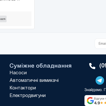
ості
(0
Суміжне обладнання
Насоси
Автоматичні вимикачі
Контактори
Знайдемо. 
Електродвигуни
Відгуки
4.9
★