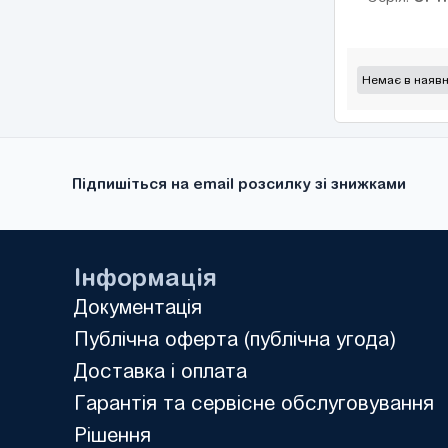
NES1
(3)
WJ200
(3)
ESMD
(3)
Немає в наявн
ESV vector
(3)
VFC 3610
(3)
VFC 5610
(3)
Підпишіться на email розсилку зі знижками
8200 Vector
(3)
EFC 3600
(3)
EFC 3610
(3)
Інформація
EFC 5610
(6)
Документація
iC5
(6)
Публічна оферта (публічна угода)
iG5A
(2)
Доставка і оплата
MicroMaster 420
(8)
Гарантія та сервісне обслуговування
MicroMaster 440
(8)
Рішення