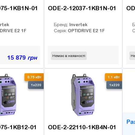
075-1KB1N-01
ODE-2-12037-1KB1N-01
OD
rtek
Invertek
Бренд:
Б
DRIVE E2 1F
OPTIDRIVE E2 1F
Серія:
С
Немає в наявності
Не
15 879
грн
B
0.75 кВт
1.1 кВт
1x220
1x220
Ра
75-1KB12-01
ODE-2-22110-1KB4N-01