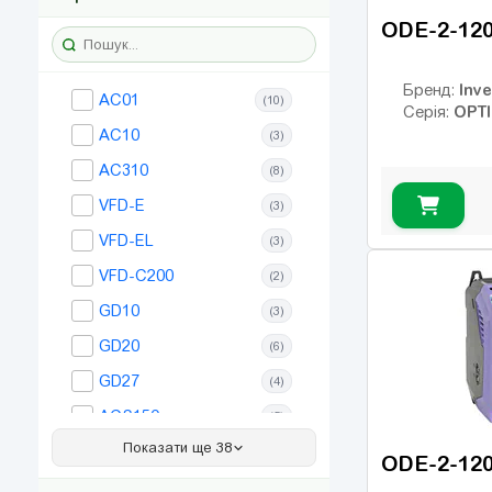
ODE-2-12
Inve
Бренд:
AC01
(10)
OPTI
Серія:
AC10
(3)
AC310
(8)
VFD-E
(3)
VFD-EL
(3)
VFD-C200
(2)
GD10
(3)
GD20
(6)
GD27
(4)
ACS150
(5)
Показати ще 38
GD28
(5)
ODE-2-120
Altivar 12
(4)