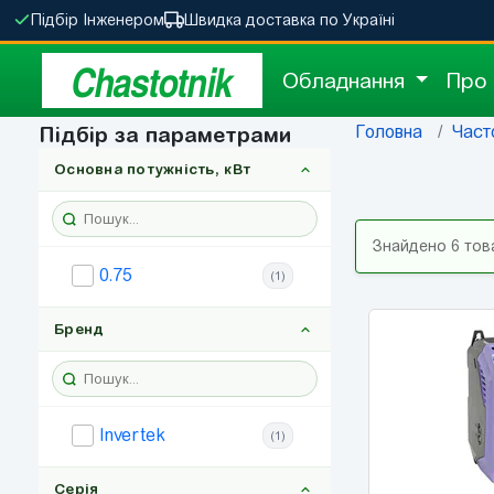
Підбір Інженером
Швидка доставка по Україні
Chastotnik
Обладнання
Про
Головна
Част
Підбір за параметрами
Основна потужність, кВт
Знайдено 6 тов
0.75
(1)
Бренд
Invertek
(1)
Серія