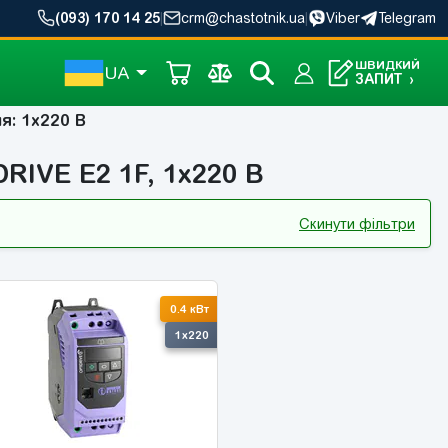
(093) 170 14 25
|
crm@chastotnik.ua
|
Viber
Telegram
ШВИДКИЙ
UA
ЗАПИТ
›
я: 1x220 В
RIVE E2 1F, 1x220 В
Скинути фільтри
0.4 кВт
1x220