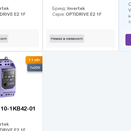
С
rtek
Invertek
Бренд:
V
DRIVE E2 1F
OPTIDRIVE E2 1F
Серія:
і
т
ості
Немає в наявності
1.1 кВт
1x220
10-1KB42-01
rtek
DRIVE E2 1F