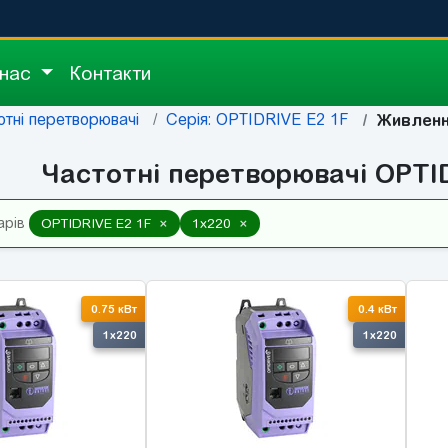
 нас
Контакти
отні перетворювачі
Серія: OPTIDRIVE E2 1F
Живленн
Частотні перетворювачі OPTID
×
×
арів
OPTIDRIVE E2 1F
1x220
0.75 кВт
0.4 кВт
1x220
1x220