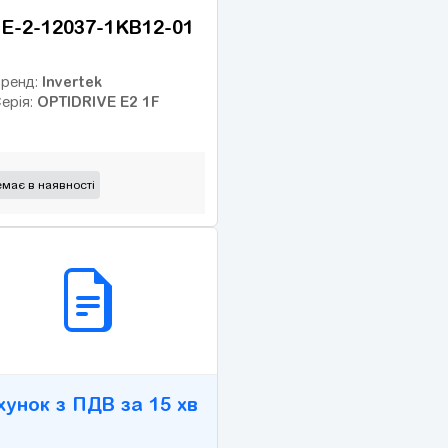
E-2-12037-1KB12-01
Invertek
ренд:
OPTIDRIVE E2 1F
ерія:
має в наявності
2B СЕРВІС
хунок з ПДВ за 15 хв