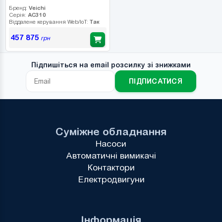
Бренд:
Veichi
Серія:
AC310
Віддалене керування Web/IoT:
Так
457 875
грн
Підпишіться на email розсилку зі знижками
ПІДПИСАТИСЯ
Суміжне обладнання
Насоси
Автоматичні вимикачі
Контактори
Електродвигуни
Інформація