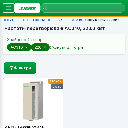
Chastotnik
Головна
Частотні перетворювачі
Серія: AC310
Потужність: 220 кВт
Частотні перетворювачі AC310, 220.0 кВт
Знайдено 1 товар
×
×
AC310
220
Скинути фільтри
Фільтри
220 кВт
3x380
AC310-T3-220G/250P-L