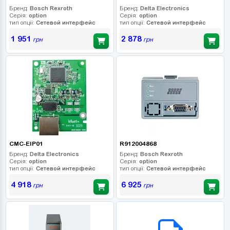
Бренд:
Bosch Rexroth
Бренд:
Delta Electronics
Серія:
option
Серія:
option
тип опції:
Сетевой интерфейс
тип опції:
Сетевой интерфейс
1 951
2 878
грн
грн
CMC-EIP01
R912004868
Бренд:
Delta Electronics
Бренд:
Bosch Rexroth
Серія:
option
Серія:
option
тип опції:
Сетевой интерфейс
тип опції:
Сетевой интерфейс
4 918
6 925
грн
грн
B2B СЕРВІС