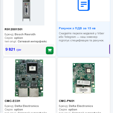
Рахунок з ПДВ за 15 хв
R912001501
Скидайте перелік моделей у Viber
Бренд:
Bosch Rexroth
або Telegram — наш інженер
Серія:
option
підготує специфікацію та рахунок.
тип опції:
Сетевой интерфейс
9 821
грн
CMC-EC01
CMC-PN01
Бренд:
Delta Electronics
Бренд:
Delta Electronics
Серія:
option
Серія:
option
тип опції:
Сетевой интерфейс
тип опції:
Сетевой интерфейс