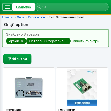
Chastotnik
Головна
Опції
Серія: option
Тип: Сетевой интерфейс
Опції option
Знайдено 8 товарів
×
×
option
Сетевой интерфейс
Скинути фільтри
Фільтри
R912005806
EMC-COP01