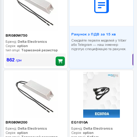
Рахунок з ПДВ за 15 хв
BR080W750
Скидайте перелік моделей у Viber
Бренд:
Delta Electronics
або Telegram — наш інженер
Серія:
option
підготує специфікацію та рахунок.
тип опції:
Тормозной резистор
862
грн
BR080W200
EG1010A
Бренд:
Delta Electronics
Бренд:
Delta Electronics
Серія:
option
Серія:
option
тип опції:
Тормозной резистор
тип опції:
Кабель