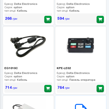
Бренд:
Delta Electronics
Бренд:
Delta Electronics
Серія:
option
Серія:
option
тип опції:
Кабель
тип опції:
Кабель
266
594
грн
грн
EG1010C
KPE-LE02
Бренд:
Delta Electronics
Бренд:
Delta Electronics
Серія:
option
Серія:
option
тип опції:
Кабель
тип опції:
Панель оператора
714
764
грн
грн
B2B СЕРВІС