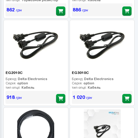
862
886
грн
грн
EG2010C
EG3010C
Бренд:
Delta Electronics
Бренд:
Delta Electronics
Серія:
option
Серія:
option
тип опції:
Кабель
тип опції:
Кабель
918
1 020
грн
грн