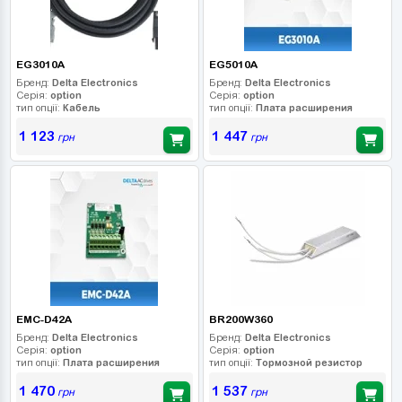
EG3010A
EG5010A
Бренд:
Delta Electronics
Бренд:
Delta Electronics
Серія:
option
Серія:
option
тип опції:
Кабель
тип опції:
Плата расширения
1 123
1 447
грн
грн
EMC-D42A
BR200W360
Бренд:
Delta Electronics
Бренд:
Delta Electronics
Серія:
option
Серія:
option
тип опції:
Плата расширения
тип опції:
Тормозной резистор
1 470
1 537
грн
грн