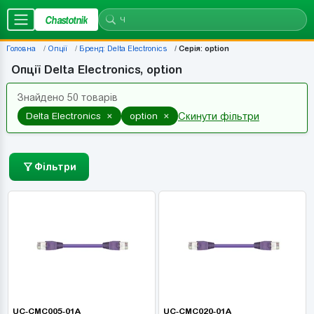
Chastotnik
Головна
Опції
Бренд: Delta Electronics
Серія: option
Опції Delta Electronics, option
Знайдено 50 товарів
×
×
Delta Electronics
option
Скинути фільтри
Фільтри
UC-CMC005-01A
UC-CMC020-01A