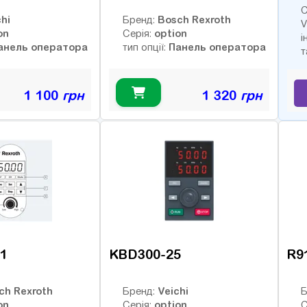
С
hi
Bosch Rexroth
Бренд:
V
on
option
Серія:
і
анель оператора
Панель оператора
тип опції:
т
1 100
грн
1 320
грн
1
KBD300-25
R9
ch Rexroth
Veichi
Бренд:
Б
on
option
Серія:
С