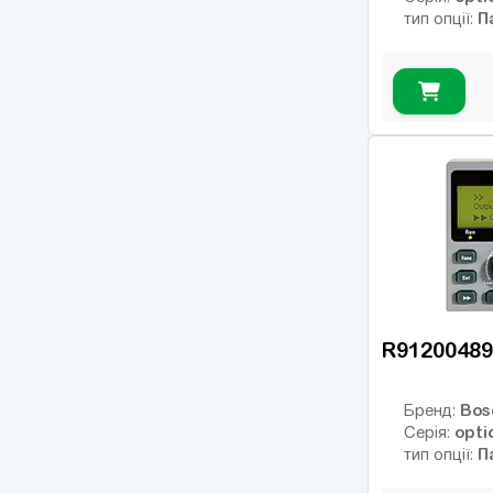
П
тип опції:
R91200489
Bos
Бренд:
opti
Серія:
П
тип опції: