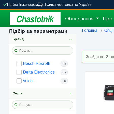
Підбір Інженером
Швидка доставка по Україні
Chastotnik
Обладнання
Про
Головна
Опції
Підбір за параметрами
Бренд
Знайдено 12 то
Bosch Rexroth
(7)
Delta Electronics
(1)
Veichi
(4)
Серія