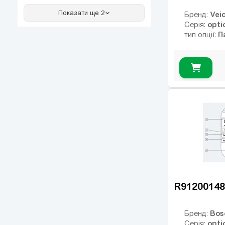
Тормозной модуль
(3)
Показати ще 2
Veic
Бренд:
Тормозной
(87)
opti
Серія:
резистор
П
тип опції:
Мережеві (вхідні)
(17)
дроселі
Дроселі двигуна
(19)
(вихідні)
R91200148
Bos
Бренд:
opti
Серія: