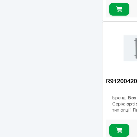
R91200420
Bos
Бренд:
opti
Серія:
П
тип опції: