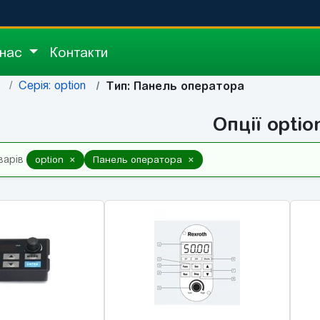
 нас
Контакти
Серія: option
Тип: Панель оператора
Опції optio
×
×
варів
option
Панель оператора