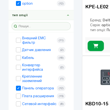
option
(12)
KPE-LE02
тип опції
Delt
Бренд:
opti
Серія:
П
тип опції:
Внешний ЕМС
(11)
фильтр
Датчик давления
(2)
Кабель
(18)
Конвертер
(2)
интерфейса
Крепленние
(1)
заземлений
Панель оператора
(12)
Плата расширения
(15)
KBD10-15
Сетевой интерфейс
(8)