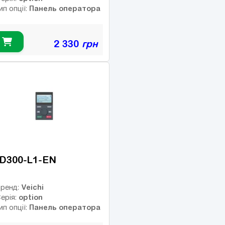
Панель оператора
ип опції:
2 330
грн
D300-L1-EN
Veichi
ренд:
option
ерія:
Панель оператора
ип опції: