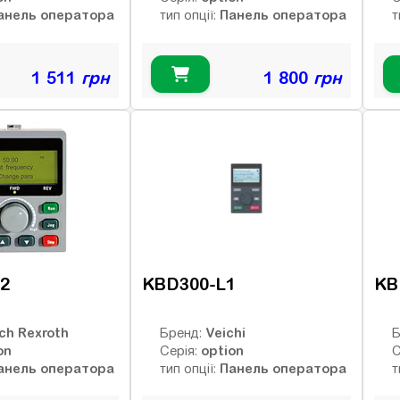
анель оператора
Панель оператора
тип опції:
т
1 511
грн
1 800
грн
2
KBD300-L1
KB
ch Rexroth
Veichi
Бренд:
Б
on
option
Серія:
С
анель оператора
Панель оператора
тип опції:
т