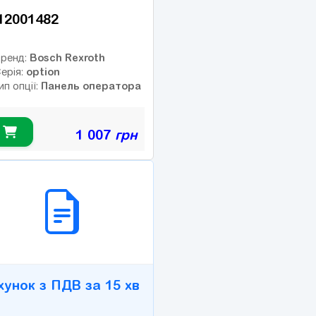
12001482
Bosch Rexroth
ренд:
option
ерія:
Панель оператора
ип опції:
1 007
грн
2B СЕРВІС
хунок з ПДВ за 15 хв