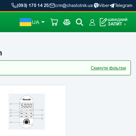
(093) 170 14 25
|
crm@chastotnik.ua
|
Viber
Telegram
ШВИДКИЙ
UA
ЗАПИТ
›
n
Скинути фільтри