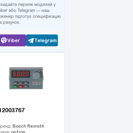
кидайте перелік моделей у
iber або Telegram — наш
нженер підготує специфікацію
а рахунок.
Viber
Telegram
12003767
Bosch Rexroth
ренд:
option
ерія: