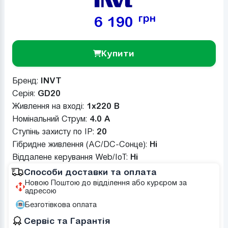
грн
6 190
Купити
Бренд:
INVT
Серія:
GD20
Живлення на вході:
1x220 В
Номінальний Струм:
4.0 A
Ступінь захисту по IP:
20
Гібридне живлення (AC/DC-Сонце):
Ні
Віддалене керування Web/IoT:
Ні
Способи доставки та оплата
Новою Поштою до відділення або курєром за
адресою
Безготівкова оплата
Сервіс та Гарантія