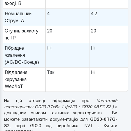
вході, В
Номінальний
4
4.2
Струм, A
Ступінь захисту
20
20
по IP
Гібридне
Ні
Ні
живлення
(AC/DC-Сонце)
Віддалене
Так
Ні
керування
Web/IoT
На цій сторінці інформація про
Частотний
перетворювач GD20 0.7кВт 1-ф/220 ( GD20-0R7G-S2 )
з
докладним описом технічних характеристик . Ви
GD20-0R7G-
можете завантажити документацію для
S2
, серії GD20 від виробника INVT . Купити