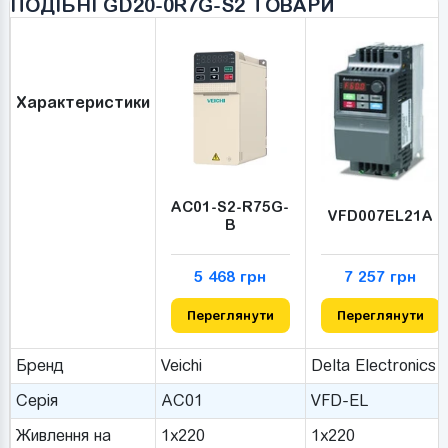
ПОДІБНІ GD20-0R7G-S2 ТОВАРИ
Характеристики
AC01-S2-R75G-
VFD007EL21A
B
5 468 грн
7 257 грн
Переглянути
Переглянути
Бренд
Veichi
Delta Electronics
Серія
AC01
VFD-EL
Живлення на
1x220
1x220