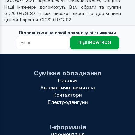
GD200R7GS2
і звернеться за технічною консультацією.
Наші Інженери допоможуть Вам обрати та купити
GD20-0R7G-S2 тільки високої якості за доступними
цінами. Гарантія. GD20-0R7G-S2
Підпишіться на email розсилку зі знижками
ПІДПИСАТИСЯ
Суміжне обладнання
Насоси
Автоматичні вимикачі
Контактори
Електродвигуни
Інформація
Документація