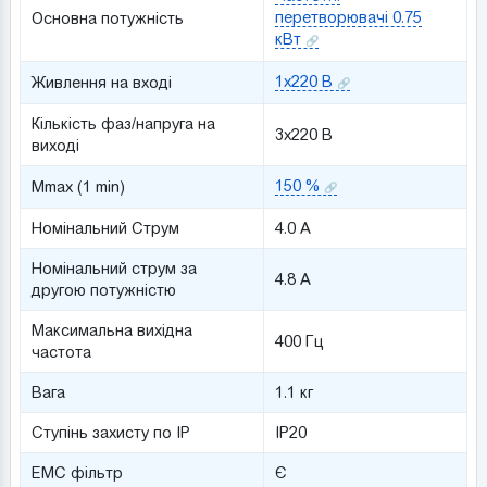
перетворювачі 0.75
Основна потужність
кВт
1x220 В
Живлення на вході
Кількість фаз/напруга на
3x220 В
виході
150 %
Mmax (1 min)
Номінальний Струм
4.0 A
Номінальний струм за
4.8 A
другою потужністю
Максимальна вихідна
400 Гц
частота
Вага
1.1 кг
Ступінь захисту по IP
IP20
ЕМС фільтр
Є