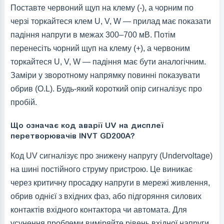
Поставте червоний щуп на клему (-), а чорним по
черзі торкайтеся клем U, V, W — прилад має показати
падіння напруги в межах 300–700 мВ. Потім
перенесіть чорний щуп на клему (+), а червоним
торкайтеся U, V, W — падіння має бути аналогічним.
Заміри у зворотному напрямку повинні показувати
обрив (O.L). Будь-який короткий опір сигналізує про
пробій.
Що означає код аварії UV на дисплеї
перетворювачів INVT GD200A?
Код UV сигналізує про знижену напругу (Undervoltage)
на шині постійного струму пристрою. Це виникає
через критичну просадку напруги в мережі живлення,
обрив однієї з вхідних фаз, або підгоряння силових
контактів вхідного контактора чи автомата. Для
усунення проблеми виміряйте рівень вхідної напруги