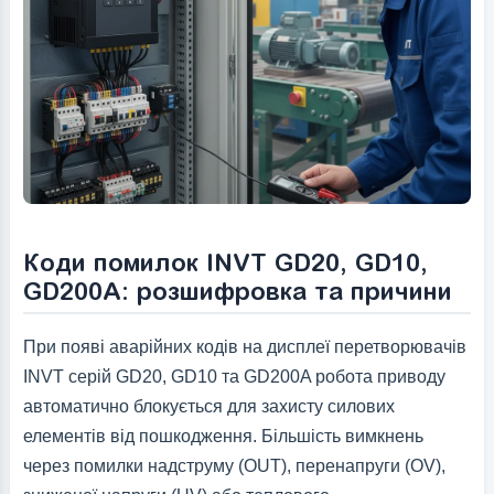
Коди помилок INVT GD20, GD10,
GD200A: розшифровка та причини
При появі аварійних кодів на дисплеї перетворювачів
INVT серій GD20, GD10 та GD200A робота приводу
автоматично блокується для захисту силових
елементів від пошкодження. Більшість вимкнень
через помилки надструму (OUT), перенапруги (OV),