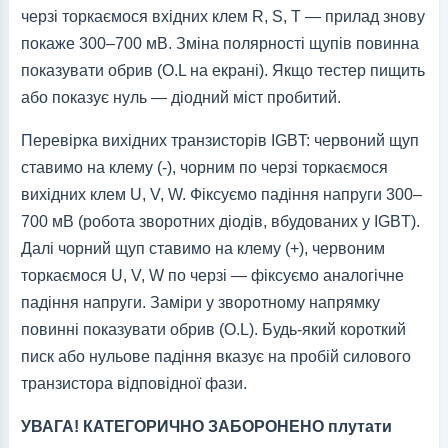
черзі торкаємося вхідних клем R, S, T — прилад знову
покаже 300–700 мВ. Зміна полярності щупів повинна
показувати обрив (O.L на екрані). Якщо тестер пищить
або показує нуль — діодний міст пробитий.
Перевірка вихідних транзисторів IGBT: червоний щуп
ставимо на клему (-), чорним по черзі торкаємося
вихідних клем U, V, W. Фіксуємо падіння напруги 300–
700 мВ (робота зворотних діодів, вбудованих у IGBT).
Далі чорний щуп ставимо на клему (+), червоним
торкаємося U, V, W по черзі — фіксуємо аналогічне
падіння напруги. Заміри у зворотному напрямку
повинні показувати обрив (O.L). Будь-який короткий
писк або нульове падіння вказує на пробій силового
транзистора відповідної фази.
УВАГА! КАТЕГОРИЧНО ЗАБОРОНЕНО плутати