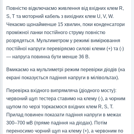
Повністю відключаємо живлення від вхідних клем R,
S, T та моторний кабель з вихідних клем U, V, W.
Чекаємо щонайменше 15 хвилин, поки конденсатори
проміжної ланки постійного струму повністю
розрядяться. Мультиметром у режимі вимірювання
постійної напруги перевіряємо силові клеми (+) та (-)
— напруга повинна бути менше 36 В.
Вмикаємо на мультиметрі режим перевірки діодів (на
екрані показується падіння напруги в мілівольтах).
Перевірка вхідного випрямляча (діодного мосту):
червоний щуп тестера ставимо на клему (-), а чорним
щупом по черзі торкаємося вхідних клем R, S, T.
Прилад повинен показати падіння напруги в межах
300–700 мВ (пряме падіння на діодах). Потім
переносимо чорний щуп на клему (+), а червоним по