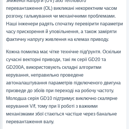
зниженої напруги (UV) або теплового
перевантаження (OL) викликані некоректним часом
розгону, гальмування чи механічними проблемами.
Наші інженери радять спочатку перевірити параметри
часу прискорення й уповільнення, а також заміряти
фактичну напругу живлення на клемах приводу.
Кожна помилка має чітке технічне підґрунтя. Оскільки
сучасні векторні приводи, такі як серії GD20 та
GD200A, використовують складні алгоритми
керування, неправильно проведене
автоналаштування параметрів підключеного двигуна
призведе до збоїв при переході на робочу частоту.
Молодша серія GD10 підтримує виключно скалярне
керування V/f, тому при її роботі з важкими
механізмами збої стаються частіше через банальне
перевантаження валу.