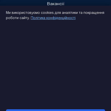
Вакансії
Політика конфіденційності
Ми використовуємо cookies для аналітики та покращення
роботи сайту.
Політика конфіденційності
(093) 170 14 25
Знайдемо. Підкажемо. Домовимося
Відгуки Google
4.9
★★★★★
Контакти