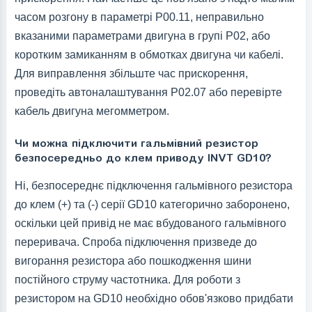
часом розгону в параметрі P00.11, неправильно
вказаними параметрами двигуна в групі P02, або
коротким замиканням в обмотках двигуна чи кабелі.
Для виправлення збільште час прискорення,
проведіть автоналаштування P02.07 або перевірте
кабель двигуна мегомметром.
Чи можна підключити гальмівний резистор
безпосередньо до клем приводу INVT GD10?
Ні, безпосереднє підключення гальмівного резистора
до клем (+) та (-) серії GD10 категорично заборонено,
оскільки цей привід не має вбудованого гальмівного
переривача. Спроба підключення призведе до
вигорання резистора або пошкодження шини
постійного струму частотника. Для роботи з
резистором на GD10 необхідно обов'язково придбати