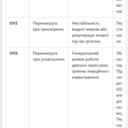
валу.
наван
OV1
Перенапруга
Нестабільність
Перев
при прискоренні
вхідної мережі або
стабіл
рекуперація енергії
напру
під час розгону.
на кле
OV2
Перенапруга
Генераторний
Збіль
при уповільненні
режим роботи
гальм
двигуна через різку
парам
зупинку інерційного
Підкл
навантаження.
гальм
резис
GD20/
клем (
для G
гальм
модул
Перев
налаш