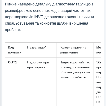
Нижче наведено детальну діагностичну таблицю з
розшифровкою основних кодів аварій частотних
перетворювачів INVT, де описано головні причини
спрацьовування та конкретні шляхи вирішення
проблем:
Код
Назва аварії
Головна причина
Метод
помилки
виникнення
неспр
OUT1
Надструм при
Надто короткий час
Збіль
прискоренні
розгону, замикання
приск
обмоток двигуна чи
парам
силового кабелю.
Прове
автон
парам
двигу
P02.0
Перев