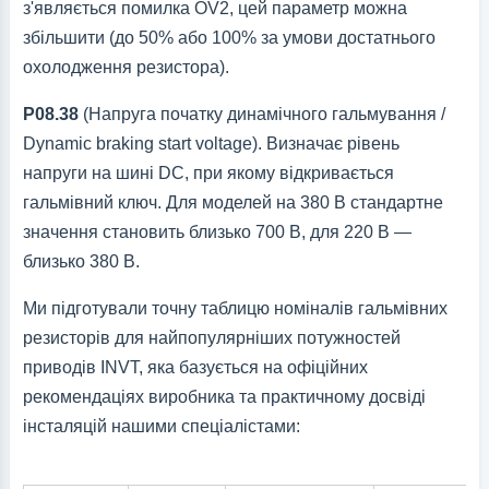
з'являється помилка OV2, цей параметр можна
збільшити (до 50% або 100% за умови достатнього
охолодження резистора).
P08.38
(Напруга початку динамічного гальмування /
Dynamic braking start voltage). Визначає рівень
напруги на шині DC, при якому відкривається
гальмівний ключ. Для моделей на 380 В стандартне
значення становить близько 700 В, для 220 В —
близько 380 В.
Ми підготували точну таблицю номіналів гальмівних
резисторів для найпопулярніших потужностей
приводів INVT, яка базується на офіційних
рекомендаціях виробника та практичному досвіді
інсталяцій нашими спеціалістами: