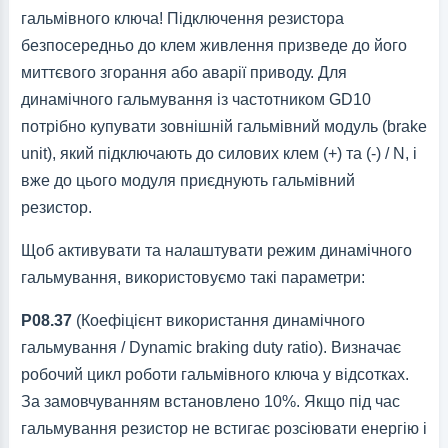
гальмівного ключа! Підключення резистора
безпосередньо до клем живлення призведе до його
миттєвого згорання або аварії приводу. Для
динамічного гальмування із частотником GD10
потрібно купувати зовнішній гальмівний модуль (brake
unit), який підключають до силових клем (+) та (-) / N, і
вже до цього модуля приєднують гальмівний
резистор.
Щоб активувати та налаштувати режим динамічного
гальмування, використовуємо такі параметри:
P08.37
(Коефіцієнт використання динамічного
гальмування / Dynamic braking duty ratio). Визначає
робочий цикл роботи гальмівного ключа у відсотках.
За замовчуванням встановлено 10%. Якщо під час
гальмування резистор не встигає розсіювати енергію і