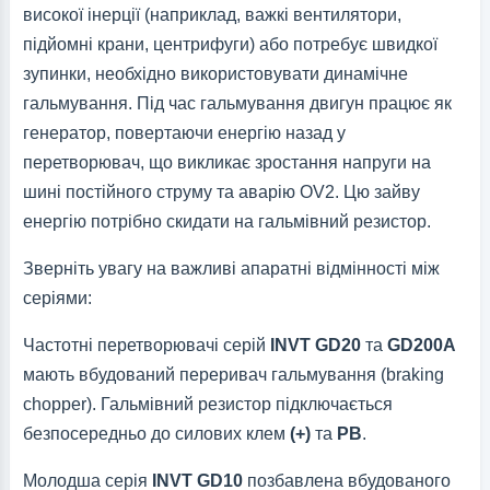
високої інерції (наприклад, важкі вентилятори,
підйомні крани, центрифуги) або потребує швидкої
зупинки, необхідно використовувати динамічне
гальмування. Під час гальмування двигун працює як
генератор, повертаючи енергію назад у
перетворювач, що викликає зростання напруги на
шині постійного струму та аварію OV2. Цю зайву
енергію потрібно скидати на гальмівний резистор.
Зверніть увагу на важливі апаратні відмінності між
серіями:
Частотні перетворювачі серій
INVT GD20
та
GD200A
мають вбудований переривач гальмування (braking
chopper). Гальмівний резистор підключається
безпосередньо до силових клем
(+)
та
PB
.
Молодша серія
INVT GD10
позбавлена вбудованого