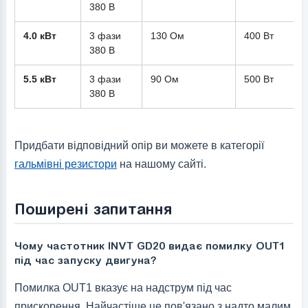
380 В
4.0 кВт
3 фази
130 Ом
400 Вт
380 В
5.5 кВт
3 фази
90 Ом
500 Вт
380 В
Придбати відповідний опір ви можете в категорії
гальмівні резистори
на нашому сайті.
Поширені запитання
Чому частотник INVT GD20 видає помилку OUT1
під час запуску двигуна?
Помилка OUT1 вказує на надструм під час
прискорення. Найчастіше це пов'язано з надто малим