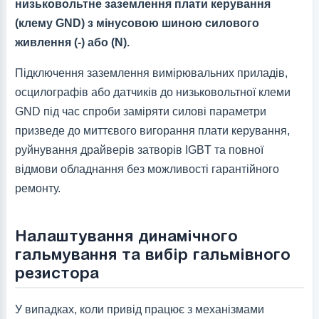
низьковольтне заземлення плати керування
(клему GND) з мінусовою шиною силового
живлення (-) або (N).
Підключення заземлення вимірювальних приладів,
осцилографів або датчиків до низьковольтної клеми
GND під час спроби заміряти силові параметри
призведе до миттєвого вигорання плати керування,
руйнування драйверів затворів IGBT та повної
відмови обладнання без можливості гарантійного
ремонту.
Налаштування динамічного
гальмування та вибір гальмівного
резистора
У випадках, коли привід працює з механізмами