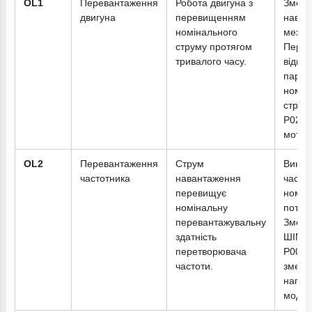
OL1
Перевантаження
Робота двигуна з
Змен
двигуна
перевищенням
наван
номінального
механ
струму протягом
Перев
тривалого часу.
відпов
парам
номін
струм
P02.0
мотор
OL2
Перевантаження
Струм
Викор
частотника
навантаження
часто
перевищує
номін
номінальну
потуж
перевантажувальну
Зменш
здатність
ШІМ у
перетворювача
P00.1
частоти.
змен
нагрів
модул