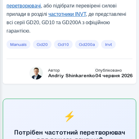
перетворювачі
, або підібрати перевірені силові
прилади в розділі
частотники INVT
, де представлені
всі серії GD20, GD10 та GD200A з офіційною
гарантією.
Manuals
Gd20
Gd10
Gd200a
Invt
Автор
Опубліковано
Andriy Shinkarenko
04 червня 2026
⚡
Потрібен частотний перетворювач