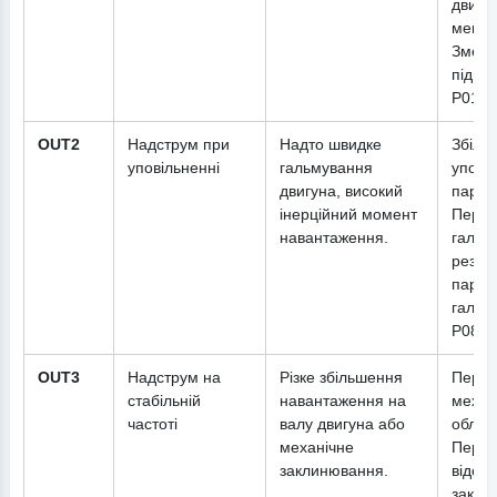
двигу
мегом
Зменш
підйо
P01.0
OUT2
Надструм при
Надто швидке
Збіль
уповільненні
гальмування
упові
двигуна, високий
парам
інерційний момент
Перев
навантаження.
гальм
резис
парам
гальм
P08.3
OUT3
Надструм на
Різке збільшення
Перев
стабільній
навантаження на
механ
частоті
валу двигуна або
облад
механічне
Перек
заклинювання.
відсут
закли