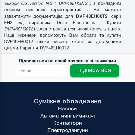
виходи OS version N.2 ( DVP48EH00T2 )
з докладним
описом технічних характеристик . Ви можете
DVP48EH00T2
завантажити документацію для
, серії
EH2 від виробника Delta Electronics . Купити
DVP48EH00T2
і звернеться за технічною консультацією.
Наші Інженери допоможуть Вам обрати та купити
DVP48EH00T2 тільки високої якості за доступними
цінами. Гарантія. DVP48EH00T2
Підпишіться на email розсилку зі знижками
ПІДПИСАТИСЯ
Суміжне обладнання
Насоси
Автоматичні вимикачі
Контактори
Електродвигуни