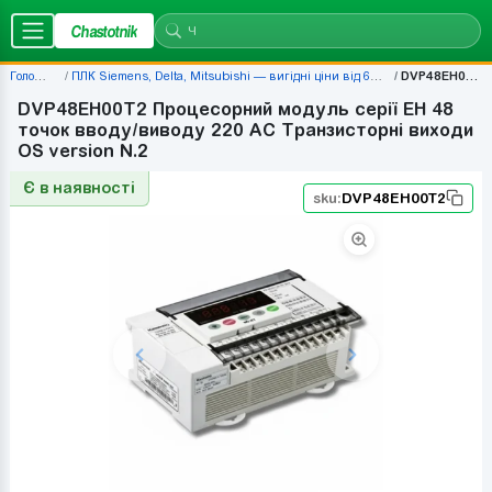
Chastotnik
Головна
ПЛК Siemens, Delta, Mitsubishi — вигідні ціни від 677 грн
DVP48EH00T2
DVP48EH00T2 Процесорний модуль серії EH 48
точок вводу/виводу 220 AC Транзисторні виходи
OS version N.2
Є в наявності
sku:
DVP48EH00T2