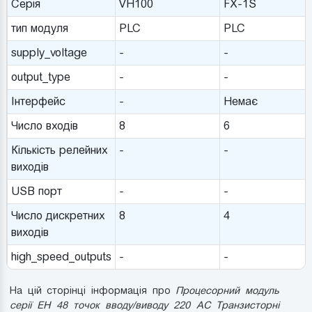
Серія
VH100
FX-1S
тип модуля
PLC
PLC
supply_voltage
-
-
output_type
-
-
Інтерфейс
-
Немає
Число входів
8
6
Кількість релейних
-
-
виходів
USB порт
-
-
Число дискретних
8
4
виходів
high_speed_outputs
-
-
На цій сторінці інформація про
Процесорний модуль
серії EH 48 точок вводу/виводу 220 AC Транзисторні