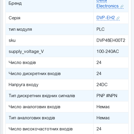
Бренд
Electronics
DVP-EH2
Серія
тип модуля
PLC
sku
DVP48EH00T2
supply_voltage_V
100-240AC
Число входів
24
Число дискретних входів
24
Напруга входу
24DC
Тип дискретних вхідних сигналів
PNP #NPN
Число аналогових входів
Немає
Тип аналогових входів
Немає
Число високочастотних входів
24