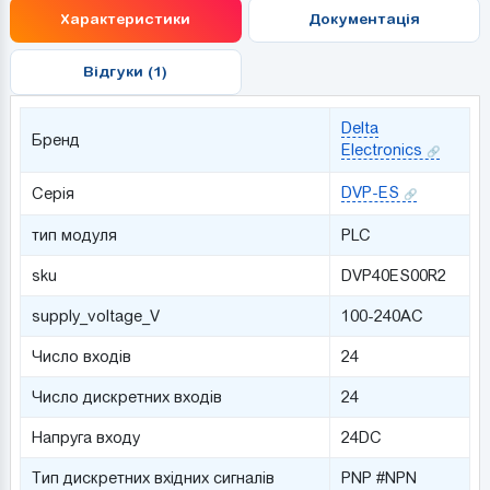
Характеристики
Документація
Відгуки (1)
Delta
Бренд
Electronics
DVP-ES
Серія
тип модуля
PLC
sku
DVP40ES00R2
supply_voltage_V
100-240AC
Число входів
24
Число дискретних входів
24
Напруга входу
24DC
Тип дискретних вхідних сигналів
PNP #NPN