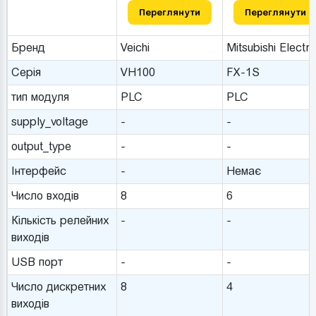
Переглянути
Переглянути
Бренд
Veichi
Mitsubishi Electri
Серія
VH100
FX-1S
тип модуля
PLC
PLC
supply_voltage
-
-
output_type
-
-
Інтерфейс
-
Немає
Число входів
8
6
Кількість релейних
-
-
виходів
USB порт
-
-
Число дискретних
8
4
виходів