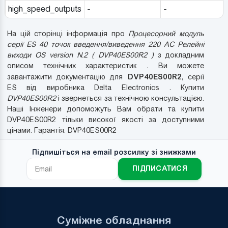
high_speed_outputs
-
-
На цій сторінці інформація про
Процесорний модуль
серії ES 40 точок введення/виведення 220 AC Релейні
виходи OS version N.2 ( DVP40ES00R2 )
з докладним
описом технічних характеристик . Ви можете
DVP40ES00R2
завантажити документацію для
, серії
ES від виробника Delta Electronics . Купити
DVP40ES00R2
і звернеться за технічною консультацією.
Наші Інженери допоможуть Вам обрати та купити
DVP40ES00R2 тільки високої якості за доступними
цінами. Гарантія. DVP40ES00R2
Підпишіться на email розсилку зі знижками
ПІДПИСАТИСЯ
Суміжне обладнання