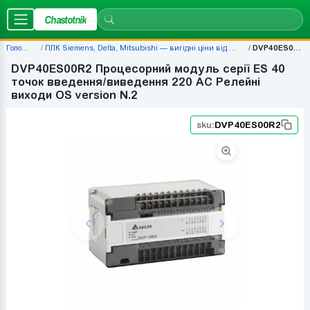
Chastotnik
Головна
ПЛК Siemens, Delta, Mitsubishi — вигідні ціни від 677 грн
DVP40ES00R2
DVP40ES00R2 Процесорний модуль серії ES 40
точок введення/виведення 220 AC Релейні
виходи OS version N.2
sku:
DVP40ES00R2