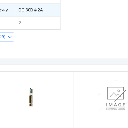
очку
DC 30В # 2А
2
(29)