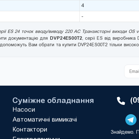
4
-
ії ES 24 точок вводу/виводу 220 AC Транзисторні виходи OS ve
DVP24ES00T2
жити документацію для
, серії ES від виробника 
 допоможуть Вам обрати та купити DVP24ES00T2 тільки високої 
(0
Суміжне обладнання
Насоси
Автоматичні вимикачі
Контактори
Знайдемо. 