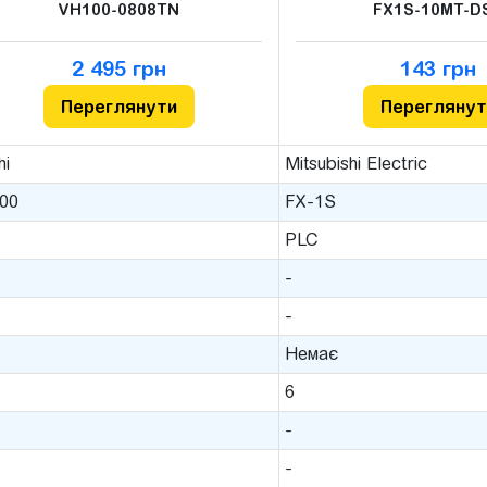
VH100-0808TN
FX1S-10MT-D
2 495 грн
143 грн
Переглянути
Переглянут
hi
Mitsubishi Electric
00
FX-1S
PLC
-
-
Немає
6
-
-