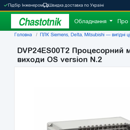
Підбір Інженером
Швидка доставка по Україні
Chastotnik
Обладнання
Про
Головна
ПЛК Siemens, Delta, Mitsubishi — вигідні ц
DVP24ES00T2 Процесорний мо
виходи OS version N.2