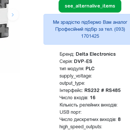
see_alternalive_items
Ми зрадістю підбермо Вам аналог
Професійний підбір за тел. (093)
1701425
Бренд:
Delta Electronics
Серія:
DVP-ES
тип модуля:
PLC
supply_voltage:
output_type:
Інтерфейс:
RS232 # RS485
Число входів:
16
Кількість релейних виходів:
USB порт:
Число дискретних виходів:
8
high_speed_outputs: