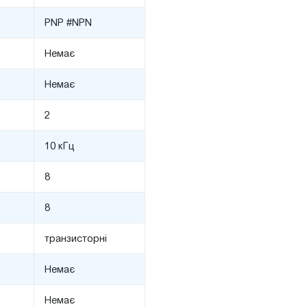
PNP #NPN
Немає
Немає
2
10 кГц
8
8
транзисторні
Немає
Немає