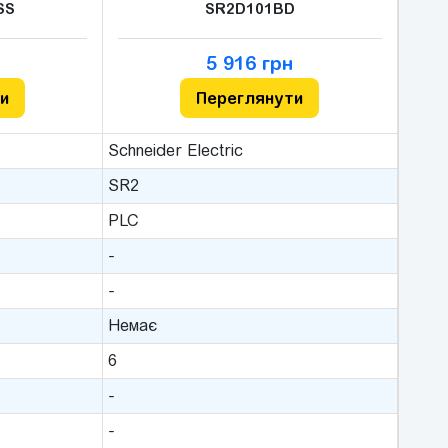
SS
SR2D101BD
5 916 грн
и
Переглянути
Schneider Electric
SR2
PLC
-
-
Немає
6
-
-