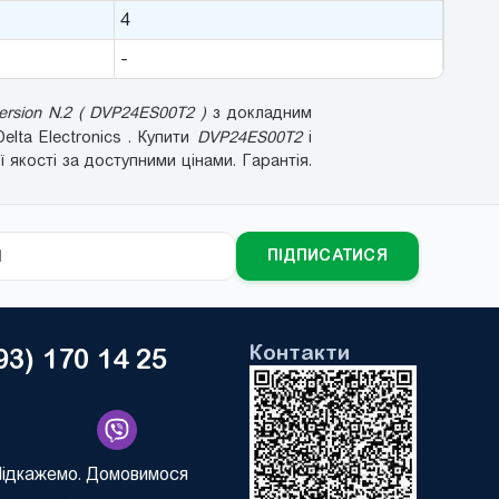
4
-
rsion N.2 ( DVP24ES00T2 )
з докладним
Delta Electronics . Купити
DVP24ES00T2
і
якості за доступними цінами. Гарантія.
ПІДПИСАТИСЯ
Контакти
93) 170 14 25
Підкажемо. Домовимося