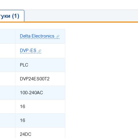
гуки (1)
Delta Electronics
DVP-ES
PLC
DVP24ES00T2
100-240AC
16
16
24DC