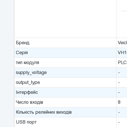
Бренд
Veic
Серія
VH1
тип модуля
PLC
supply_voltage
-
output_type
-
Інтерфейс
-
Число входів
8
Кількість релейних виходів
-
USB порт
-