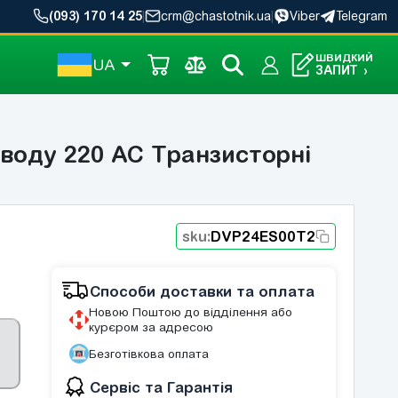
(093) 170 14 25
|
crm@chastotnik.ua
|
Viber
Telegram
ШВИДКИЙ
UA
ЗАПИТ
›
воду 220 AC Транзисторні
sku:
DVP24ES00T2
Способи доставки та оплата
Новою Поштою до відділення або
курєром за адресою
Безготівкова оплата
Сервіс та Гарантія