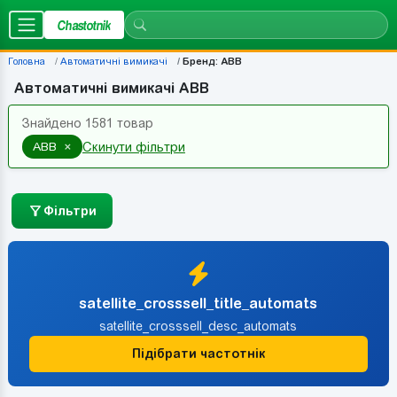
Chastotnik
Головна
Автоматичні вимикачі
Бренд: ABB
Автоматичні вимикачі ABB
Знайдено 1581 товар
×
ABB
Скинути фільтри
Фільтри
satellite_crosssell_title_automats
satellite_crosssell_desc_automats
Підібрати частотнік