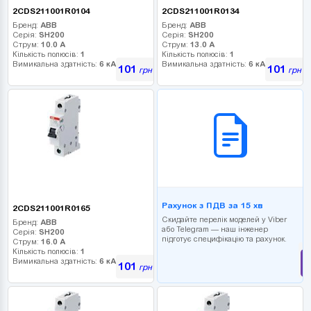
2CDS211001R0104
2CDS211001R0134
Бренд:
ABB
Бренд:
ABB
Серія:
SH200
Серія:
SH200
Струм:
10.0 А
Струм:
13.0 А
Кількість полюсів:
1
Кількість полюсів:
1
Вимикальна здатність:
6 кА
Вимикальна здатність:
6 кА
101
101
грн
грн
B2B СЕРВІС
Рахунок з ПДВ за 15 хв
2CDS211001R0165
Скидайте перелік моделей у Viber
Бренд:
ABB
або Telegram — наш інженер
Серія:
SH200
підготує специфікацію та рахунок.
Струм:
16.0 А
Кількість полюсів:
1
Вимикальна здатність:
6 кА
101
грн