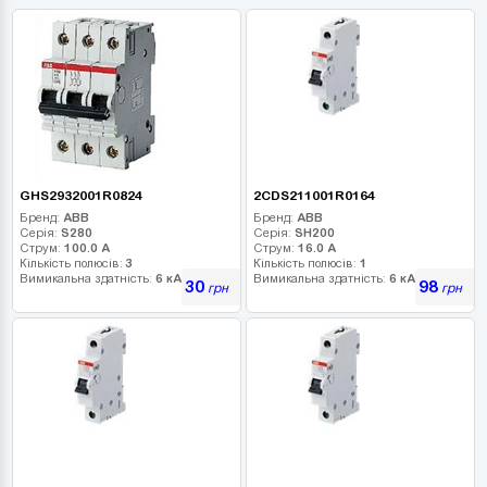
GHS2932001R0824
2CDS211001R0164
Бренд:
ABB
Бренд:
ABB
Серія:
S280
Серія:
SH200
Струм:
100.0 А
Струм:
16.0 А
Кількість полюсів:
3
Кількість полюсів:
1
Вимикальна здатність:
6 кА
Вимикальна здатність:
6 кА
30
98
грн
грн