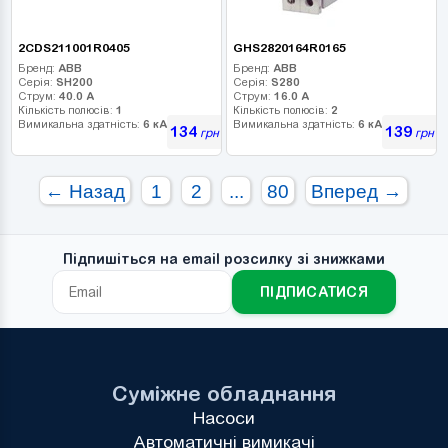
2CDS211001R0405
GHS2820164R0165
Бренд:
ABB
Бренд:
ABB
Серія:
SH200
Серія:
S280
Струм:
40.0 А
Струм:
16.0 А
Кількість полюсів:
1
Кількість полюсів:
2
Вимикальна здатність:
6 кА
Вимикальна здатність:
6 кА
134
139
грн
грн
← Назад
1
2
...
80
Вперед →
Підпишіться на email розсилку зі знижками
ПІДПИСАТИСЯ
Суміжне обладнання
Насоси
Автоматичні вимикачі