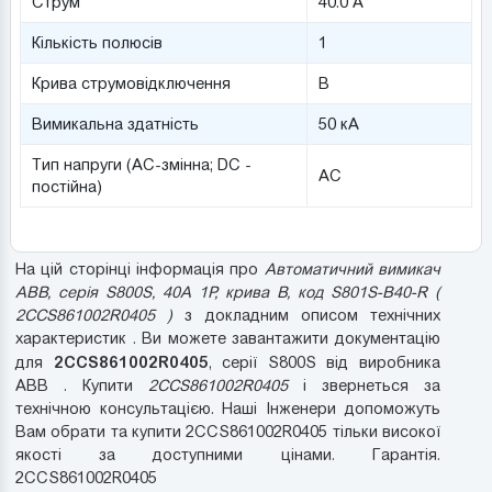
Струм
40.0 А
Кількість полюсів
1
Крива струмовідключення
B
Вимикальна здатність
50 кА
Тип напруги (AC-змінна; DC -
AC
постійна)
На цій сторінці інформація про
Автоматичний вимикач
ABB, серія S800S, 40А 1P, крива B, код S801S-B40-R (
2CCS861002R0405 )
з докладним описом технічних
характеристик . Ви можете завантажити документацію
2CCS861002R0405
для
, серії S800S від виробника
ABB . Купити
2CCS861002R0405
і звернеться за
технічною консультацією. Наші Інженери допоможуть
Вам обрати та купити 2CCS861002R0405 тільки високої
якості за доступними цінами. Гарантія.
2CCS861002R0405