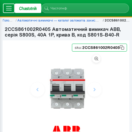
Chastotnik
Головна
Автоматичні вимикачі — каталог автоматів захисту | Chastotnik.ua
2CCS861002R0405
2CCS861002R0405 Автоматичний вимикач ABB,
серія S800S, 40А 1P, крива B, код S801S-B40-R
sku:
2CCS861002R0405