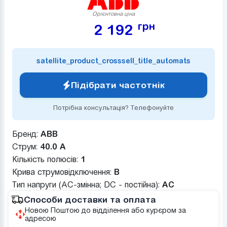
Орієнтовна ціна
грн
2 192
satellite_product_crosssell_title_automats
Підібрати частотнік
Потрібна консультація? Телефонуйте
Бренд:
ABB
Струм:
40.0 А
Кількість полюсів:
1
Крива струмовідключення:
B
Тип напруги (AC-змінна; DC - постійна):
AC
Способи доставки та оплата
Новою Поштою до відділення або курєром за
адресою