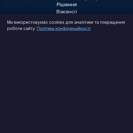
Рішення
Вакансії
Політика конфіденційності
Ми використовуємо cookies для аналітики та покращення
роботи сайту.
Політика конфіденційності
(093) 170 14 25
Знайдемо. Підкажемо. Домовимося
Відгуки Google
4.9
★★★★★
Контакти