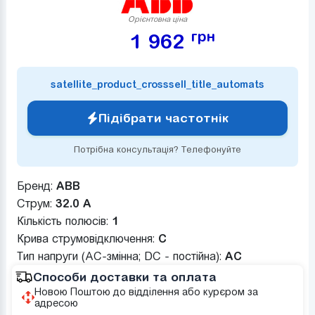
Орієнтовна ціна
грн
1 962
satellite_product_crosssell_title_automats
Підібрати частотнік
Потрібна консультація? Телефонуйте
Бренд:
ABB
Струм:
32.0 А
Кількість полюсів:
1
Крива струмовідключення:
C
Тип напруги (AC-змінна; DC - постійна):
AC
Способи доставки та оплата
Новою Поштою до відділення або курєром за
адресою