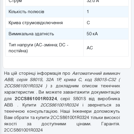
Струм
32.0 А
Кількість полюсів
1
Крива струмовідключення
C
Вимикальна здатність
50 кА
Тип напруги (AC-змінна; DC -
AC
постійна)
На цій сторінці інформація про
Автоматичний вимикач
ABB, серія S801S, 32А 1P, крива C, код S801S-C32 (
2CCS861001R0324 )
з докладним описом технічних
характеристик . Ви можете завантажити документацію
2CCS861001R0324
для
, серії S801S від виробника
ABB . Купити
2CCS861001R0324
і звернеться за
технічною консультацією. Наші Інженери допоможуть
Вам обрати та купити 2CCS861001R0324 тільки високої
якості за доступними цінами. Гарантія.
2CCS861001R0324