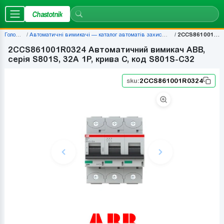
Chastotnik
Головна
Автоматичні вимикачі — каталог автоматів захисту | Chastotnik.ua
2CCS861001R0324
2CCS861001R0324 Автоматичний вимикач ABB,
серія S801S, 32А 1P, крива C, код S801S-C32
sku:
2CCS861001R0324