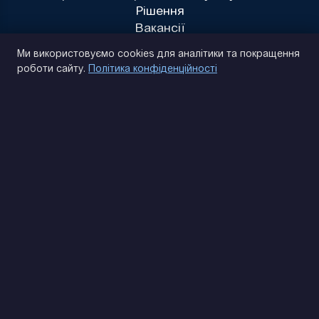
Рішення
Вакансії
Політика конфіденційності
Ми використовуємо cookies для аналітики та покращення
роботи сайту.
Політика конфіденційності
(093) 170 14 25
Знайдемо. Підкажемо. Домовимося
Відгуки Google
4.9
★★★★★
Контакти