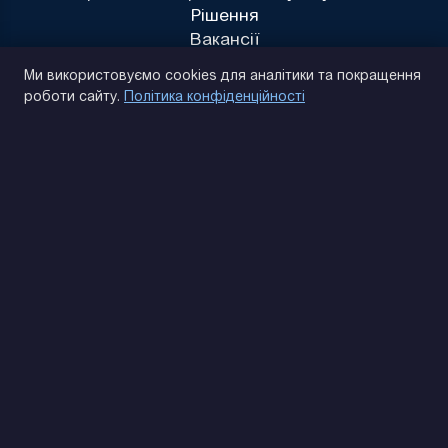
Рішення
Вакансії
Політика конфіденційності
Ми використовуємо cookies для аналітики та покращення
роботи сайту.
Політика конфіденційності
(093) 170 14 25
Знайдемо. Підкажемо. Домовимося
Відгуки Google
4.9
★★★★★
Контакти