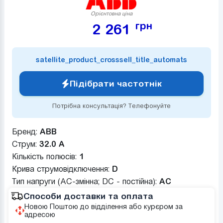
Орієнтовна ціна
грн
2 261
satellite_product_crosssell_title_automats
Підібрати частотнік
Потрібна консультація? Телефонуйте
Бренд:
ABB
Струм:
32.0 А
Кількість полюсів:
1
Крива струмовідключення:
D
Тип напруги (AC-змінна; DC - постійна):
AC
Способи доставки та оплата
Новою Поштою до відділення або курєром за
адресою