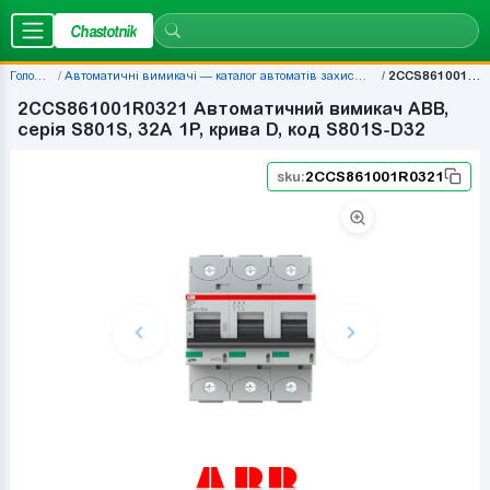
Chastotnik
Головна
Автоматичні вимикачі — каталог автоматів захисту | Chastotnik.ua
2CCS861001R0321
2CCS861001R0321 Автоматичний вимикач ABB,
серія S801S, 32А 1P, крива D, код S801S-D32
sku:
2CCS861001R0321