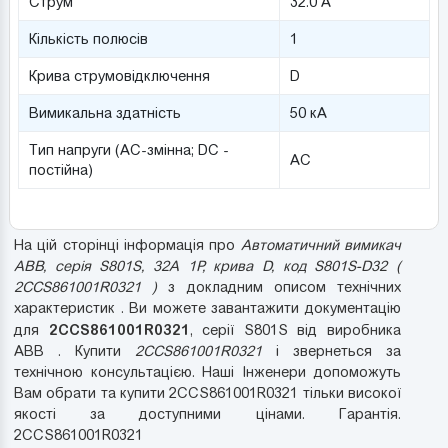
Струм
32.0 А
Кількість полюсів
1
Крива струмовідключення
D
Вимикальна здатність
50 кА
Тип напруги (AC-змінна; DC -
AC
постійна)
На цій сторінці інформація про
Автоматичний вимикач
ABB, серія S801S, 32А 1P, крива D, код S801S-D32 (
2CCS861001R0321 )
з докладним описом технічних
характеристик . Ви можете завантажити документацію
2CCS861001R0321
для
, серії S801S від виробника
ABB . Купити
2CCS861001R0321
і звернеться за
технічною консультацією. Наші Інженери допоможуть
Вам обрати та купити 2CCS861001R0321 тільки високої
якості за доступними цінами. Гарантія.
2CCS861001R0321