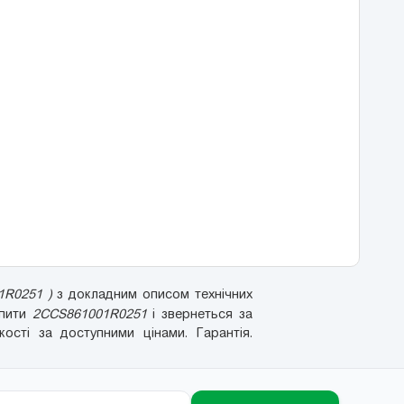
1R0251 )
з докладним описом технічних
упити
2CCS861001R0251
і звернеться за
сті за доступними цінами. Гарантія.