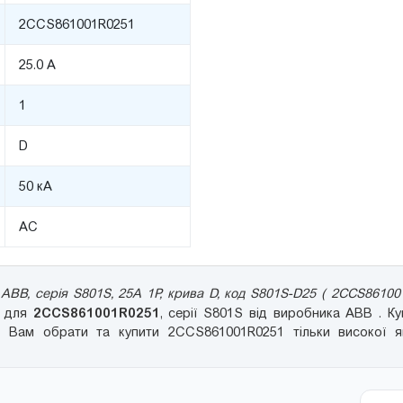
2CCS861001R0251
25.0 А
1
D
50 кА
AC
ABB, серія S801S, 25А 1P, крива D, код S801S-D25 ( 2CCS86100
2CCS861001R0251
ю для
, серії S801S від виробника ABB . К
 Вам обрати та купити 2CCS861001R0251 тільки високої яко