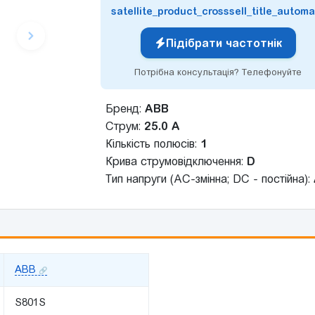
satellite_product_crosssell_title_automa
Підібрати частотнік
Потрібна консультація? Телефонуйте
Бренд:
ABB
Струм:
25.0 А
Кількість полюсів:
1
Крива струмовідключення:
D
Тип напруги (AC-змінна; DC - постійна):
ABB
S801S