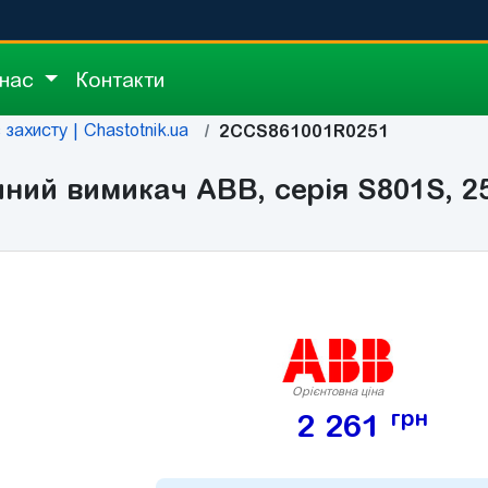
 нас
Контакти
захисту | Chastotnik.ua
2CCS861001R0251
й вимикач ABB, серія S801S, 25А
Орієнтовна ціна
грн
2 261