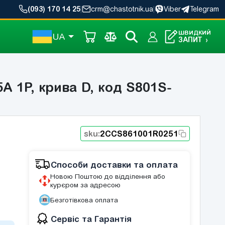
(093) 170 14 25
|
crm@chastotnik.ua
|
Viber
Telegram
ШВИДКИЙ
UA
ЗАПИТ
›
 1P, крива D, код S801S-
sku:
2CCS861001R0251
Способи доставки та оплата
Новою Поштою до відділення або
курєром за адресою
Безготівкова оплата
Сервіс та Гарантія