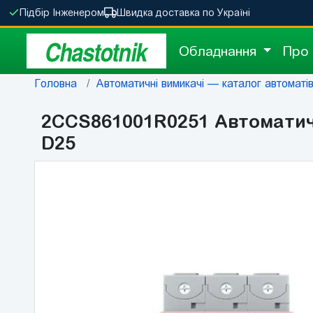
Підбір Інженером
Швидка доставка по Україні
Chastotnik
Обладнання
Про
Головна
Автоматичні вимикачі — каталог автоматів 
2CCS861001R0251 Автоматични
D25