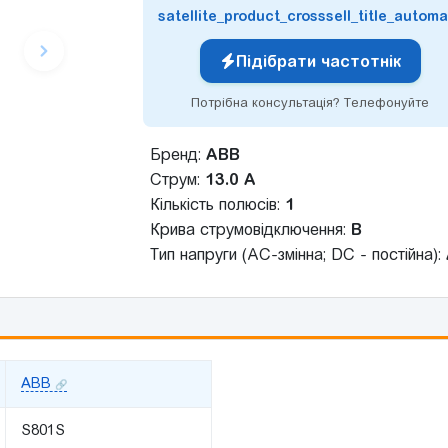
satellite_product_crosssell_title_automa
Підібрати частотнік
Потрібна консультація? Телефонуйте
Бренд:
ABB
Струм:
13.0 А
Кількість полюсів:
1
Крива струмовідключення:
B
Тип напруги (AC-змінна; DC - постійна):
ABB
S801S