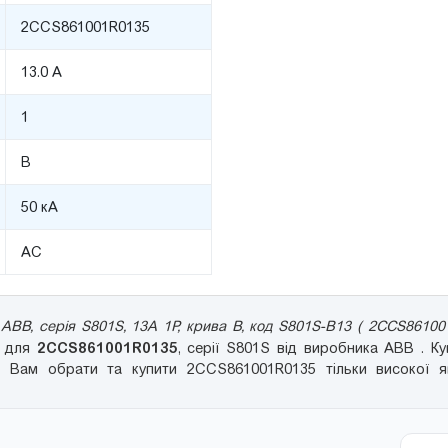
2CCS861001R0135
13.0 А
1
B
50 кА
AC
ABB, серія S801S, 13А 1P, крива B, код S801S-B13 ( 2CCS86100
2CCS861001R0135
ю для
, серії S801S від виробника ABB . К
 Вам обрати та купити 2CCS861001R0135 тільки високої яко