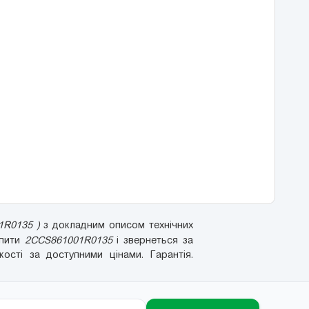
1R0135 )
з докладним описом технічних
упити
2CCS861001R0135
і звернеться за
сті за доступними цінами. Гарантія.