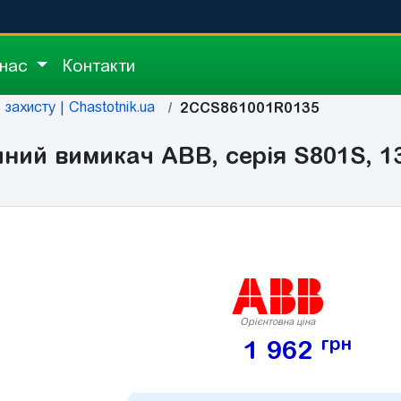
 нас
Контакти
захисту | Chastotnik.ua
2CCS861001R0135
й вимикач ABB, серія S801S, 13А
Орієнтовна ціна
грн
1 962