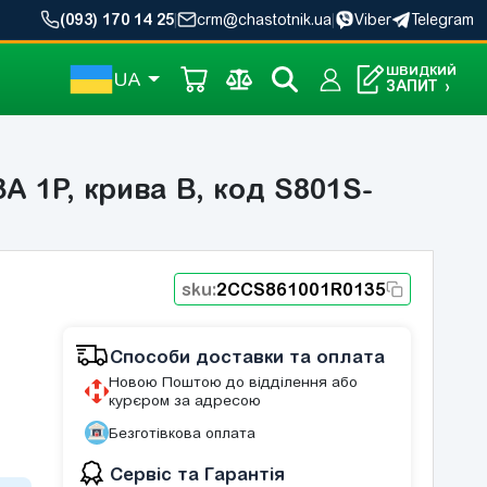
(093) 170 14 25
|
crm@chastotnik.ua
|
Viber
Telegram
ШВИДКИЙ
UA
ЗАПИТ
›
 1P, крива B, код S801S-
sku:
2CCS861001R0135
Способи доставки та оплата
Новою Поштою до відділення або
курєром за адресою
Безготівкова оплата
Сервіс та Гарантія