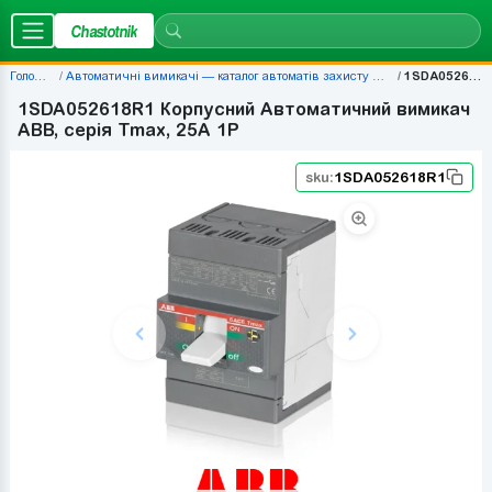
Chastotnik
Головна
Автоматичні вимикачі — каталог автоматів захисту | Chastotnik.ua
1SDA052618R1
1SDA052618R1 Корпусний Автоматичний вимикач
ABB, серія Tmax, 25A 1P
sku:
1SDA052618R1