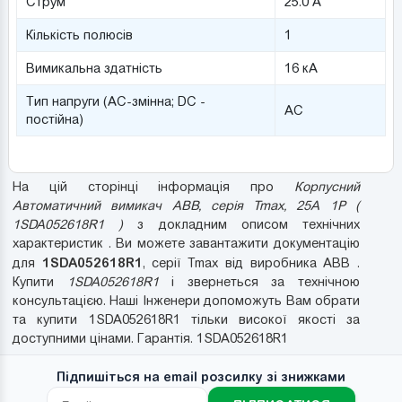
Струм
25.0 А
Кількість полюсів
1
Вимикальна здатність
16 кА
Тип напруги (AC-змінна; DC -
AC
постійна)
На цій сторінці інформація про
Корпусний
Автоматичний вимикач ABB, серія Tmax, 25A 1P (
1SDA052618R1 )
з докладним описом технічних
характеристик . Ви можете завантажити документацію
1SDA052618R1
для
, серії Tmax від виробника ABB .
Купити
1SDA052618R1
і звернеться за технічною
консультацією. Наші Інженери допоможуть Вам обрати
та купити 1SDA052618R1 тільки високої якості за
доступними цінами. Гарантія. 1SDA052618R1
Підпишіться на email розсилку зі знижками