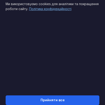
Політика конфіденційності
Ми використовуємо cookies для аналітики та покращення
роботи сайту.
Політика конфіденційності
(093) 170 14 25
Знайдемо. Підкажемо. Домовимося
Відгуки Google
4.9
★★★★★
Контакти
Прийняти все