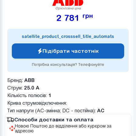
Орієнтовна ціна
грн
2 781
satellite_product_crosssell_title_automats
Підібрати частотнік
Потрібна консультація? Телефонуйте
Бренд:
ABB
Струм:
25.0 А
Кількість полюсів:
1
Крива струмовідключення:
Тип напруги (AC-змінна; DC - постійна):
AC
Способи доставки та оплата
Новою Поштою до відділення або курєром за
адресою