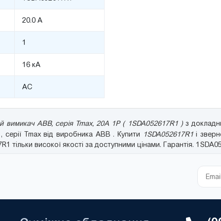
20.0 А
1
16 кА
AC
 вимикач ABB, серія Tmax, 20A 1P ( 1SDA052617R1 )
з докладни
1
, серії Tmax від виробника ABB . Купити
1SDA052617R1
і зверн
1 тільки високої якості за доступними цінами. Гарантія. 1SDA0