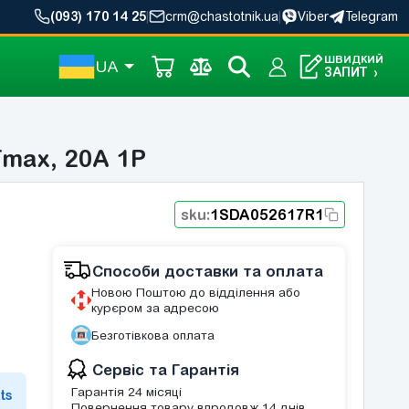
(093) 170 14 25
|
crm@chastotnik.ua
|
Viber
Telegram
ШВИДКИЙ
UA
ЗАПИТ
›
max, 20A 1P
sku:
1SDA052617R1
Способи доставки та оплата
Новою Поштою до відділення або
курєром за адресою
Безготівкова оплата
Сервіс та Гарантія
Гарантія 24 місяці
ts
Повернення товару впродовж 14 днів