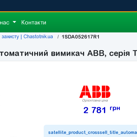
 нас
Контакти
захисту | Chastotnik.ua
1SDA052617R1
оматичний вимикач ABB, серія T
Орієнтовна ціна
грн
2 781
satellite_product_crosssell_title_automa