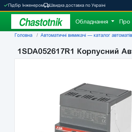
Підбір Інженером
Швидка доставка по Україні
Chastotnik
Обладнання
Про
Головна
Автоматичні вимикачі — каталог автоматів 
1SDA052617R1 Корпусний Авт