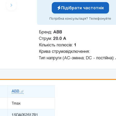
Підібрати частотнік
Потрібна консультація? Телефонуйте
Бренд:
ABB
Струм:
20.0 А
Кількість полюсів:
1
Крива струмовідключення:
Тип напруги (AC-змінна; DC - постійна):
ABB
Tmax
1SDA052617R1