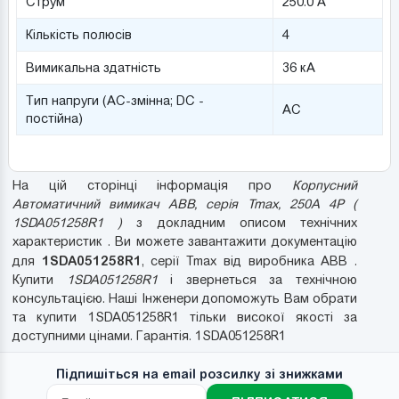
Струм
250.0 А
Кількість полюсів
4
Вимикальна здатність
36 кА
Тип напруги (AC-змінна; DC -
AC
постійна)
На цій сторінці інформація про
Корпусний
Автоматичний вимикач ABB, серія Tmax, 250A 4P (
1SDA051258R1 )
з докладним описом технічних
характеристик . Ви можете завантажити документацію
1SDA051258R1
для
, серії Tmax від виробника ABB .
Купити
1SDA051258R1
і звернеться за технічною
консультацією. Наші Інженери допоможуть Вам обрати
та купити 1SDA051258R1 тільки високої якості за
доступними цінами. Гарантія. 1SDA051258R1
Підпишіться на email розсилку зі знижками