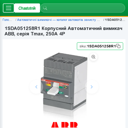
Chastotnik
Головна
Автоматичні вимикачі — каталог автоматів захисту | Chastotnik.ua
1SDA051258R1
1SDA051258R1 Корпусний Автоматичний вимикач
ABB, серія Tmax, 250A 4P
sku:
1SDA051258R1