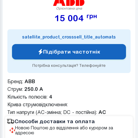
Орієнтовна ціна
грн
15 004
satellite_product_crosssell_title_automats
Підібрати частотнік
Потрібна консультація? Телефонуйте
Бренд:
ABB
Струм:
250.0 А
Кількість полюсів:
4
Крива струмовідключення:
Тип напруги (AC-змінна; DC - постійна):
AC
Способи доставки та оплата
Новою Поштою до відділення або курєром за
адресою