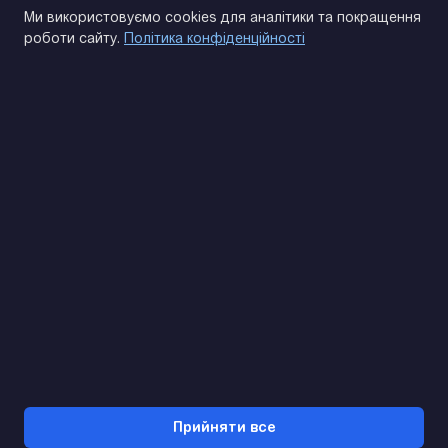
Політика конфіденційності
Ми використовуємо cookies для аналітики та покращення
роботи сайту.
Політика конфіденційності
(093) 170 14 25
Знайдемо. Підкажемо. Домовимося
Відгуки Google
4.9
★★★★★
Контакти
Прийняти все