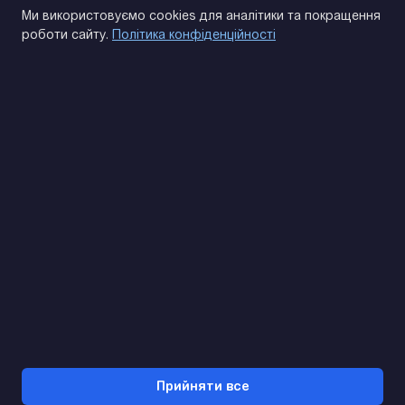
Політика конфіденційності
Ми використовуємо cookies для аналітики та покращення
роботи сайту.
Політика конфіденційності
(093) 170 14 25
Знайдемо. Підкажемо. Домовимося
Відгуки Google
4.9
★★★★★
Контакти
Прийняти все