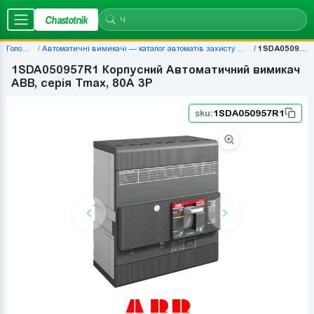
Chastotnik
Головна
Автоматичні вимикачі — каталог автоматів захисту | Chastotnik.ua
1SDA050957R1
1SDA050957R1 Корпусний Автоматичний вимикач
ABB, серія Tmax, 80A 3P
sku:
1SDA050957R1