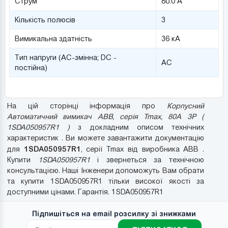
Струм
80.0 А
Кількість полюсів
3
Вимикальна здатність
36 кА
Тип напруги (AC-змінна; DC -
AC
постійна)
На цій сторінці інформація про
Корпусний
Автоматичний вимикач ABB, серія Tmax, 80A 3P (
1SDA050957R1 )
з докладним описом технічних
характеристик . Ви можете завантажити документацію
1SDA050957R1
для
, серії Tmax від виробника ABB .
Купити
1SDA050957R1
і звернеться за технічною
консультацією. Наші Інженери допоможуть Вам обрати
та купити 1SDA050957R1 тільки високої якості за
доступними цінами. Гарантія. 1SDA050957R1
Підпишіться на email розсилку зі знижками