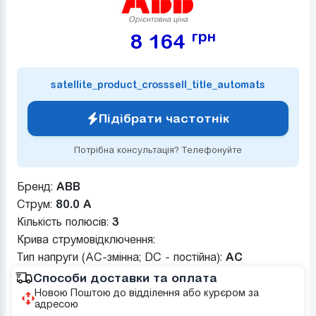
Орієнтовна ціна
грн
8 164
satellite_product_crosssell_title_automats
Підібрати частотнік
Потрібна консультація? Телефонуйте
Бренд:
ABB
Струм:
80.0 А
Кількість полюсів:
3
Крива струмовідключення:
Тип напруги (AC-змінна; DC - постійна):
AC
Способи доставки та оплата
Новою Поштою до відділення або курєром за
адресою