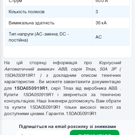
Струм
50.0 А
Кількість полюсів
3
Вимикальна здатність
36 кА
Тип напруги (AC-змінна; DC -
AC
постійна)
На цій сторінці інформація про
Корпусний
Автоматичний вимикач ABB, серія Tmax, 50A 3P (
1SDA050919R1 )
з докладним описом технічних
характеристик . Ви можете завантажити документацію
1SDA050919R1
для
, серії Tmax від виробника ABB .
Купити
1SDA050919R1
і звернеться за технічною
консультацією. Наші Інженери допоможуть Вам обрати
та купити 1SDA050919R1 тільки високої якості за
доступними цінами. Гарантія. 1SDA050919R1
Підпишіться на email розсилку зі знижками