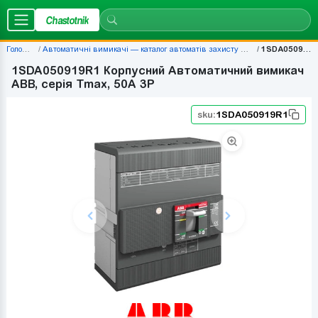
Chastotnik
Головна
Автоматичні вимикачі — каталог автоматів захисту | Chastotnik.ua
1SDA050919R1
1SDA050919R1 Корпусний Автоматичний вимикач
ABB, серія Tmax, 50A 3P
sku:
1SDA050919R1