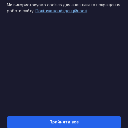
Політика конфіденційності
Ми використовуємо cookies для аналітики та покращення
роботи сайту.
Політика конфіденційності
(093) 170 14 25
Знайдемо. Підкажемо. Домовимося
Відгуки Google
4.9
★★★★★
Контакти
Прийняти все