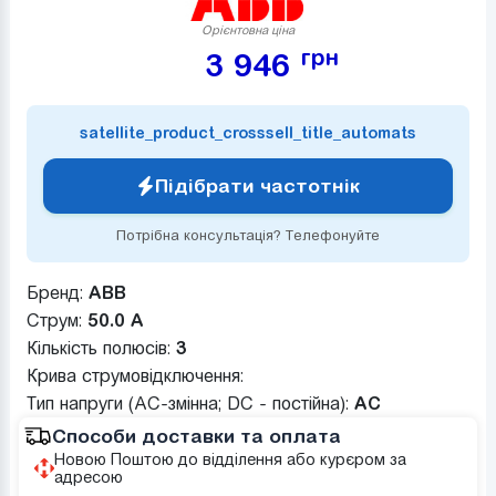
Орієнтовна ціна
грн
3 946
satellite_product_crosssell_title_automats
Підібрати частотнік
Потрібна консультація? Телефонуйте
Бренд:
ABB
Струм:
50.0 А
Кількість полюсів:
3
Крива струмовідключення:
Тип напруги (AC-змінна; DC - постійна):
AC
Способи доставки та оплата
Новою Поштою до відділення або курєром за
адресою