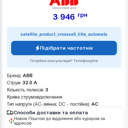
Орієнтовна ціна
грн
3 946
satellite_product_crosssell_title_automats
Підібрати частотнік
Потрібна консультація? Телефонуйте
Бренд:
ABB
Струм:
32.0 А
Кількість полюсів:
3
Крива струмовідключення:
Тип напруги (AC-змінна; DC - постійна):
AC
Способи доставки та оплата
Новою Поштою до відділення або курєром за
адресою