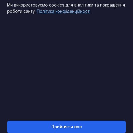
Політика конфіденційності
Ми використовуємо cookies для аналітики та покращення
роботи сайту.
Політика конфіденційності
(093) 170 14 25
Знайдемо. Підкажемо. Домовимося
Відгуки Google
4.9
★★★★★
Контакти
Прийняти все