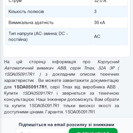
Струм
32.0 А
Кількість полюсів
3
Вимикальна здатність
36 кА
Тип напруги (AC-змінна; DC -
AC
постійна)
На цій сторінці інформація про
Корпусний
Автоматичний вимикач ABB, серія Tmax, 32A 3P (
1SDA050917R1 )
з докладним описом технічних
характеристик . Ви можете завантажити документацію
1SDA050917R1
для
, серії Tmax від виробника ABB .
Купити
1SDA050917R1
і звернеться за технічною
консультацією. Наші Інженери допоможуть Вам обрати
та купити 1SDA050917R1 тільки високої якості за
доступними цінами. Гарантія. 1SDA050917R1
Підпишіться на email розсилку зі знижками