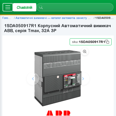
Chastotnik
Головна
Автоматичні вимикачі — каталог автоматів захисту | Chastotnik.ua
1SDA050917R1
1SDA050917R1 Корпусний Автоматичний вимикач
ABB, серія Tmax, 32A 3P
sku:
1SDA050917R1