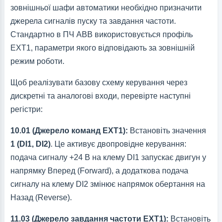
зовнішньої шафи автоматики необхідно призначити
джерела сигналів пуску та завдання частоти.
Стандартно в ПЧ ABB використовується профіль
EXT1, параметри якого відповідають за зовнішній
режим роботи.
Щоб реалізувати базову схему керування через
дискретні та аналогові входи, перевірте наступні
регістри:
10.01 (Джерело команд EXT1):
Встановіть значення
1 (DI1, DI2)
. Це активує двопровідне керування:
подача сигналу +24 В на клему DI1 запускає двигун у
напрямку Вперед (Forward), а додаткова подача
сигналу на клему DI2 змінює напрямок обертання на
Назад (Reverse).
11.03 (Джерело завдання частоти EXT1):
Встановіть