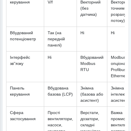
керування
V/f
Векторний
Векторний
(без
точним
датчика)
розрахунк
потоку)
Вбудований
Так (на
Ні
Ні
потенціометр
передній
панелі)
Інтерфейс
Ні
Вбудований
Modbus R
зв''язку
Modbus
опціональ
RTU
Profibus,
Ethernet
Панель
Вбудована
Знімна
Знімна
керування
базова (LCP)
(базова або
інтелекту
асистент)
асистентс
Сфера
Прості
Верстати,
Важка
застосування
вентилятори,
дозатори,
промислов
насоси,
складні
вентиляці