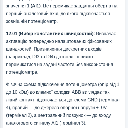
значення
1 (AI1)
. Це перемикає завдання обертів на
перший аналоговий вхід, до якого підключається
зовнішній потенціометр.
12.01 (Вибір константних швидкостей):
Визначає
активацію попередньо налаштованих фіксованих
швидкостей. Призначення дискретних входів
(наприклад, DI3 та DI4) дозволяє швидко
перемикатися на задані частоти без використання
потенціометра.
Фізична схема підключення потенціометра (опір від 1
до 10 кОм) до клемної колодки ABB виглядає так:
лівий контакт підключається до клеми GND (термінал
4), правий — до джерела опорної напруги +10V
(термінал 2), а центральний повзунок — до входу
аналогового сигналу AI1 (термінал 3).