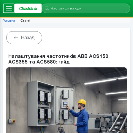
Chastotnik
Головна
Статті
Назад
Налаштування частотників ABB ACS150,
ACS355 та ACS580: гайд