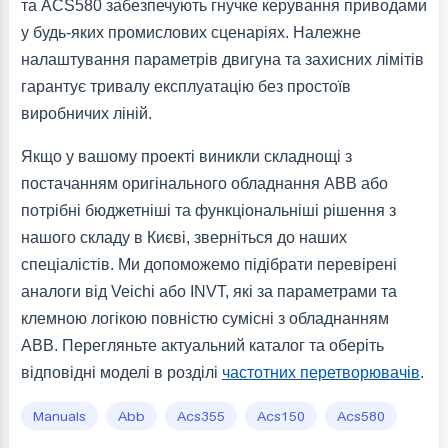
та ACS580 забезпечують гнучке керування приводами
у будь-яких промислових сценаріях. Належне
налаштування параметрів двигуна та захисних лімітів
гарантує тривалу експлуатацію без простоїв
виробничих ліній.
Якщо у вашому проекті виникли складнощі з
постачанням оригінального обладнання ABB або
потрібні бюджетніші та функціональніші рішення з
нашого складу в Києві, зверніться до наших
спеціалістів. Ми допоможемо підібрати перевірені
аналоги від Veichi або INVT, які за параметрами та
клемною логікою повністю сумісні з обладнанням
ABB. Перегляньте актуальний каталог та оберіть
відповідні моделі в розділі
частотних перетворювачів
.
Manuals
Abb
Acs355
Acs150
Acs580