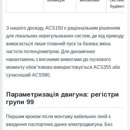
конвеєри
механізми
системи
будівель
З нашого досвіду, ACS150 є раціональним рішенням
для локальних нерегульованих систем, де від приводу
вимагається лише плавний пуск та базова зміна
частоти потенціометром. Для динамічних
навантажень з високими вимогами до пускового
моменту обов''язково використовується ACS355 або
сучасніший ACS580.
Параметризація двигуна: регістри
групи 99
Першим кроком після монтажу кабельних ліній є
введення паспортних даних електродвигуна. Без