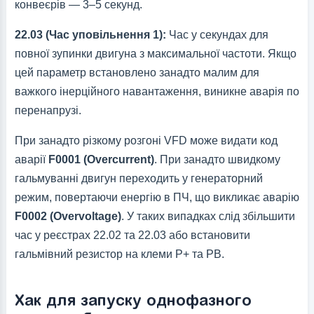
конвеєрів — 3–5 секунд.
22.03 (Час уповільнення 1):
Час у секундах для
повної зупинки двигуна з максимальної частоти. Якщо
цей параметр встановлено занадто малим для
важкого інерційного навантаження, виникне аварія по
перенапрузі.
При занадто різкому розгоні VFD може видати код
аварії
F0001 (Overcurrent)
. При занадто швидкому
гальмуванні двигун переходить у генераторний
режим, повертаючи енергію в ПЧ, що викликає аварію
F0002 (Overvoltage)
. У таких випадках слід збільшити
час у реєстрах 22.02 та 22.03 або встановити
гальмівний резистор на клеми P+ та PB.
Хак для запуску однофазного