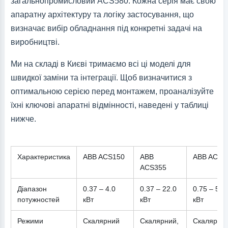
загальнопромисловий ACS580. Кожна серія має свою
апаратну архітектуру та логіку застосування, що
визначає вибір обладнання під конкретні задачі на
виробництві.
Ми на складі в Києві тримаємо всі ці моделі для
швидкої заміни та інтеграції. Щоб визначитися з
оптимальною серією перед монтажем, проаналізуйте
їхні ключові апаратні відмінності, наведені у таблиці
нижче.
Характеристика
ABB ACS150
ABB
ABB ACS5
ACS355
Діапазон
0.37 – 4.0
0.37 – 22.0
0.75 – 500
потужностей
кВт
кВт
кВт
Режими
Скалярний
Скалярний,
Скалярний