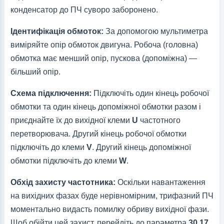
конденсатор до ПЧ суворо заборонено.
Ідентифікація обмоток:
За допомогою мультиметра
виміряйте опір обмоток двигуна. Робоча (головна)
обмотка має менший опір, пускова (допоміжна) —
більший опір.
Схема підключення:
Підключіть один кінець робочої
обмотки та один кінець допоміжної обмотки разом і
приєднайте їх до вихідної клеми
U
частотного
перетворювача. Другий кінець робочої обмотки
підключіть до клеми
V
. Другий кінець допоміжної
обмотки підключіть до клеми
W
.
Обхід захисту частотника:
Оскільки навантаження
на вихідних фазах буде нерівномірним, трифазний ПЧ
моментально видасть помилку обриву вихідної фази.
Щоб обійти цей захист, перейдіть до параметра
30.17